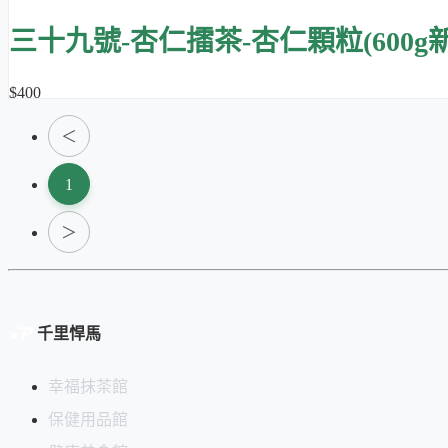
三十九號-杏仁擂茶-杏仁顆粒(600g
$400
＜
1
＞
千里悍馬
幸福抹茶館
保健用品館