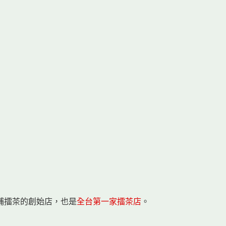
埔擂茶的創始店，也是
全台第一家擂茶店
。