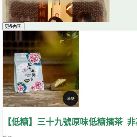
更多內容
知道不同口味擂茶的差別嗎？請參考：
擂茶成分比較表
。
三十九號擂茶初期供應的是鹹口味的道地客家擂茶，之後也開
中，口感更佳，營養也較均勻。
【本區產品通過 SGS 檢驗
不含塑化劑
，請安心使用！】
【低糖】三十九號原味低糖擂茶_非