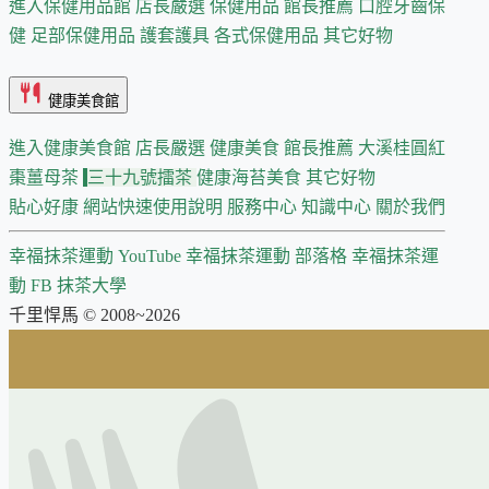
進入保健用品館
店長嚴選
保健用品 館長推薦
口腔牙齒保
健
足部保健用品
護套護具
各式保健用品
其它好物
健康美食館
進入健康美食館
店長嚴選
健康美食 館長推薦
大溪桂圓紅
棗薑母茶
三十九號擂茶
健康海苔美食
其它好物
貼心好康
網站快速使用說明
服務中心
知識中心
關於我們
幸福抹茶運動 YouTube
幸福抹茶運動 部落格
幸福抹茶運
動 FB
抹茶大學
千里悍馬 © 2008~2026