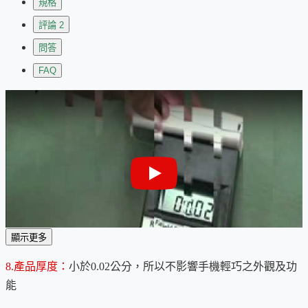
規格
評論
2
問答
FAQ
顯示更多
8.產品厚度：
小於0.02公分，所以不影響手機輕巧之外觀及功
＜手機用戶的健康守護神＞防電磁波輻射吸波片、吸波棉及阻
能
絕片