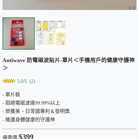
1
/
2
Antiwave 防電磁波貼片-單片＜手機用戶的健康守護神
＞
5.0/5 (2)
- 單片裝
- 阻絕電磁波達99.99%以上
- 榮獲美、日等國專利＆發明獎
- 維護身體健康的守護神
$399
優惠價