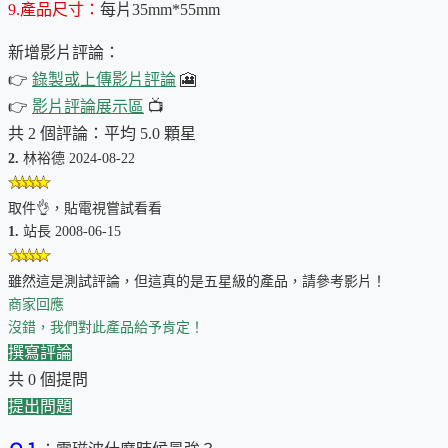
9.產品尺寸：
每片35mm*55mm
智慧型手機尺寸較大，貼兩片保護效果較佳！可貼在保護殼。
新增影片評論：
其它防電磁波貼片組合商品
👉
錄製或上傳影片評論
🎦
👉
影片評論展示區
📺
使用說明
共 2 個評論：平均 5.0 顆星
1.先裁再貼
：請先裁切好需要用的尺寸大小，再貼在手機上，
2.
林裕德 2024-08-22
避免貼上後想拆下來，會折損材料品質。
取件👌，貼電視嘗試看看
2.貼在哪裡
：請將裁切好的貼片貼在手機電池上或電池蓋內
1.
站長 2008-06-15
部。
雖然這是測試評論，但這真的是五星級的產品，請參考影片！
3.保護自己
：防電磁波貼片就像一個防護牆，為您的身體阻隔
商家回應
電磁波，所以記得要將手機有貼片那面面向自己，這樣才能真
沒錯，我們對此產品給予肯定！
正達到阻隔電磁波的效果！
撰寫評論
共 0 個提問
產品說明
提出問題
1.發明解說
：手機電磁波對人體有極大影響，尤其磁波對人的