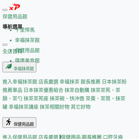
保健用品館
導航選單
千里悍馬
幸福抹茶館
保健用品館
全店首頁
健康美食館
幸福抹茶館
進入幸福抹茶館
店長嚴選
幸福抹茶 館長推薦
日本抹茶粉
推薦單品
日本抹茶優惠組合
抹茶自動購
抹茶茶筅、茶
篩、茶勺
抹茶茶筅座
抹茶碗、快沖壺
茶棗、茶筒、抹茶
罐
幸福抹茶講座
抹茶相關好物
其它好物
保健用品館
進入保健用品館
店長嚴選
保健用品 館長推薦
口腔牙齒