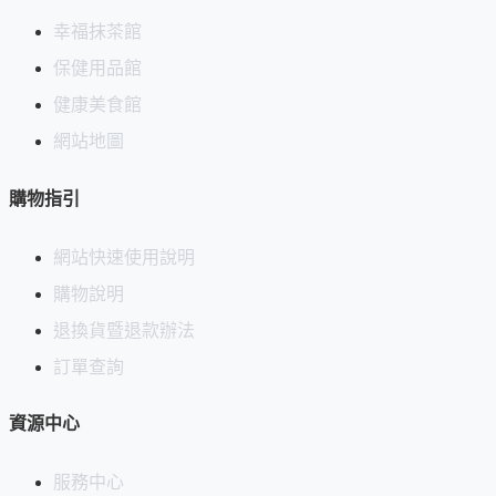
幸福抹茶館
5.連得大獎：
連續獲得世界發明者協會、大陸、台北大獎
保健用品館
2006年12月..天才發明獎（Genius Medal）
健康美食館
由世界發明者協會(IFIA)主席維德(Dr. Vedres) 博
網站地圖
士親頒
2007年06月..大陸福州創新成果展金獎
購物指引
2007年09月..大陸北京全國發明展金獎
2007年09月..台北國際發明展金牌獎
網站快速使用說明
2007年10月..台北秋電展創新產品獎
購物說明
退換貨暨退款辦法
6.可耐高溫：
可耐攝氏100度高溫
訂單查詢
7.有限期限：
長達3年
資源中心
8.產品厚度：
小於0.02公分，所以不影響手機輕巧之外觀及功
能
服務中心