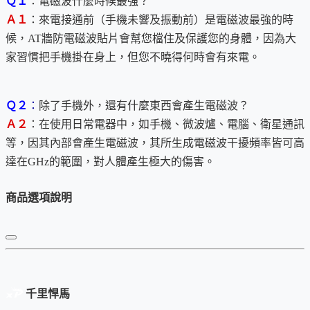
Ｑ１
：電磁波什麼時候最強？
軟組織，如腦、腰、胸等的影響最大。本防護貼片除能有效阻
Ａ１
：來電接通前（手機未響及振動前）是電磁波最強的時
絕電波，更能有效阻絕磁波，對軟組織有特優的防護功效，是
候，AT牆防電磁波貼片會幫您檔住及保護您的身體，因為大
世界科學及醫學上極重大的發明；此外，更因這是世界科學及
家習慣把手機掛在身上，但您不曉得何時會有來電。
醫學上重大發明，有助廣大手機使用者健康，世界發明者協會
(IFIA)主席維德博士(Dr. Vedres)親頒『天才發明獎』（Genius
Medal），這是世界發明界最高榮譽＆發明大獎。
Ｑ２
：
除了手機外，還有什麼東西會產生電磁波？
Ａ２
：在使用日常電器中，如手機、微波爐、電腦、衛星通訊
2.製作技術
：運用奈米合金塗布技術，能有效阻絕磁波及電
等，因其內部會產生電磁波，其所生成電磁波干擾頻率皆可高
波。
達在GHz的範圍，對人體產生極大的傷害。
（
並不影響聲波，所以通話的聲音還是依舊清晰如昔）
商品選項說明
3.專業驗證
：經新加坡標準局及台灣工研院驗證，能阻絕電磁
波達99.99%以上！請看手機實際測試影片：
.
4.榮獲專利：
榮獲美、日、台專利
美國專利 - US6989487號
日本專利 - 3098575號
千里悍馬
台灣專利 - 發明174642號