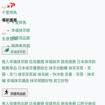
千里悍馬
導航選單
千里悍馬
幸福抹茶館
保健用品館
全店首頁
健康美食館
幸福抹茶館
進入幸福抹茶館
店長嚴選
幸福抹茶 館長推薦
日本抹茶粉
推薦單品
日本抹茶優惠組合
抹茶自動購
抹茶茶筅、茶
篩、茶勺
抹茶茶筅座
抹茶碗、快沖壺
茶棗、茶筒、抹茶
罐
幸福抹茶講座
抹茶相關好物
其它好物
保健用品館
進入保健用品館
店長嚴選
保健用品 館長推薦
口腔牙齒保