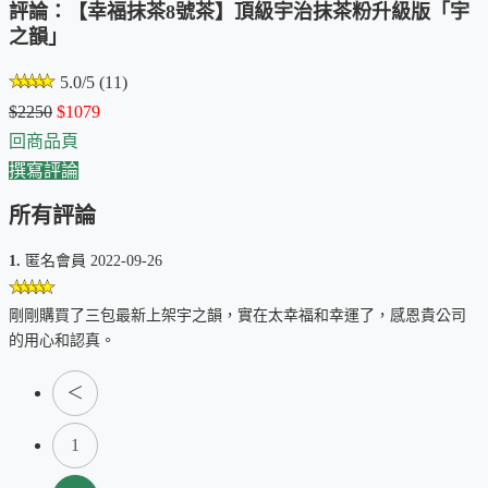
評論：【幸福抹茶8號茶】頂級宇治抹茶粉升級版「宇
之韻」
5.0/5 (11)
$2250
$1079
回商品頁
撰寫評論
所有評論
1.
匿名會員 2022-09-26
剛剛購買了三包最新上架宇之韻，實在太幸福和幸運了，感恩貴公司
的用心和認真。
＜
1