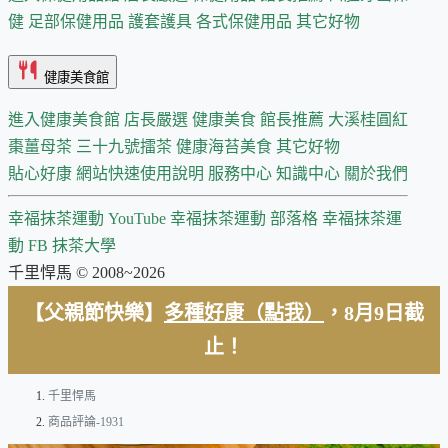
健
足部保健用品
護套護具
各式保健用品
其它好物
健康美食館
進入健康美食館
店長嚴選
健康美食 館長推薦
大溪桂圓紅
棗薑母茶
三十九號擂茶
健康海苔美食
其它好物
貼心好康
網站快速使用說明
服務中心
知識中心
關於我們
幸福抹茶運動 YouTube
幸福抹茶運動 部落格
幸福抹茶運
動 FB
抹茶大學
千里悍馬 © 2008~2026
【父親節快樂】
多種好康（點我）
，8月9日截
止！
千里悍馬
商品評論-1931