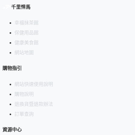
千里悍馬
首次上架日期：2024-10-09
幸福抹茶館
保健用品館
健康美食館
網站地圖
購物指引
網站快速使用說明
購物說明
退換貨暨退款辦法
訂單查詢
資源中心