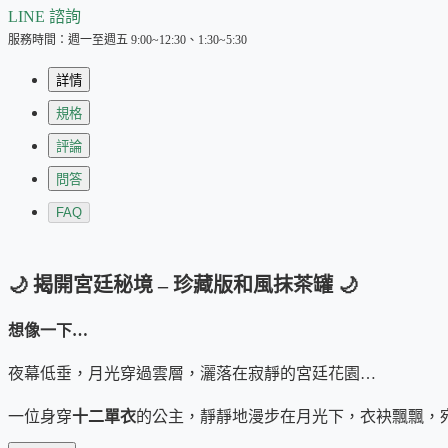
LINE 諮詢
服務時間：週一至週五 9:00~12:30、1:30~5:30
詳情
規格
評論
問答
FAQ
🌙 揭開宮廷秘境 – 珍藏版和風抹茶罐 🌙
想像一下…
夜幕低垂，月光穿過雲層，灑落在寂靜的宮廷花園…
一位身穿
十二單衣
的公主，靜靜地漫步在月光下，衣袂飄飄，