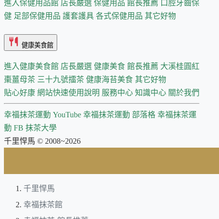
進入保健用品館
店長嚴選
保健用品 館長推薦
口腔牙齒保
健
足部保健用品
護套護具
各式保健用品
其它好物
健康美食館
進入健康美食館
店長嚴選
健康美食 館長推薦
大溪桂圓紅
棗薑母茶
三十九號擂茶
健康海苔美食
其它好物
貼心好康
網站快速使用說明
服務中心
知識中心
關於我們
幸福抹茶運動 YouTube
幸福抹茶運動 部落格
幸福抹茶運
動 FB
抹茶大學
千里悍馬 © 2008~2026
千里悍馬
幸福抹茶館