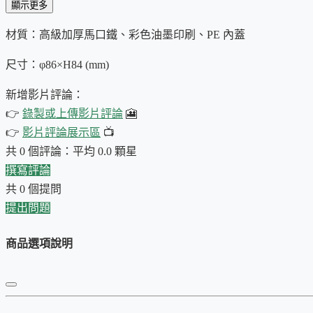
顯示更多
你輕輕打開這精緻的抹茶罐，
月光
彷彿也隨之傾瀉而出，照亮
👘
展現出
令人屏息的夢幻景象
…
材質：高級加厚馬口鐵、彩色油墨印刷、PE 內蓋
你彷彿能感受到
絲綢的滑順
、
金線的閃耀
、
刺繡的精緻
…
✨
每
尺寸：φ86×H84 (mm)
的奢華與浪漫
…
新增影片評論：
這款
珍藏版和風抹茶罐
，由
質感馬口鐵
打造，
強效抗氧化、不
👉
錄製或上傳影片評論
🎦
持新鮮
，
如同宮廷御用之物
。
👉
影片評論展示區
📺
共 0 個評論：平均 0.0 顆星
更令人驚嘆的是…
撰寫評論
手繪和風圖案
，由設計師
一筆一畫
精心描繪，完美呈現
宮
共 0 個提問
提出問題
油墨印刷
，色彩
鮮豔持久
，幾乎
永不褪色
，
將這份傳統之
雙層蓋設計，PE內蓋，氣密性佳
：加倍呵護
你的珍貴抹
商品選項說明
小巧細緻，方便攜帶
：
無論身在何處，都能享受
宮廷級的
限量發售，錯過不再！立即將這份
宮廷月影
帶回家！
🌙✨