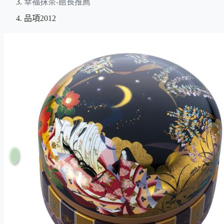
幸福抹茶-館長推薦
品項2012