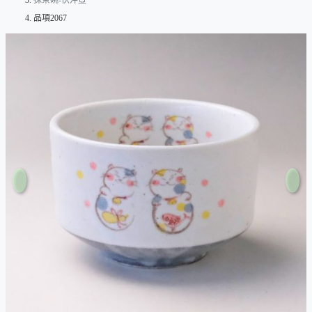
抹茶碗-快沖壺
品項2067