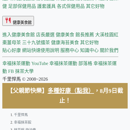
健
足部保健用品
護套護具
各式保健用品
其它好物
健康美食館
進入健康美食館
店長嚴選
健康美食 館長推薦
大溪桂圓紅
棗薑母茶
三十九號擂茶
健康海苔美食
其它好物
貼心好康
網站快速使用說明
服務中心
知識中心
關於我們
幸福抹茶運動 YouTube
幸福抹茶運動 部落格
幸福抹茶運
動 FB
抹茶大學
千里悍馬 © 2008~2026
【父親節快樂】
多種好康（點我）
，8月9日截
止！
千里悍馬
幸福抹茶館