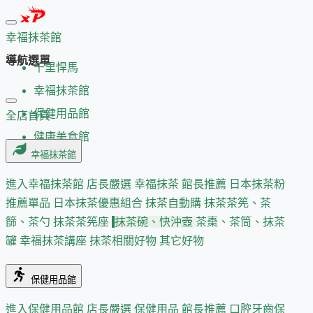
幸福抹茶館
導航選單
千里悍馬
幸福抹茶館
保健用品館
全店首頁
健康美食館
幸福抹茶館
進入幸福抹茶館
店長嚴選
幸福抹茶 館長推薦
日本抹茶粉
推薦單品
日本抹茶優惠組合
抹茶自動購
抹茶茶筅、茶
篩、茶勺
抹茶茶筅座
抹茶碗、快沖壺
茶棗、茶筒、抹茶
罐
幸福抹茶講座
抹茶相關好物
其它好物
保健用品館
進入保健用品館
店長嚴選
保健用品 館長推薦
口腔牙齒保