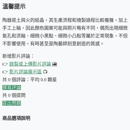
溫馨提示
陶器是土與火的結晶，其生產流程和燒製過程比較複雜，加上
一只碗，兩種心情
手工上釉，因此顏色圖案可能與照片略有不同，偶而出現細微
氣孔和流釉、細微小黑點、細微小凸點等屬於正常現象，不但
早晨匆忙，拿起它...
不影響使用，有時甚至是陶藝師刻意創造的質感。
兩隻胖貓撞進你眼簾，粉點、黃點、藍點在碗身跳舞，
你還沒喝第一口，嘴角已經先揚起來了。
新增影片評論：
👉
錄製或上傳影片評論
🎦
茶道正式，捧起它...
👉
影片評論展示區
📺
乳白釉面沉穩素雅，碗底一圈銀灰如月色流轉，
共 0 個評論：平均 0.0 顆星
可愛中自有一份端莊，讓人會心一笑，卻不失禮。
撰寫評論
這只碗，拿捏得恰到好處。
共 0 個提問
提出問題
商品選項說明
關於這兩隻貓
😺