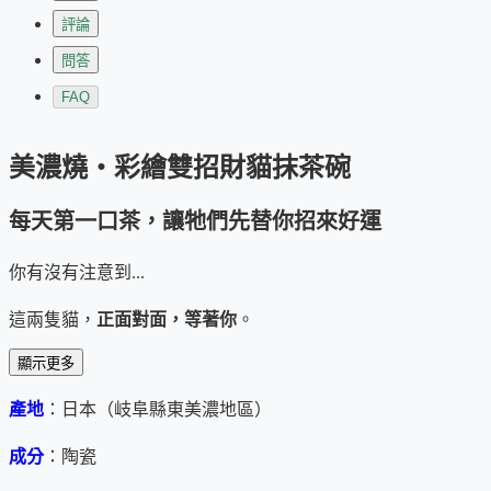
評論
問答
FAQ
美濃燒・彩繪雙招財貓抹茶碗
每天第一口茶，讓牠們先替你招來好運
你有沒有注意到...
這兩隻貓，
正面對面，等著你
。
顯示更多
一隻舉左掌，招財進寶；
一隻舉右掌，廣納福氣。
產地
：日本（岐阜縣東美濃地區）
牠們圓滾滾地站在碗身，神情篤定，彷彿在說：
成分
：陶瓷
「放心，今天也會是好日子。」