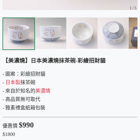
1
/
5
【美濃燒】日本美濃燒抹茶碗-彩繪招財貓
- 圖案：彩繪招財貓
-
日本製
抹茶碗
- 來自於知名的
美濃燒
- 高品質無可取代
- 雅素禮盒紙箱包裝
$990
優惠價
$1800