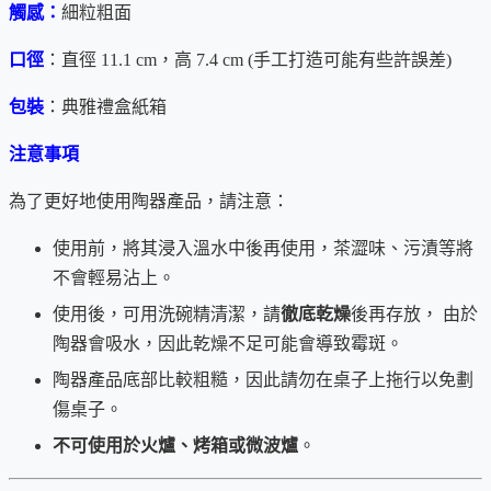
觸感：
細粒粗面
口徑
：直徑 11.1 cm，高 7.4 cm (手工打造可能有些許誤差)
包裝
：典雅禮盒紙箱
注意事項
為了更好地使用陶器產品，請注意：
使用前，將其浸入溫水中後再使用，茶澀味、污漬等將
不會輕易沾上。
使用後，可用洗碗精清潔，請
徹底乾燥
後再存放， 由於
陶器會吸水，因此乾燥不足可能會導致霉斑。
陶器產品底部比較粗糙，因此請勿在桌子上拖行以免劃
傷桌子。
不可使用於火爐、烤箱或微波爐
。