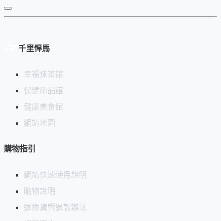
日本民間相信，
成對的招財貓
比單隻更具福氣...
一隻為你招財，一隻為你守福，
財來了有人迎，福至了有人留。
千里悍馬
而陶藝師沒有讓牠們端坐威嚴，
反而畫成了
圓滾滾、色斑斑的模樣
，
幸福抹茶館
綴以彩色圓點，像極了廟會裡最快樂的那個下午。
保健用品館
招財從來不必嚴肅，也可以這樣輕盈。
健康美食館
網站地圖
送禮，比自用更讓人記住你
🎁
購物指引
開店誌慶、喬遷之喜、新年賀禮——
網站快速使用說明
收到一只「雙貓對望、福不落單」的茶碗，
購物說明
對方每天拿起它，都會想起你的心意。
退換貨暨退款辦法
這種禮，不張揚，卻
每天都在說話
。