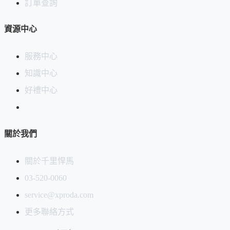
訂單查詢
美濃燒起源於
7世紀
，已有
1300年
的歷史，當時在岐阜縣東美
資源中心
濃地區
將山的斜面挖製成陶器窯
，不同於土器的硬質陶瓷器
「須惠器」便被燒制而成，即美濃燒之起源。
服務中心
知識中心
在安土桃山時代迎接了茶道的隆盛時期，生產出了前所未有的
「黃瀬戶」「瀨戸黒」「志野」等陶器，並且在「織部」出現
好禮中心
之前，迎接了
最繁華的美濃桃山陶時代
。
美濃燒有個特色是燒制窯溫比其他陶瓷高很多，可令其中的
金
關於我們
屬含量大大降低
，符合人們對綠色環保產品的需求。
關於千里悍馬
現今，在中國廉價陶器興起的時候，美濃燒仍以其
更高的品
質
，廣受日本及歐美先進國家的愛用。
03-520-0060
service@xproda.com
首次上架日期：2026-06-03
更多聯絡方式