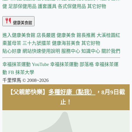
健
足部保健用品
護套護具
各式保健用品
其它好物
健康美食館
進入健康美食館
店長嚴選
健康美食 館長推薦
大溪桂圓紅
棗薑母茶
三十九號擂茶
健康海苔美食
其它好物
貼心好康
網站快速使用說明
服務中心
知識中心
關於我們
幸福抹茶運動 YouTube
幸福抹茶運動 部落格
幸福抹茶運
動 FB
抹茶大學
千里悍馬 © 2008~2026
【父親節快樂】
多種好康（點我）
，8月9日截
止！