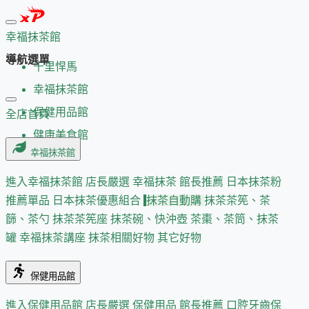
幸福抹茶館
導航選單
千里悍馬
幸福抹茶館
保健用品館
全店首頁
健康美食館
幸福抹茶館
進入幸福抹茶館
店長嚴選
幸福抹茶 館長推薦
日本抹茶粉
推薦單品
日本抹茶優惠組合
抹茶自動購
抹茶茶筅、茶
篩、茶勺
抹茶茶筅座
抹茶碗、快沖壺
茶棗、茶筒、抹茶
罐
幸福抹茶講座
抹茶相關好物
其它好物
保健用品館
進入保健用品館
店長嚴選
保健用品 館長推薦
口腔牙齒保