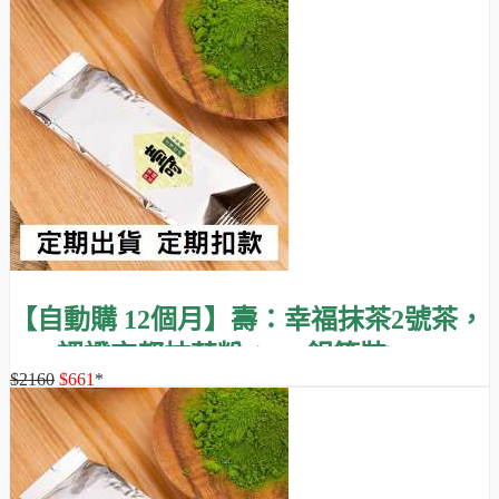
【自動購 12個月】壽：幸福抹茶2號茶，
JAS認證京都抹茶粉 (30g 鋁箔裝)
$2160
$661
*