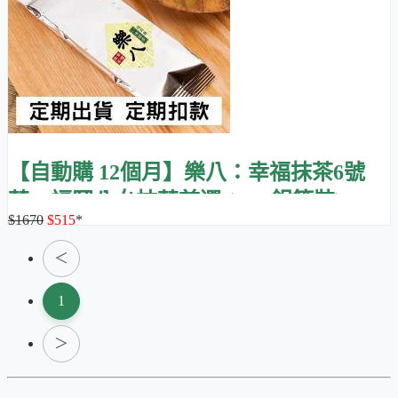
【自動購 12個月】樂八：幸福抹茶6號
茶，福岡八女抹茶首選 (30g 鋁箔裝)
$1670
$515
*
＜
1
＞