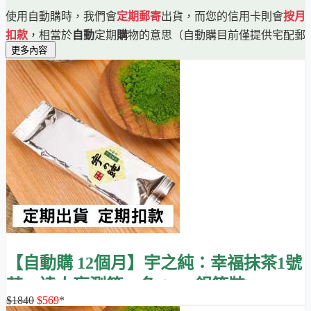
使用自動購時，我們會
定期郵寄
出貨，而您的信用卡則會
按月
扣款
，相當於
自動
定期
購
物的意思（自動購目前僅提供宅配郵
更多內容
寄到府、信用卡扣款的方式）。
自動購有點類似訂閱雜誌，讓您定期自動收到最新的商品，但
比訂閱雜誌好的是，您無須一次先付完一年或幾年的商品費
用，而是按月付款。
自動購的按月付款有點類似手機方案的按月付款，但比手機方
案更好的是，保證不漲價，保證降價時也跟進降價。
自動購還有
很多好處
，而且
沒有風險
，歡迎多加利用，完整訊
息請看
自動購說明
。
【自動購 12個月】宇之純：幸福抹茶1號
茶，達人盲測第一名 (30g 鋁箔裝)
$1840
$569
*