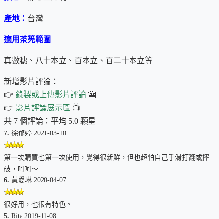
產地：
台灣
適用茶筅範圍
真數穗、八十本立、百本立、百二十本立等
新增影片評論：
👉
錄製或上傳影片評論
🎦
👉
影片評論展示區
📺
為什麼要採用我們的看透人生系列茶筅
共 7 個評論：平均 5.0 顆星
座?
7.
徐郁婷 2021-03-10
一
、功能性更好
第一次購買也第一次使用，覺得很新鮮，但也超怕自己手滑打翻或摔
破，呵呵～
我們試過幾種現有產品，發現其外觀固然還不錯，卻有幾個缺
6.
黃愛琳 2020-04-07
點：
很好用，也很有特色。
有些開口太小，茶筅內穗難以順暢進入。
5.
Rita 2019-11-08