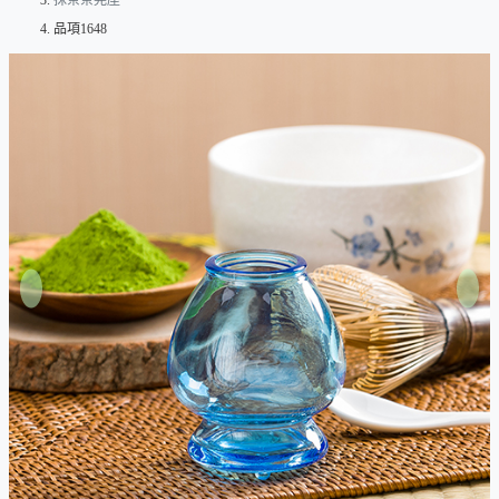
抹茶茶筅座
品項1648