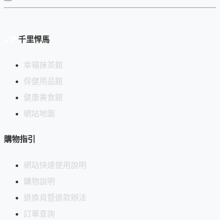
千里悍馬
上圖：底部三個光滑圓球腳，不傷桌面又能穩固站立。這個系
幸福抹茶館
列的茶筅座皆由千里悍馬 (xproda.com) 的幸福抹茶運動設計，
保健用品館
並
獨家在台銷售
。
健康美食館
二、功用更多
網站地圖
茶筅座 (完美的姿態調整、避免發霉)
購物指引
可放置茶勺、茶篩等茶具
網站快速使用說明
可用來做為筆座
購物說明
可作為紙鎮
退換貨暨退款辦法
訂單查詢