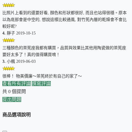
斜邊弧度、長度不對，難以配合既有茶筅的美麗線條。
底面較粗糙，不像我們的三個光滑圓球腳，不傷桌面又
比照片上看到的還要好看, 顏色和形狀都很好, 而且也站得很穩。原本
站的穩。
以為底部會是中空的, 想說這樣比較通風, 對竹筅內層的乾燥會不會比
較好呢?
難以觀察確認茶筅的內外穗是否都安置妥當，茶筅座內
4.
靜子 2019-10-15
部是否清洗乾淨也難辨識。
三種顏色的茶筅座我都有購買，品質與效果比其他用陶瓷做的茶筅座
我們的茶筅座解決了上述所有問題。
要好太多了！真的值得購買唷！
3.
小楓 2019-06-03
很棒！ 物美價廉～茶筅終於有自己的家了～
查看所有評論
撰寫評論
共 0 個提問
提出問題
商品選項說明