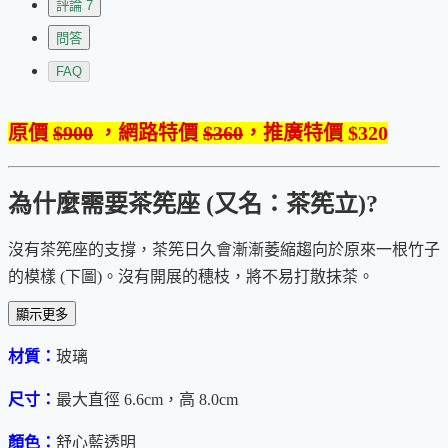
評論
7
問答
FAQ
原價
$900
，網路特價
$360
，推廣特價 $320
為什麼需要茶筅座 (又名：茶筅立)?
沒有茶筅座的支撐，茶筅日久會漸漸萎縮趨向於原來一根竹子
的模樣 (下圖)。沒有開展的穗枝，將不易打散抹茶。
顯示更多
茶筅洗完後須展開倒立，以加速乾燥，避免內部積水發霉而影
響健康。
材質：
玻璃
尺寸：
最大直徑 6.6cm，高 8.0cm
顏色：
舒心藍透明