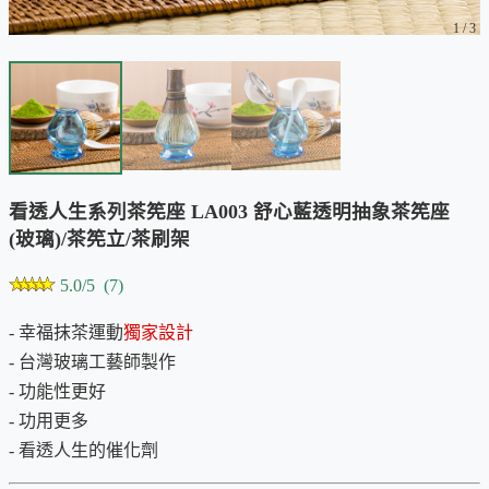
1
/
3
看透人生系列茶筅座 LA003 舒心藍透明抽象茶筅座
(玻璃)/茶筅立/茶刷架
5.0/5 (7)
- 幸福抹茶運動
獨家設計
- 台灣玻璃工藝師製作
- 功能性更好
- 功用更多
- 看透人生的催化劑