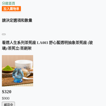
分館首頁
加入購物車
請決定選項和數量
三、看透人生的哲思、禪思
看透人生茶筅座以人工打造，藉由玻璃量的不同、甩動的差
看透人生系列茶筅座 LA003 舒心藍透明抽象茶筅座 (玻
異、火侯的變異等等，創造出每個茶筅座都有不同的折射和獨
璃)/茶筅立/茶刷架
特的面貌，顯示人生的差異。
人生不能只是看到表象，必須看到整體、看到細節、換個角
度、抽象變形，透過各種不同角度的畫面，形成自己的理解，
這樣才能看透人生。
所以藉由喝茶時，以及在更多地方，透過看透人生茶筅座的提
$320
醒，希望使用者經常從不同角度、不同抽象變形的聯想，能夠
$900
對人生有更多的體悟，進而看透人生。
補貨中