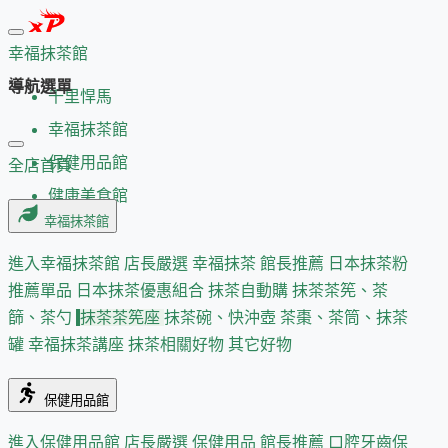
幸福抹茶館
導航選單
千里悍馬
幸福抹茶館
保健用品館
全店首頁
健康美食館
幸福抹茶館
進入幸福抹茶館
店長嚴選
幸福抹茶 館長推薦
日本抹茶粉
推薦單品
日本抹茶優惠組合
抹茶自動購
抹茶茶筅、茶
篩、茶勺
抹茶茶筅座
抹茶碗、快沖壺
茶棗、茶筒、抹茶
罐
幸福抹茶講座
抹茶相關好物
其它好物
保健用品館
進入保健用品館
店長嚴選
保健用品 館長推薦
口腔牙齒保