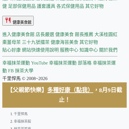
健
足部保健用品
護套護具
各式保健用品
其它好物
健康美食館
進入健康美食館
店長嚴選
健康美食 館長推薦
大溪桂圓紅
棗薑母茶
三十九號擂茶
健康海苔美食
其它好物
貼心好康
網站快速使用說明
服務中心
知識中心
關於我們
幸福抹茶運動 YouTube
幸福抹茶運動 部落格
幸福抹茶運
動 FB
抹茶大學
千里悍馬 © 2008~2026
【父親節快樂】
多種好康（點我）
，8月9日截
止！
千里悍馬
幸福抹茶館