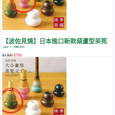
【波佐見燒】日本進口新款葫蘆型茶筅
座│櫻粉
$1300
$799