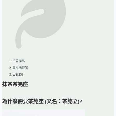
千里悍馬
幸福抹茶館
目錄153
抹茶茶筅座
為什麼需要茶筅座 (又名：茶筅立)?