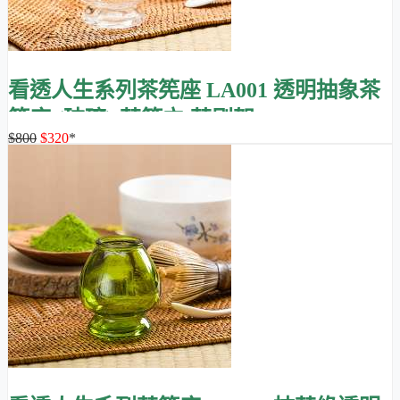
看透人生系列茶筅座 LA001 透明抽象茶
筅座 (玻璃)/茶筅立/茶刷架
$800
$320
*