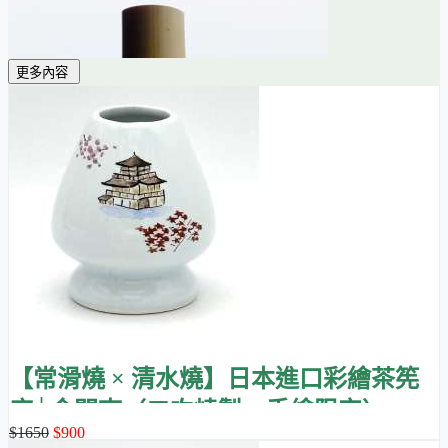
更多內容
【常滑燒 × 清水燒】日本進口彩繪茶筅
座│金閣寺（二次燒製・手繪限定）
$1650
$900
沒有茶筅座的支撐，茶筅日久會漸漸萎縮趨向於原來一根竹子