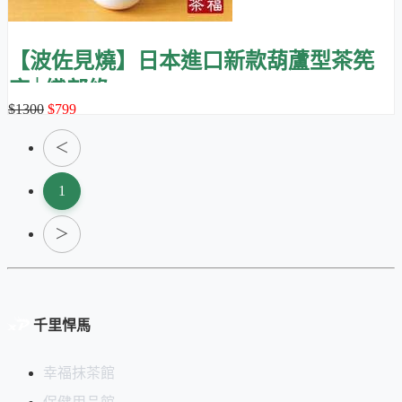
【波佐見燒】日本進口新款葫蘆型茶筅
座│織部綠
$1300
$799
＜
1
＞
千里悍馬
幸福抹茶館