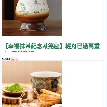
【幸福抹茶紀念茶筅座】輕舟已過萬重
山 (限量發行)
$700
$280