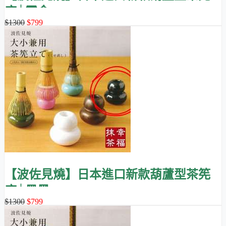
座│霧金
$1300
$799
【波佐見燒】日本進口新款葫蘆型茶筅
座│墨黑
$1300
$799