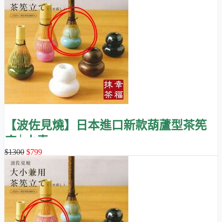
【波佐見燒】日本進口新款葫蘆型茶筅
座│水青
$1300
$799