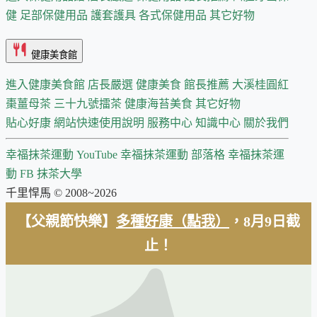
健
足部保健用品
護套護具
各式保健用品
其它好物
健康美食館
進入健康美食館
店長嚴選
健康美食 館長推薦
大溪桂圓紅
棗薑母茶
三十九號擂茶
健康海苔美食
其它好物
貼心好康
網站快速使用說明
服務中心
知識中心
關於我們
幸福抹茶運動 YouTube
幸福抹茶運動 部落格
幸福抹茶運
動 FB
抹茶大學
千里悍馬 © 2008~2026
【父親節快樂】
多種好康（點我）
，8月9日截
止！