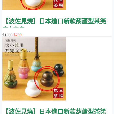
【波佐見燒】日本進口新款葫蘆型茶筅
座│亮白
$1300
$799
【波佐見燒】日本進口新款葫蘆型茶筅