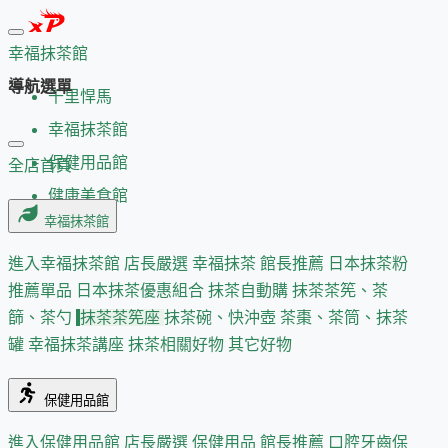
幸福抹茶館
導航選單
千里悍馬
幸福抹茶館
保健用品館
全店首頁
健康美食館
幸福抹茶館
進入幸福抹茶館
店長嚴選
幸福抹茶 館長推薦
日本抹茶粉
推薦單品
日本抹茶優惠組合
抹茶自動購
抹茶茶筅、茶
篩、茶勺
抹茶茶筅座
抹茶碗、快沖壺
茶棗、茶筒、抹茶
罐
幸福抹茶講座
抹茶相關好物
其它好物
保健用品館
進入保健用品館
店長嚴選
保健用品 館長推薦
口腔牙齒保