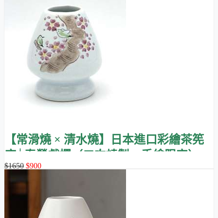
的模樣 (下圖)。沒有開展的穗枝，將不易打散抹茶。
而且，茶筅洗完後須展開倒立，以加速乾燥，避免內部積水發
霉而影響健康。
【常滑燒 × 清水燒】日本進口彩繪茶筅
座│春鶯戲櫻（二次燒製・手繪限定）
$1650
$900