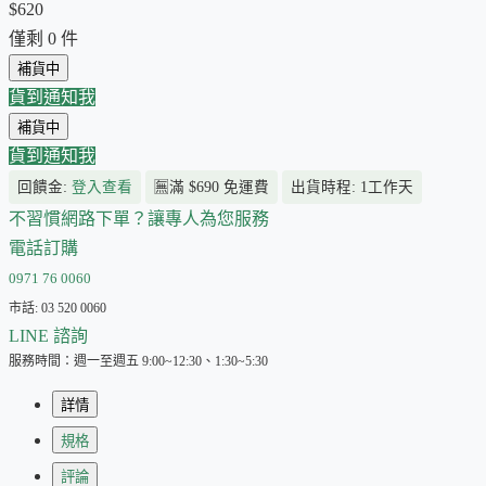
$620
僅剩
0
件
補貨中
貨到通知我
補貨中
貨到通知我
回饋金:
登入查看
🈚
滿 $690 免運費
出貨時程: 1工作天
不習慣網路下單？讓專人為您服務
電話訂購
0971 76 0060
市話: 03 520 0060
LINE 諮詢
服務時間：週一至週五 9:00~12:30、1:30~5:30
詳情
規格
評論