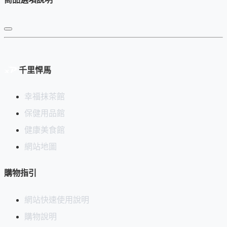
但分枝數多，有可能比較不耐用，或竹子根部較粗不好
使用
本產品高級野點茶筅特色如下：
千里悍馬
薄茶用
尺寸：約 9 cm 長
幸福抹茶館
內外各大約有50根細枝
保健用品館
雖然分支較少，但直徑小，所以密度仍高，依然能產生
健康美食館
細緻泡沫
網站地圖
迷你好攜帶，適合帶到野外點茶（所以叫野點）
適合
迷你抹茶碗
使用
購物指引
產地
：
中國
網站快速使用說明
啟用說明：
購物說明