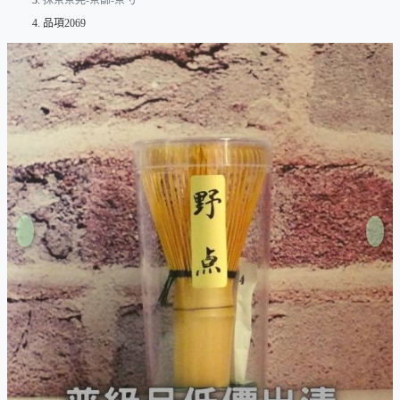
抹茶茶筅-茶篩-茶勺
品項2069