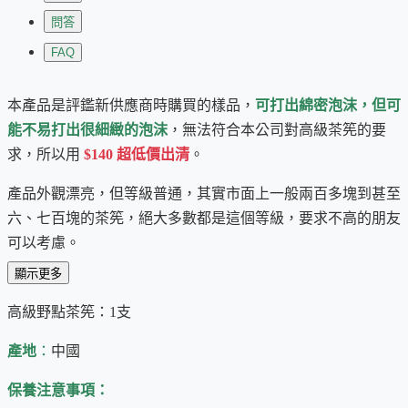
問答
FAQ
本產品是評鑑新供應商時購買的樣品，
可打出綿密泡沫，但可
能不易打出很細緻的泡沫
，無法符合本公司對高級茶筅的要
求，所以用
$140 超低價出清
。
產品外觀漂亮，但等級普通，其實市面上一般兩百多塊到甚至
六、七百塊的茶筅，絕大多數都是這個等級，要求不高的朋友
可以考慮。
顯示更多
另外，有些
包裝盒受傷
或
一兩根穗先受傷
的高級品也會降級成
普級品在這邊出清，它們都能符合綿密泡沫的功能，不求產品
高級野點茶筅：1支
外觀完美者，歡迎便宜帶回家！
產地
：
中國
本品為特殊商品，
除非嚴重偏離以上描述，恕不接受退換貨。
保養注意事項：