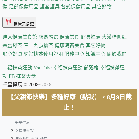
健
足部保健用品
護套護具
各式保健用品
其它好物
健康美食館
進入健康美食館
店長嚴選
健康美食 館長推薦
大溪桂圓紅
棗薑母茶
三十九號擂茶
健康海苔美食
其它好物
貼心好康
網站快速使用說明
服務中心
知識中心
關於我們
幸福抹茶運動 YouTube
幸福抹茶運動 部落格
幸福抹茶運
動 FB
抹茶大學
千里悍馬 © 2008~2026
【父親節快樂】
多種好康（點我）
，8月9日截
止！
千里悍馬
幸福抹茶館