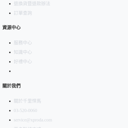
退換貨暨退款辦法
使用前請先泡熱水，使分支舒展開來才是最佳使用狀態，沖泡
熱水也兼具清潔的作用。下圖將野點靜置在迷你抹茶碗浸泡熱
訂單查詢
水，大小適中，但是建議您拿起茶筅在水中刷動更為理想。
資源中心
服務中心
知識中心
好禮中心
關於我們
關於千里悍馬
03-520-0060
service@xproda.com