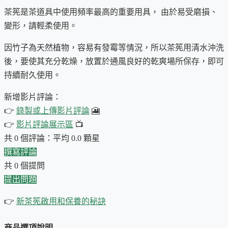
茶筅 (ㄒㄧㄢˇ) 又稱茶筌，俗稱抹茶刷
，它是抹茶茶具中最重
茶筅是茶道具中使用頻率最高的重要用具， 由於易受磨損、
要的一項，其它的抹茶茶具或者必要性不是那麼高，或許可借
變形，請輕柔使用。
用其它替代物品，
唯獨茶筅很難用其他替代方案來達到同等的
因竹子為天然植物，容易有發霉等情況，所以茶筅用清水沖洗
功能
(使抹茶的風味充分散發)。
後，要使其充分乾燥，放置於通風良好的乾爽場所保存，即可
持續耐久使用。
新增影片評論：
👉
錄製或上傳影片評論
🎦
👉
影片評論展示區
📺
共 0 個評論：平均 0.0 顆星
撰寫評論
共 0 個提問
提出問題
👉
新茶筅啟用和保養的秘訣
茶筅分枝數的影響：
分枝數越多，泡沫可以打的越細緻
商品選項說明