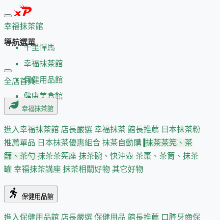
幸福抹茶館
導航選單
千里悍馬
幸福抹茶館
保健用品館
全店首頁
健康美食館
幸福抹茶館
進入幸福抹茶館
店長嚴選
幸福抹茶 館長推薦
日本抹茶粉
推薦單品
日本抹茶優惠組合
抹茶自動購
抹茶茶筅、茶
篩、茶勺
抹茶茶筅座
抹茶碗、快沖壺
茶棗、茶筒、抹茶
罐
幸福抹茶講座
抹茶相關好物
其它好物
保健用品館
進入保健用品館
店長嚴選
保健用品 館長推薦
口腔牙齒保