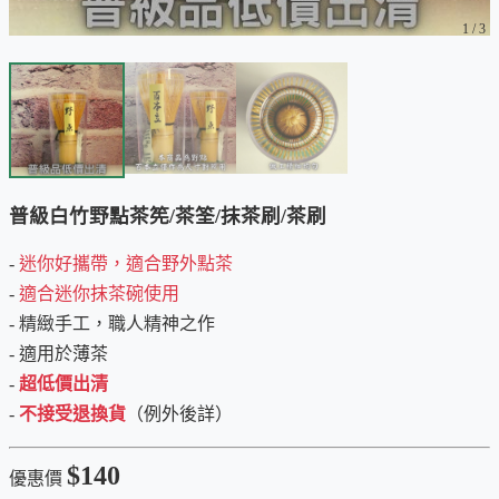
1
/
3
普級白竹野點茶筅/茶筌/抹茶刷/茶刷
-
迷你好攜帶，適合野外點茶
-
適合迷你抹茶碗使用
- 精緻手工，職人精神之作
- 適用於薄茶
-
超低價出清
-
不接受退換貨
（例外後詳）
$140
優惠價