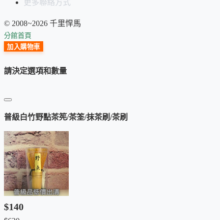
更多聯絡方式
© 2008~2026 千里悍馬
分館首頁
加入購物車
下圖為茶筅舒展開來的樣貌。
請決定選項和數量
普級白竹野點茶筅/茶筌/抹茶刷/茶刷
$140