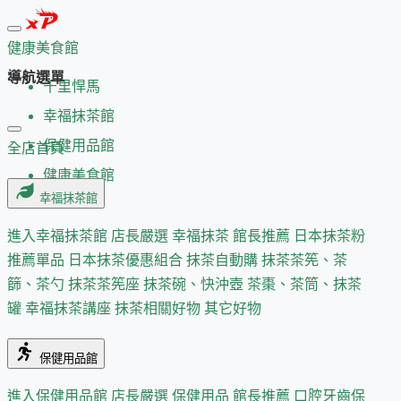
健康美食館
導航選單
千里悍馬
幸福抹茶館
保健用品館
全店首頁
健康美食館
幸福抹茶館
進入幸福抹茶館
店長嚴選
幸福抹茶 館長推薦
日本抹茶粉
推薦單品
日本抹茶優惠組合
抹茶自動購
抹茶茶筅、茶
篩、茶勺
抹茶茶筅座
抹茶碗、快沖壺
茶棗、茶筒、抹茶
罐
幸福抹茶講座
抹茶相關好物
其它好物
保健用品館
進入保健用品館
店長嚴選
保健用品 館長推薦
口腔牙齒保