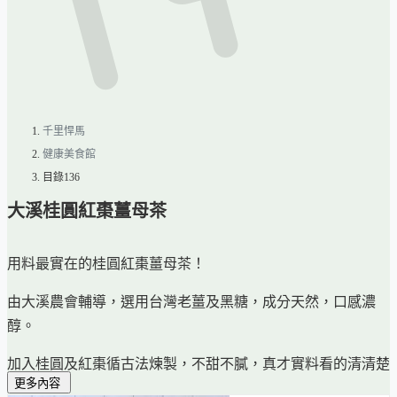
千里悍馬
健康美食館
目錄136
大溪桂圓紅棗薑母茶
用料最實在的桂圓紅棗薑母茶！
由大溪農會輔導，選用台灣老薑及黑糖，成分天然，口感濃
醇。
加入桂圓及紅棗循古法煉製，不甜不膩，真才實料看的清清楚
更多內容
楚。