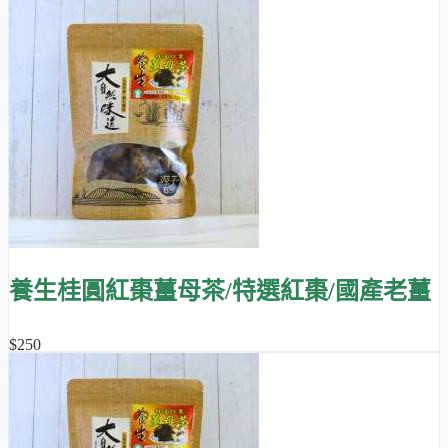
冬天熱熱喝，驅寒保暖，給女人保持好氣色！😊
養生桂圓紅棗薑母茶/特選紅棗/國產老薑
$250