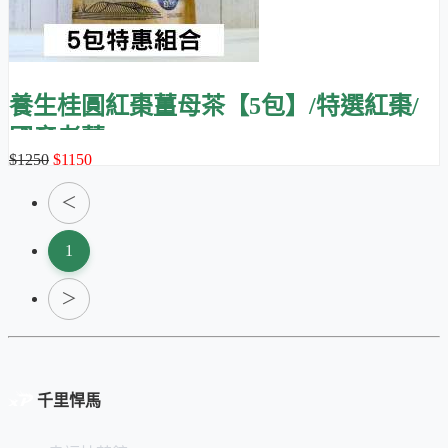
養生桂圓紅棗薑母茶【5包】/特選紅棗/
國產老薑
$1250
$1150
＜
1
＞
千里悍馬