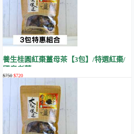
養生桂圓紅棗薑母茶【3包】/特選紅棗/
國產老薑
$750
$720