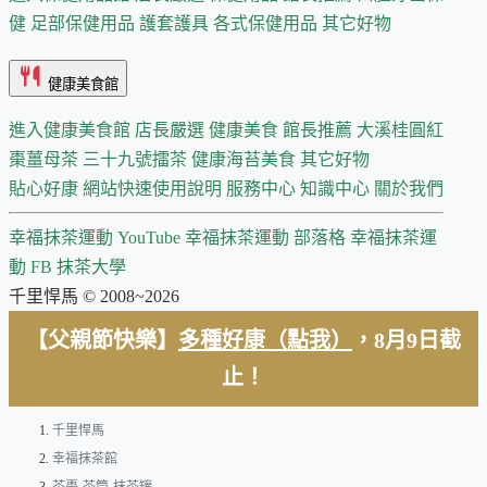
健
足部保健用品
護套護具
各式保健用品
其它好物
健康美食館
進入健康美食館
店長嚴選
健康美食 館長推薦
大溪桂圓紅
棗薑母茶
三十九號擂茶
健康海苔美食
其它好物
貼心好康
網站快速使用說明
服務中心
知識中心
關於我們
幸福抹茶運動 YouTube
幸福抹茶運動 部落格
幸福抹茶運
動 FB
抹茶大學
千里悍馬 © 2008~2026
【父親節快樂】
多種好康（點我）
，8月9日截
止！
千里悍馬
幸福抹茶館