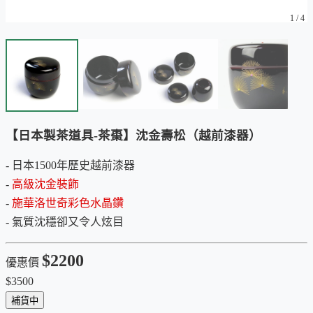
1
/
4
【日本製茶道具-茶棗】沈金壽松（越前漆器）
- 日本1500年歷史越前漆器
-
高級沈金裝飾
-
施華洛世奇彩色水晶鑽
- 氣質沈穩卻又令人炫目
$2200
優惠價
$3500
補貨中