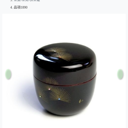
茶棗-茶筒-抹茶罐
品項1890