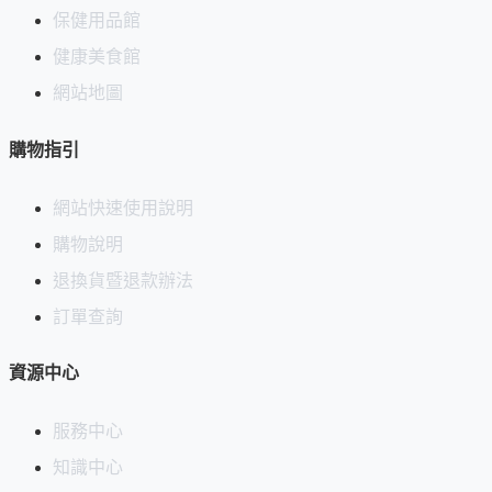
但不宜久放，最好在1～2週內食用完畢。
保健用品館
另外，使用漆器前，請務必參考「
漆器的使用與保養
」。
健康美食館
網站地圖
首次上架日期：2022-04-28
購物指引
網站快速使用說明
購物說明
退換貨暨退款辦法
訂單查詢
資源中心
服務中心
知識中心