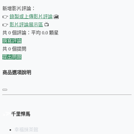
良的漆材，特點之二是多層塗漆的工藝，其結果是令日本天皇
都讚嘆不已的
新增影片評論：
獨特光澤和柔和氣質
。
👉
錄製或上傳影片評論
🎦
沈金是一種在漆器上雕刻後，將金填入其中，創造出迷人的金
👉
影片評論展示區
📺
色線條、細點的裝飾技法
，尤其是本茶棗上細長均勻的線條，
共 0 個評論：平均 0.0 顆星
更需高超的技巧。以下影片介紹其中的技法（0:15～6:40）...
撰寫評論
共 0 個提問
提出問題
商品選項說明
千里悍馬
請注意
，標準抹茶用的茶棗，並不是很氣密，有醒茶的作用，
幸福抹茶館