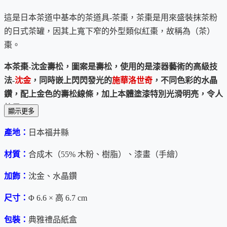
這是日本茶道中基本的茶道具-茶棗，茶棗是用來盛裝抹茶粉
的日式茶罐，因其上寬下窄的外型類似紅棗，故稱為（茶）
棗。
本茶棗-沈金壽松，圖案是壽松，使用的是漆器藝術的高級技
法-
沈金
，同時嵌上閃閃發光的
施華洛世奇
，不同色彩的水晶
鑽，配上金色的壽松線條，加上本體塗漆特別光滑明亮，令人
炫目。
顯示更多
茶棗傳統上是木製漆器，但近年則引進合成樹脂取代木頭，有
產地：
日本福井縣
輕量化和更便宜的好處，也不影響漆器藝術的發揮。本茶棗則
材質：
合成木（55% 木粉、樹脂）、漆畫（手繪）
是介於兩者之間的合成木（55%木粉加樹脂）。
加飾：
沈金、水晶鑽
以漆器做茶棗的好處是
容易清潔
，不像金屬罐有接縫、溝槽，
容易藏汙納垢。而且漆器越是使用，漆皮就越有沈穩的氣味。
尺寸：
Φ 6.6 × 高 6.7 cm
越前漆器起源於1500年前的日本福井縣鯖江市，特點之一是優
包裝：
典雅禮品紙盒