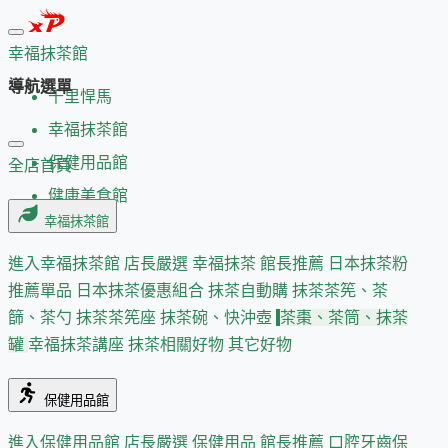
幸福抹茶館
導航選單
千里悍馬
幸福抹茶館
保健用品館
全店首頁
健康美食館
幸福抹茶館
進入幸福抹茶館
店長嚴選
幸福抹茶 館長推薦
日本抹茶粉
推薦單品
日本抹茶優惠組合
抹茶自動購
抹茶茶筅、茶
篩、茶勺
抹茶茶筅座
抹茶碗、快沖壺
茶棗、茶筒、抹茶
罐
幸福抹茶講座
抹茶相關好物
其它好物
保健用品館
進入保健用品館
店長嚴選
保健用品 館長推薦
口腔牙齒保