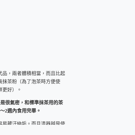
代品，兩者體積相當，而且比起
裝抹茶粉（為了泡茶時方便使
鮮更好）。
不是很氣密，和標準抹茶用的茶
～2週內食用完畢。
容易藏汙納垢。而且漆器越是使