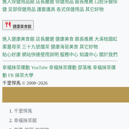
進入保健用品館
店長嚴選
保健用品 館長推薦
口腔牙齒保
健
足部保健用品
護套護具
各式保健用品
其它好物
健康美食館
進入健康美食館
店長嚴選
健康美食 館長推薦
大溪桂圓紅
棗薑母茶
三十九號擂茶
健康海苔美食
其它好物
貼心好康
網站快速使用說明
服務中心
知識中心
關於我們
幸福抹茶運動 YouTube
幸福抹茶運動 部落格
幸福抹茶運
動 FB
抹茶大學
千里悍馬 © 2008~2026
千里悍馬
幸福抹茶館