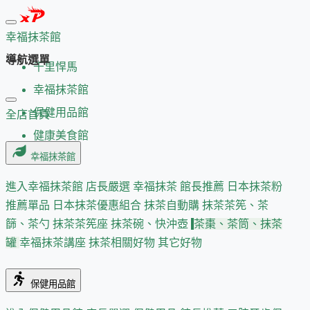
幸福抹茶館
導航選單
千里悍馬
幸福抹茶館
保健用品館
全店首頁
健康美食館
幸福抹茶館
進入幸福抹茶館
店長嚴選
幸福抹茶 館長推薦
日本抹茶粉
推薦單品
日本抹茶優惠組合
抹茶自動購
抹茶茶筅、茶
篩、茶勺
抹茶茶筅座
抹茶碗、快沖壺
茶棗、茶筒、抹茶
罐
幸福抹茶講座
抹茶相關好物
其它好物
保健用品館