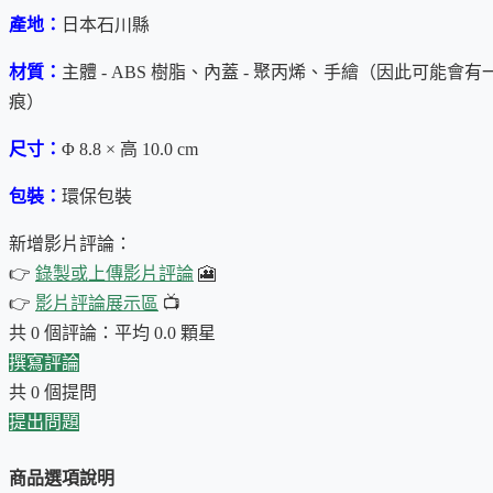
產地：
日本石川縣
石川山中漆器的特色是，採用「加飾挽」技法（用於製作裝飾
常細緻的凹槽或嵌體
。
材質：
主體 - ABS 樹脂、
內蓋 - 聚丙烯
、手繪（因此可能會有
痕）
山中漆器的另一個特色是
燙金浮雕
漆器（高蒔絵），漆料部分
尺寸：
Φ 8.8 × 高 10.0 cm
本產品是手繪產品， 因此可能會有一些不均勻的塗層和輕微的
包裝：
環保包裝
使用漆器前，請務必參考「
漆器的使用與保養
」。
新增影片評論：
👉
錄製或上傳影片評論
🎦
首次上架日期：2026-01-06
👉
影片評論展示區
📺
共 0 個評論：平均 0.0 顆星
撰寫評論
共 0 個提問
提出問題
商品選項說明