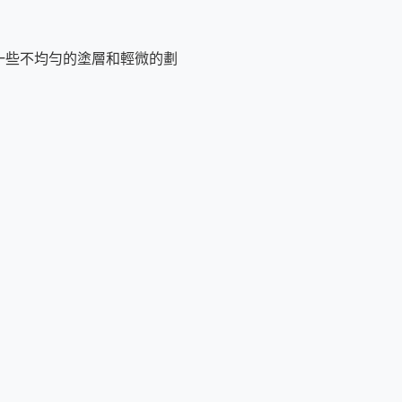
圖案的傳統雕刻技術），產生
非
一些不均勻的塗層和輕微的劃
（蒔絵）浮凸。
劃痕。