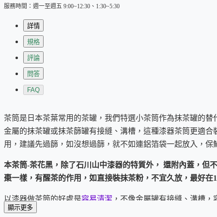
服務時間：週一至週五 9:00~12:30、1:30~5:30
詳情
規格
評論
問答
FAQ
茶筒是日本茶葉常用的茶罐，我們特選小茶筒作為抹茶罐的替
金屬的抹茶罐或抹茶篩罐有接縫、溝槽，這種漆器茶筒更適合
用，建議先過篩，如沒想過篩，就不如連鋁箔袋一起放入，保
本茶筒-茶花黑，除了石川山中漆器的特質外， 還附內蓋，但
棗一樣，有醒茶的作用，如直接裝抹茶粉，不宜久放，最好在1
以漆器做茶筒的好處是
容易清潔
，不像金屬罐有接縫、溝槽，
顯示更多
用，漆皮就越有沈穩的氣味。