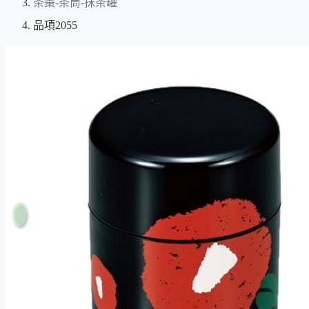
茶棗-茶筒-抹茶罐
品項2055