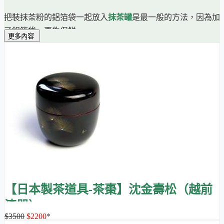
把裝抹茶粉的鋁箔袋一起放入
抹茶罐
是最一般的方法，因為加
了鋁箔袋，更能保鮮。
更多內容
抹茶粉會倒出鋁箔袋裝入另外容器的情形，通常是為了
預先過
篩
，方便使用。
茶道中則常會看到抹茶粉直接裝在另一小容器中，那個容器就
是所謂的「
茶棗
」。
傳統茶棗為木製，加上日本特有的漆器藝術，使其充滿美感並
增加防水功能。如今木製的漆器茶棗價格不斐，要價數千元台
幣的算大眾款，數萬元的都很常見。
入門款的茶棗則由樹脂製成，樹脂製有輕量的好處。天然樹脂
也來自樹木，但現今更常見的是人造樹脂，其成本更低，所以
【日本製茶道具-茶棗】沈金壽松（越前
這種茶棗就便宜許多，一般在千元台幣以下。
漆器）
$3500
$2200
*
也許有些人覺得這樣的價格還是不低，那是因為漆器工藝有其