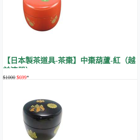
石川山中漆器
【日本製茶道具-茶棗】中棗葫蘆-紅（越
前漆器）
$1000
$699
*