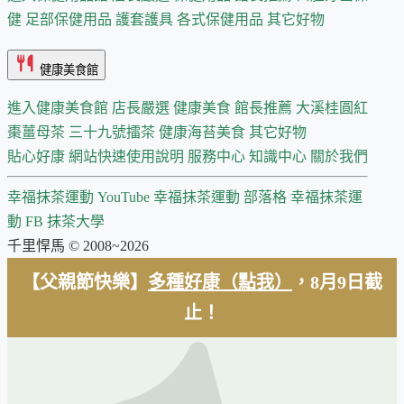
健
足部保健用品
護套護具
各式保健用品
其它好物
健康美食館
進入健康美食館
店長嚴選
健康美食 館長推薦
大溪桂圓紅
棗薑母茶
三十九號擂茶
健康海苔美食
其它好物
貼心好康
網站快速使用說明
服務中心
知識中心
關於我們
幸福抹茶運動 YouTube
幸福抹茶運動 部落格
幸福抹茶運
動 FB
抹茶大學
千里悍馬 © 2008~2026
【父親節快樂】
多種好康（點我）
，8月9日截
止！