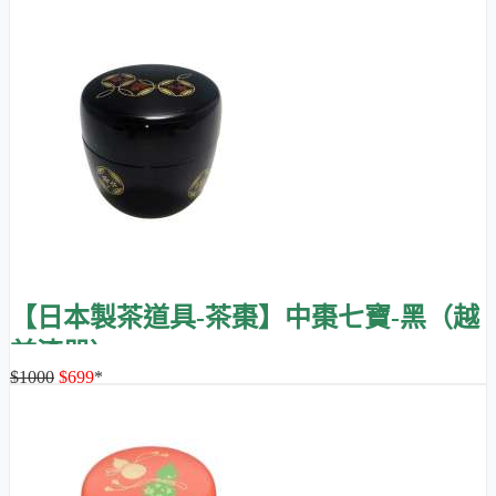
價值，茶桌上擺上這樣的茶棗，氣氛頓時不同！
至於
茶筒
，則不是抹茶專用，它比茶棗大，形狀也以直筒狀為
主，通常是用來放茶葉，但放抹茶粉也非常理想，特別是取代
金屬製的
抹茶篩罐
。
抹茶篩罐有很多縫隙，清潔不易，容易滋生細菌；而木製或樹
脂製的茶筒，則平滑無縫隙，因此非常推薦！
日本漆器介紹影片
越前漆器
【日本製茶道具-茶棗】中棗七寶-黑（越
前漆器）
$1000
$699
*