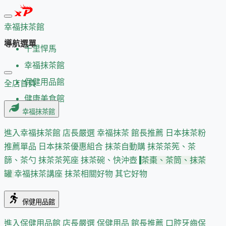
幸福抹茶館
導航選單
千里悍馬
幸福抹茶館
保健用品館
全店首頁
健康美食館
幸福抹茶館
進入幸福抹茶館
店長嚴選
幸福抹茶 館長推薦
日本抹茶粉
推薦單品
日本抹茶優惠組合
抹茶自動購
抹茶茶筅、茶
篩、茶勺
抹茶茶筅座
抹茶碗、快沖壺
茶棗、茶筒、抹茶
罐
幸福抹茶講座
抹茶相關好物
其它好物
保健用品館
進入保健用品館
店長嚴選
保健用品 館長推薦
口腔牙齒保