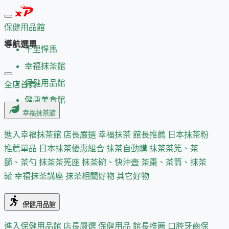
保健用品館
導航選單
千里悍馬
幸福抹茶館
保健用品館
全店首頁
健康美食館
幸福抹茶館
進入幸福抹茶館
店長嚴選
幸福抹茶 館長推薦
日本抹茶粉
推薦單品
日本抹茶優惠組合
抹茶自動購
抹茶茶筅、茶
篩、茶勺
抹茶茶筅座
抹茶碗、快沖壺
茶棗、茶筒、抹茶
罐
幸福抹茶講座
抹茶相關好物
其它好物
保健用品館
進入保健用品館
店長嚴選
保健用品 館長推薦
口腔牙齒保