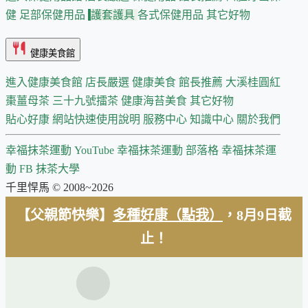
健
足部保健用品
護套護具
各式保健用品
其它好物
健康美食館
進入健康美食館
店長嚴選
健康美食 館長推薦
大溪桂圓紅
棗薑母茶
三十九號擂茶
健康海苔美食
其它好物
貼心好康
網站快速使用說明
服務中心
知識中心
關於我們
幸福抹茶運動 YouTube
幸福抹茶運動 部落格
幸福抹茶運
動 FB
抹茶大學
千里悍馬 © 2008~2026
【父親節快樂】
多種好康（點我）
，8月9日截
止！