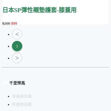
日本SP彈性襯墊護套-膝蓋用
$200
$99
＜
1
＞
千里悍馬
幸福抹茶館
保健用品館