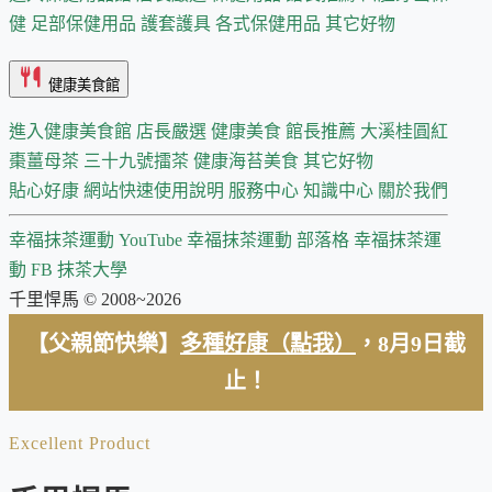
健
足部保健用品
護套護具
各式保健用品
其它好物
健康美食館
進入健康美食館
店長嚴選
健康美食 館長推薦
大溪桂圓紅
棗薑母茶
三十九號擂茶
健康海苔美食
其它好物
貼心好康
網站快速使用說明
服務中心
知識中心
關於我們
幸福抹茶運動 YouTube
幸福抹茶運動 部落格
幸福抹茶運
動 FB
抹茶大學
千里悍馬 © 2008~2026
【父親節快樂】
多種好康（點我）
，8月9日截
止！
Excellent Product