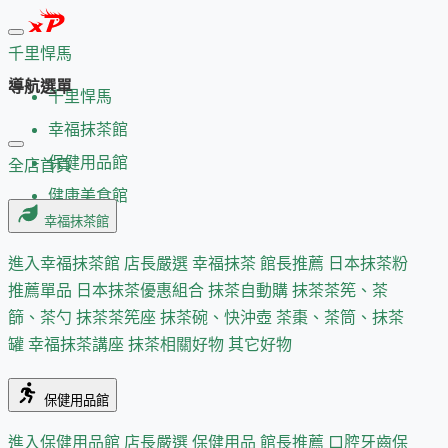
千里悍馬
導航選單
千里悍馬
幸福抹茶館
保健用品館
全店首頁
健康美食館
幸福抹茶館
進入幸福抹茶館
店長嚴選
幸福抹茶 館長推薦
日本抹茶粉
推薦單品
日本抹茶優惠組合
抹茶自動購
抹茶茶筅、茶
篩、茶勺
抹茶茶筅座
抹茶碗、快沖壺
茶棗、茶筒、抹茶
罐
幸福抹茶講座
抹茶相關好物
其它好物
保健用品館
進入保健用品館
店長嚴選
保健用品 館長推薦
口腔牙齒保