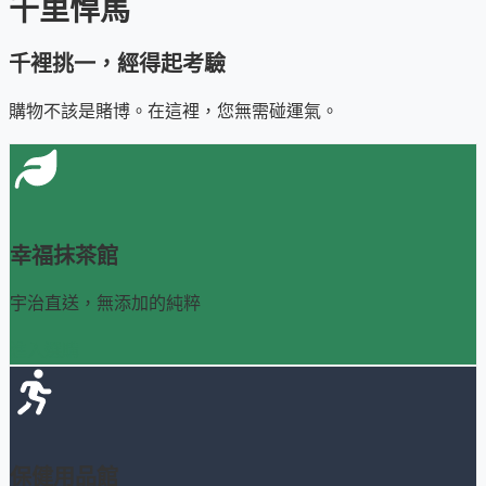
千里悍馬
千裡挑一，經得起考驗
購物不該是賭博。在這裡，您無需碰運氣。
幸福抹茶館
宇治直送，無添加的純粹
進入選購
保健用品館