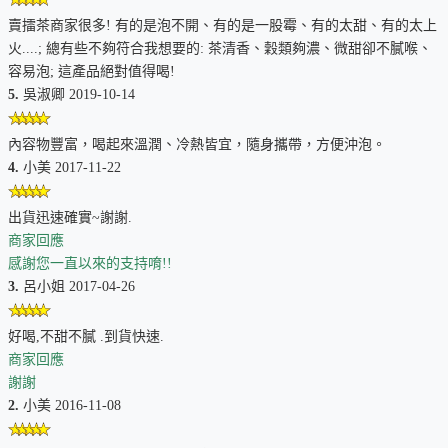
賣擂茶商家很多! 有的是泡不開、有的是一股霉、有的太甜、有的太上
火....; 總有些不夠符合我想要的: 茶清香、穀類夠濃、微甜卻不膩喉、
容易泡; 這產品絕對值得喝!
5.
吳淑卿 2019-10-14
首次上架日期：2011-03-08
內容物豐富，喝起來溫潤、冷熱皆宜，隨身攜帶，方便沖泡。
4.
小美 2017-11-22
出貨迅速確實~謝謝.
商家回應
感謝您一直以來的支持唷!!
3.
呂小姐 2017-04-26
好喝,不甜不膩 .到貨快速.
商家回應
謝謝
2.
小美 2016-11-08