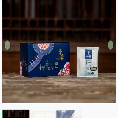
1
/
3