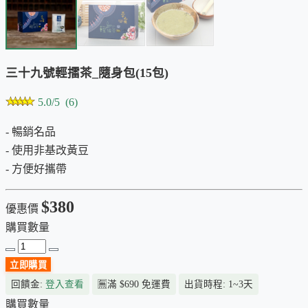
三十九號輕擂茶_隨身包(15包)
5.0/5 (6)
- 暢銷名品
- 使用非基改黃豆
- 方便好攜帶
$380
優惠價
購買數量
立即購買
回饋金:
登入查看
🈚
滿 $690 免運費
出貨時程: 1~3天
購買數量