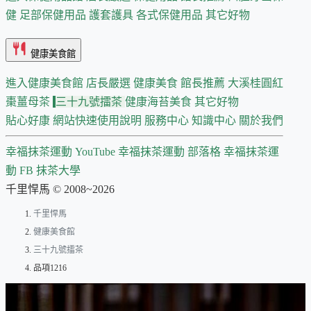
健
足部保健用品
護套護具
各式保健用品
其它好物
健康美食館
進入健康美食館
店長嚴選
健康美食 館長推薦
大溪桂圓紅
棗薑母茶
三十九號擂茶
健康海苔美食
其它好物
貼心好康
網站快速使用說明
服務中心
知識中心
關於我們
幸福抹茶運動 YouTube
幸福抹茶運動 部落格
幸福抹茶運
動 FB
抹茶大學
千里悍馬 © 2008~2026
千里悍馬
健康美食館
三十九號擂茶
品項1216