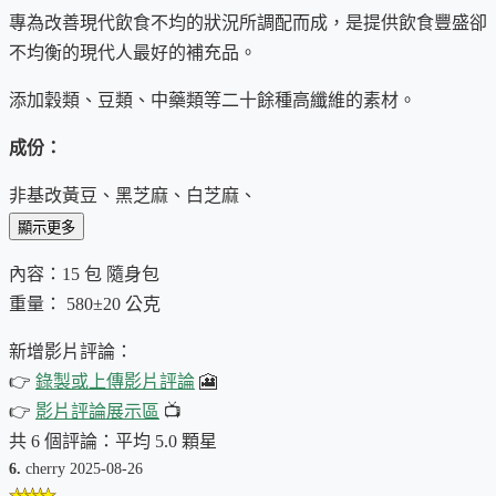
專為改善現代飲食不均的狀況所調配而成，是提供飲食豐盛卻
不均衡的現代人最好的補充品。
添加穀類、豆類、中藥類等二十餘種高纖維的素材。
成份：
非基改黃豆、黑芝麻、白芝麻、
顯示更多
蔗糖、綠茶粉、大麥(珍珠薏仁)、
內容：15 包 隨身包
綠茶、紅豆、糙米、高粱、
重量： 580±20 公克
小米、青碗豆、燕麥粒、白鳳豆、
新增影片評論：
👉
錄製或上傳影片評論
🎦
米豆、蕎麥、紅小麥、胚芽米、
👉
影片評論展示區
📺
花豆、黑豆、雪蓮子、
共 6 個評論：平均 5.0 顆星
6.
cherry 2025-08-26
淮山、茯苓、百果、芡實。