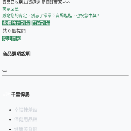
貨品已收到.出貨迅速.是個好賣家~^-^
商家回應
感謝您的肯定，別忘了常常回賣場逛逛，也祝您中獎!!
查看所有評論
撰寫評論
共 0 個提問
提出問題
商品選項說明
千里悍馬
幸福抹茶館
保健用品館
健康美食館