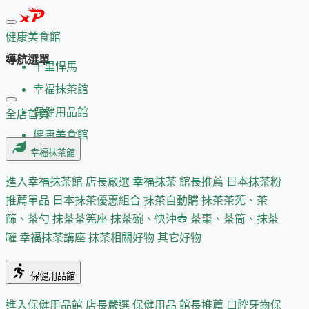
健康美食館
導航選單
千里悍馬
幸福抹茶館
保健用品館
全店首頁
健康美食館
幸福抹茶館
進入幸福抹茶館
店長嚴選
幸福抹茶 館長推薦
日本抹茶粉
推薦單品
日本抹茶優惠組合
抹茶自動購
抹茶茶筅、茶
篩、茶勺
抹茶茶筅座
抹茶碗、快沖壺
茶棗、茶筒、抹茶
罐
幸福抹茶講座
抹茶相關好物
其它好物
保健用品館
進入保健用品館
店長嚴選
保健用品 館長推薦
口腔牙齒保