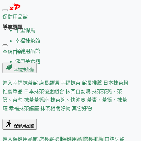
保健用品館
導航選單
千里悍馬
幸福抹茶館
保健用品館
全店首頁
健康美食館
幸福抹茶館
進入幸福抹茶館
店長嚴選
幸福抹茶 館長推薦
日本抹茶粉
推薦單品
日本抹茶優惠組合
抹茶自動購
抹茶茶筅、茶
篩、茶勺
抹茶茶筅座
抹茶碗、快沖壺
茶棗、茶筒、抹茶
罐
幸福抹茶講座
抹茶相關好物
其它好物
保健用品館
進入保健用品館
店長嚴選
保健用品 館長推薦
口腔牙齒