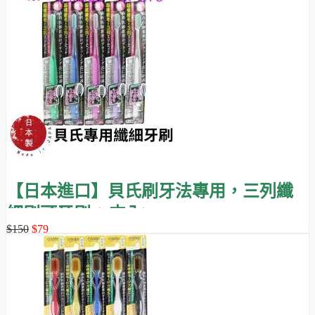
【日本進口】貝氏刷牙法專用，三列纖
細刷頭牙刷 (1支入)
$150
$79