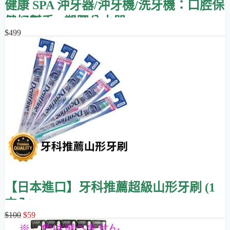
健康 SPA 沖牙器/沖牙機/洗牙機：口腔保
健好幫手 - 塑膠分水器
$499
【日本進口】牙科推薦超級山形牙刷 (1
支入)
$100
$59