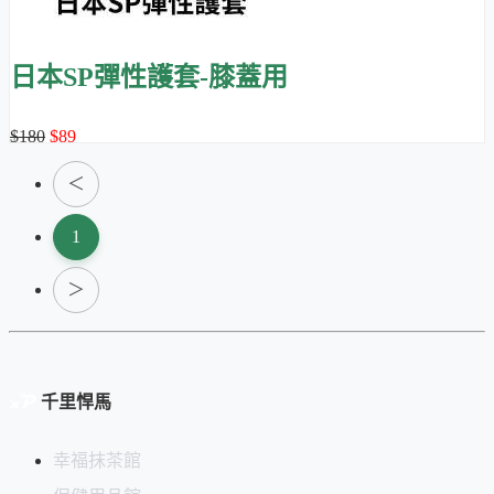
日本SP彈性護套-膝蓋用
$180
$89
＜
1
＞
千里悍馬
幸福抹茶館