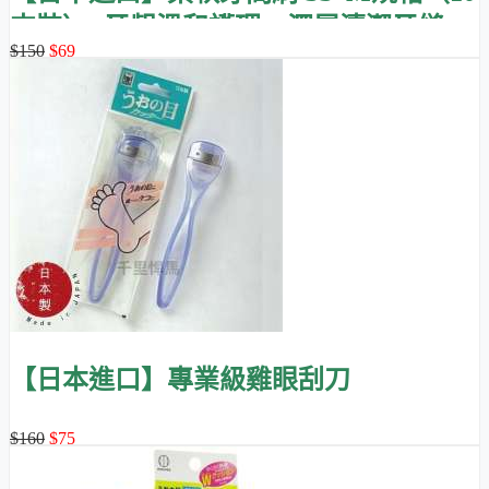
支裝）- 牙齦溫和護理，深層清潔牙縫
$150
$69
【日本進口】專業級雞眼刮刀
$160
$75