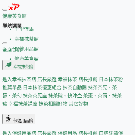
健康美食館
導航選單
千里悍馬
幸福抹茶館
保健用品館
全店首頁
健康美食館
幸福抹茶館
進入幸福抹茶館
店長嚴選
幸福抹茶 館長推薦
日本抹茶粉
推薦單品
日本抹茶優惠組合
抹茶自動購
抹茶茶筅、茶
篩、茶勺
抹茶茶筅座
抹茶碗、快沖壺
茶棗、茶筒、抹茶
罐
幸福抹茶講座
抹茶相關好物
其它好物
保健用品館
進入保健用品館
店長嚴選
保健用品 館長推薦
口腔牙齒保