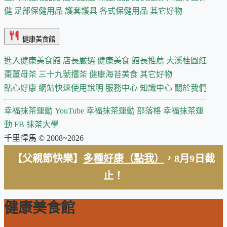
健
足部保健用品
護套護具
各式保健用品
其它好物
健康美食館
進入健康美食館
店長嚴選
健康美食 館長推薦
大溪桂圓紅
棗薑母茶
三十九號擂茶
健康海苔美食
其它好物
貼心好康
網站快速使用說明
服務中心
知識中心
關於我們
幸福抹茶運動 YouTube
幸福抹茶運動 部落格
幸福抹茶運
動 FB
抹茶大學
千里悍馬 © 2008~2026
【父親節快樂】
多種好康（點我）
，8月9日截
止！
健康美食館