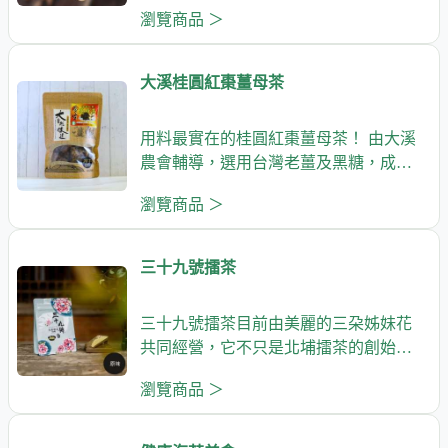
解膩，促進新
瀏覽商品 ＞
大溪桂圓紅棗薑母茶
用料最實在的桂圓紅棗薑母茶！ 由大溪
農會輔導，選用台灣老薑及黑糖，成分
天然，口
瀏覽商品 ＞
三十九號擂茶
三十九號擂茶目前由美麗的三朶姊妹花
共同經營，它不只是北埔擂茶的創始
店，也是全台第
瀏覽商品 ＞