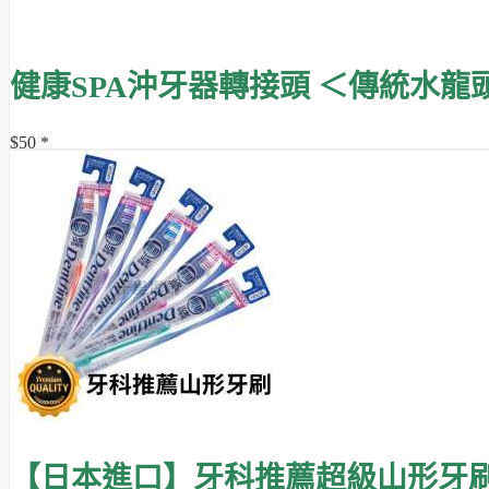
健康SPA沖牙器轉接頭 ＜傳統水龍
$50 *
【日本進口】牙科推薦超級山形牙刷 