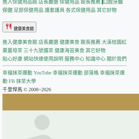
進入保健用品館
店長嚴選
保健用品 館長推薦
口腔牙齒
保健
足部保健用品
護套護具
各式保健用品
其它好物
健康美食館
進入健康美食館
店長嚴選
健康美食 館長推薦
大溪桂圓紅
棗薑母茶
三十九號擂茶
健康海苔美食
其它好物
貼心好康
網站快速使用說明
服務中心
知識中心
關於我們
幸福抹茶運動 YouTube
幸福抹茶運動 部落格
幸福抹茶運
動 FB
抹茶大學
千里悍馬 © 2008~2026