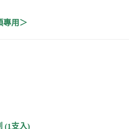
頭專用＞
(1支入)