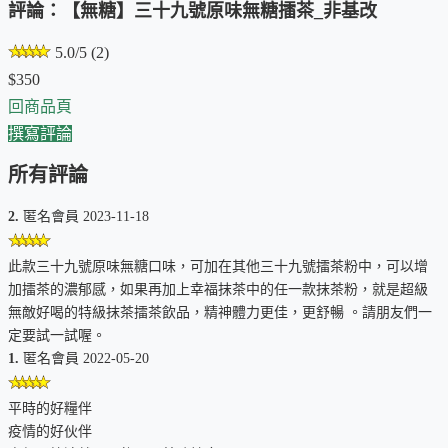
評論：【無糖】三十九號原味無糖擂茶_非基改
5.0/5 (2)
$350
回商品頁
撰寫評論
所有評論
2.
匿名會員 2023-11-18
此款三十九號原味無糖口味，可加在其他三十九號擂茶粉中，可以增
加擂茶的濃郁感，如果再加上幸福抹茶中的任一款抹茶粉，就是超級
無敵好喝的特級抹茶擂茶飲品，精神體力更佳，更舒暢 。請朋友們一
定要試一試喔。
1.
匿名會員 2022-05-20
平時的好糧伴
疫情的好伙伴