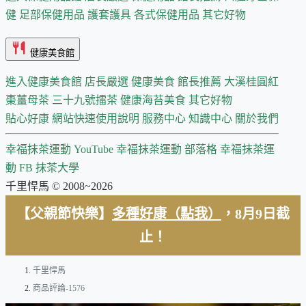
健
足部保健用品
護套護具
各式保健用品
其它好物
健康美食館
進入健康美食館
店長嚴選
健康美食 館長推薦
大溪桂圓紅
棗薑母茶
三十九號擂茶
健康海苔美食
其它好物
貼心好康
網站快速使用說明
服務中心
知識中心
關於我們
幸福抹茶運動 YouTube
幸福抹茶運動 部落格
幸福抹茶運
動 FB
抹茶大學
千里悍馬 © 2008~2026
【父親節快樂】
多種好康（點我）
，8月9日截
止！
千里悍馬
商品評論-1576