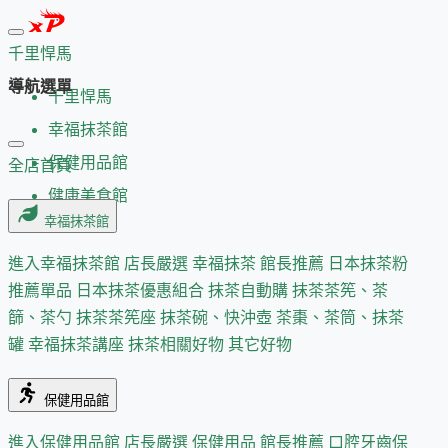
千里悍馬
導航選單
千里悍馬
幸福抹茶館
保健用品館
全店首頁
健康美食館
幸福抹茶館
進入幸福抹茶館
店長嚴選
幸福抹茶 館長推薦
日本抹茶粉
推薦單品
日本抹茶優惠組合
抹茶自動購
抹茶茶筅、茶
篩、茶勺
抹茶茶筅座
抹茶碗、快沖壺
茶棗、茶筒、抹茶
罐
幸福抹茶講座
抹茶相關好物
其它好物
保健用品館
進入保健用品館
店長嚴選
保健用品 館長推薦
口腔牙齒保