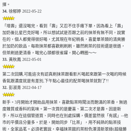
擇。
34.
徐郁婷 2022-05-22
「增壽」還沒喝完，看到「壽」又忍不住手癢下單，因為看上「壽」
加奶後比星巴克好喝，所以想試試是否跟之前的抹茶有無不同，說實
在的，個人都覺得很好喝，尤其現在年紀稍長，喜愛單茶類的清爽勝
於加奶的飲品，每款抹茶都喜歡刷刷刷，雖然刷茶的技術還是很遜，
但茶刷過更清香，喝完心頭都很雀躍，開心轉圈～～
33.
黃秋鳳 2022-05-01
第二次回購,可能這次有認真刷抹茶跟看影片喝起來跟第一次喝的時候
香氣跟濃度就是有差別,下午點心最佳的配茶喝抹茶就對了!!
32.
彭淑青 2022-04-17
新手。3月開始才開始品用抹茶，喜歡點茶時聞淡而飽滿的茶香，無過
度雜質或香料的氣味。第一次買的是慶喜、第二次才是壽。因是新
手，所以在這個管道買、同時也在別處採購，價差當然很「有感」--他
市的平價且分量多。於是，開始同步「比茶」，用不純熟的點茶技
術，全家品茗。必須老實說，幸福抹茶館的茶粉色澤清新翠綠(超級勝