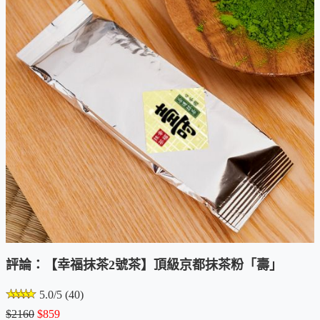
評論：【幸福抹茶2號茶】頂級京都抹茶粉「壽」
5.0/5 (40)
$2160
$859