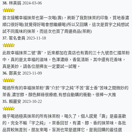
38.
林美娟 2024-03-06
首次接觸幸福抹茶也第一次喝(壽)，刷新了我對抹茶的印象，質地香濃
順口很好喝(就覺得好喝會想繼續喝)所以又回購，這次是買宇之純想試
試不同風味的抹茶，而這次也買了周邊商品(茶刷)
37.
匿名會員 2023-11-18
此款幸福抹茶二號“壽”，近來都加在貴店也有賣的三十九號杏仁擂茶粉
中，真的是太幸福的滋味，色澤濃綠，香氣清新，其中還有花香味，
真是美妙，請各位朋捧友一定要試一試喔。
36.
鄭美女 2023-11-09
喝過所有的幸福抹茶粉“壽”介於“宇之純”不苦“富士香”苦味之間微妙的
茶香,濃甘醇。顏色鮮綠很療癒,有想自動購的衝動。很棒～大推
35.
賴麗安 2023-10-22
幾乎喝過極真抹茶的所有抹茶粉，喝久了，個人感覺「壽」是最喜歡
的，完全不輸「宇之純」。茶香回甘，有濃、醇、香的抹茶味，各批
品質較無差別，朋友來喝，盲測也常是選擇它，是我回購的最佳選