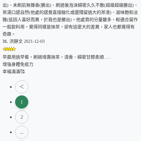
出)、未刷前無雜香(勝出)、刷過後泡沫綿密久久不散(超級超級勝出)、
茶湯口感自然(他處的感覺直接融化或還殘留過大的茶渣)、滋味飽和淡
雅(這因人喜好而異，於我也是勝出)。他處買的分量雖多，較適合留作
一般飲料用，覺得同樣是抹茶，卻有這麼大的差異，家人也都覺得有
奇趣。
31.
洪靜文 2021-12-03
早晨用過早餐，刷碗增壽抹茶，清香、綿密甘醇柔順..…
增強身體免疫力
幸福滿滿🥰
＜
1
2
...