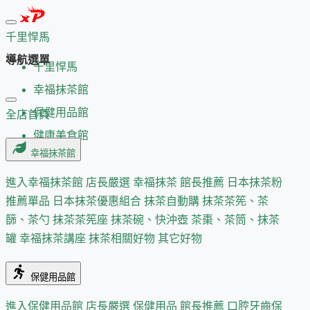
千里悍馬
導航選單
千里悍馬
幸福抹茶館
保健用品館
全店首頁
健康美食館
幸福抹茶館
進入幸福抹茶館
店長嚴選
幸福抹茶 館長推薦
日本抹茶粉
推薦單品
日本抹茶優惠組合
抹茶自動購
抹茶茶筅、茶
篩、茶勺
抹茶茶筅座
抹茶碗、快沖壺
茶棗、茶筒、抹茶
罐
幸福抹茶講座
抹茶相關好物
其它好物
保健用品館
進入保健用品館
店長嚴選
保健用品 館長推薦
口腔牙齒保