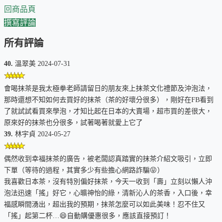
回商品頁
撰寫評論
所有評論
40.
溫翠美 2024-07-31
會喝抹茶是我太極拳老師請留日的朋友來上抹茶文化禮節及沖泡法，
那時還想不知如何去買好的抹茶（茶的好壞分很多），剛好在FB看到
了就試試看買來學泡，才知比起在日本的大賣場，超市買的差很大，
原來好的抹茶也分很多，試著喝著就愛上它了
39.
林宇貞 2024-05-27
偶然收到幸福抹茶的廣告，被老闆認真踏實的抹茶介紹文吸引，立即
下單（等待的過程，其實多少有些擔心網路詐騙😝）
我喜歡日本茶，沒有特別偏好抹茶，今天一收到「壽」立刻以懶人沖
泡法迅速「搖」好它，心曠神怡的綠，清新沁人的茶香，入口後，幸
福感瞬間湧出，超出我的預期，抹茶怎麼可以如此美味！忍不住又
「搖」起第二杯…😄自動購優惠很多，應該直接預訂！