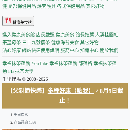
健
足部保健用品
護套護具
各式保健用品
其它好物
健康美食館
進入健康美食館
店長嚴選
健康美食 館長推薦
大溪桂圓紅
棗薑母茶
三十九號擂茶
健康海苔美食
其它好物
貼心好康
網站快速使用說明
服務中心
知識中心
關於我們
幸福抹茶運動 YouTube
幸福抹茶運動 部落格
幸福抹茶運
動 FB
抹茶大學
千里悍馬 © 2008~2026
【父親節快樂】
多種好康（點我）
，8月9日截
止！
千里悍馬
商品評論-1536