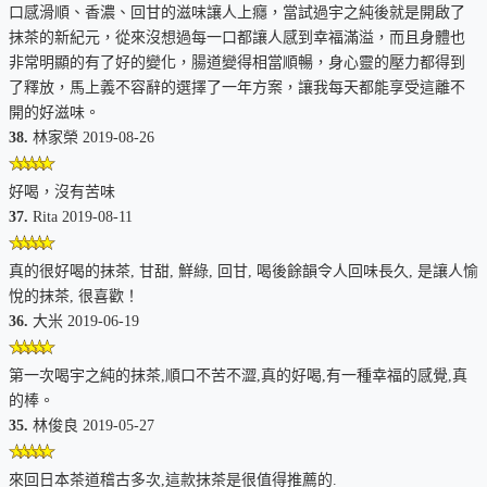
口感滑順、香濃、回甘的滋味讓人上癮，當試過宇之純後就是開啟了
抹茶的新紀元，從來沒想過每一口都讓人感到幸福滿溢，而且身體也
非常明顯的有了好的變化，腸道變得相當順暢，身心靈的壓力都得到
了釋放，馬上義不容辭的選擇了一年方案，讓我每天都能享受這離不
開的好滋味。
38.
林家榮 2019-08-26
好喝，沒有苦味
37.
Rita 2019-08-11
真的很好喝的抹茶, 甘甜, 鮮綠, 回甘, 喝後餘韻令人回味長久, 是讓人愉
悅的抹茶, 很喜歡！
36.
大米 2019-06-19
第一次喝宇之純的抹茶,順口不苦不澀,真的好喝,有一種幸福的感覺,真
的棒。
35.
林俊良 2019-05-27
來回日本茶道稽古多次,這款抹茶是很值得推薦的.