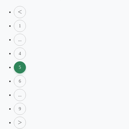
＜
1
...
4
5
6
...
9
＞