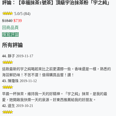
評論：【幸福抹茶1號茶】頂級宇治抹茶粉「宇之純」
5.0/5 (84)
$1840
$739
回商品頁
撰寫評論
所有評論
44.
靜子 2019-11-17
這款最新的宇之純喝起來比之前更濃醇一些，香味還是一樣，熟悉的
海苔鮮奶味！不苦不澀！值得購買品嘗！讚！
43.
陳瓊珠 2019-11-12
早晨一杯抹茶，維持我一天的好精神。「宇之純」抹茶，是我的最
愛，她開啟我快樂一天的泉源。好東西推薦給我的好朋友。
42.
達生 2019-10-21