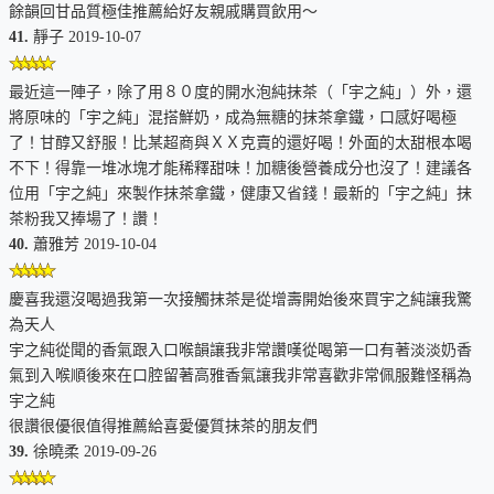
餘韻回甘品質極佳推薦給好友親戚購買飲用～
41.
靜子 2019-10-07
最近這一陣子，除了用８０度的開水泡純抹茶（「宇之純」）外，還
將原味的「宇之純」混搭鮮奶，成為無糖的抹茶拿鐵，口感好喝極
了！甘醇又舒服！比某超商與ＸＸ克賣的還好喝！外面的太甜根本喝
不下！得靠一堆冰塊才能稀釋甜味！加糖後營養成分也沒了！建議各
位用「宇之純」來製作抹茶拿鐵，健康又省錢！最新的「宇之純」抹
茶粉我又捧場了！讚！
40.
蕭雅芳 2019-10-04
慶喜我還沒喝過我第一次接觸抹茶是從增壽開始後來買宇之純讓我驚
為天人
宇之純從聞的香氣跟入口喉韻讓我非常讚嘆從喝第一口有著淡淡奶香
氣到入喉順後來在口腔留著高雅香氣讓我非常喜歡非常佩服難怪稱為
宇之純
很讚很優很值得推薦給喜愛優質抹茶的朋友們
39.
徐曉柔 2019-09-26