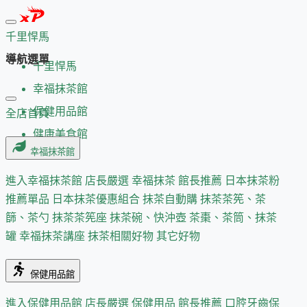
千里悍馬
導航選單
千里悍馬
幸福抹茶館
保健用品館
全店首頁
健康美食館
幸福抹茶館
進入幸福抹茶館
店長嚴選
幸福抹茶 館長推薦
日本抹茶粉
推薦單品
日本抹茶優惠組合
抹茶自動購
抹茶茶筅、茶
篩、茶勺
抹茶茶筅座
抹茶碗、快沖壺
茶棗、茶筒、抹茶
罐
幸福抹茶講座
抹茶相關好物
其它好物
保健用品館
進入保健用品館
店長嚴選
保健用品 館長推薦
口腔牙齒保