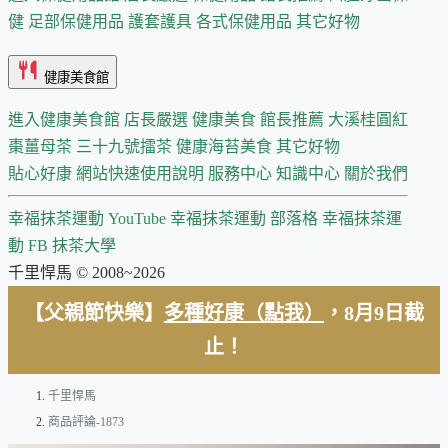
健
足部保健用品
護套護具
各式保健用品
其它好物
健康美食館
進入健康美食館
店長嚴選
健康美食 館長推薦
大溪桂圓紅
棗薑母茶
三十九號擂茶
健康海苔美食
其它好物
貼心好康
網站快速使用說明
服務中心
知識中心
關於我們
幸福抹茶運動 YouTube
幸福抹茶運動 部落格
幸福抹茶運
動 FB
抹茶大學
千里悍馬 © 2008~2026
【父親節快樂】
多種好康（點我）
，8月9日截
止！
千里悍馬
商品評論-1873