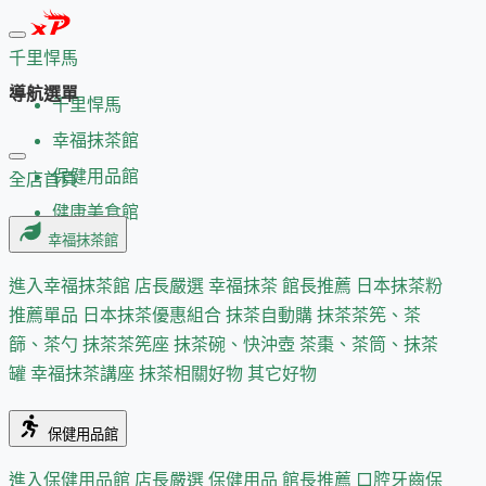
千里悍馬
導航選單
千里悍馬
幸福抹茶館
保健用品館
全店首頁
健康美食館
幸福抹茶館
進入幸福抹茶館
店長嚴選
幸福抹茶 館長推薦
日本抹茶粉
推薦單品
日本抹茶優惠組合
抹茶自動購
抹茶茶筅、茶
篩、茶勺
抹茶茶筅座
抹茶碗、快沖壺
茶棗、茶筒、抹茶
罐
幸福抹茶講座
抹茶相關好物
其它好物
保健用品館
進入保健用品館
店長嚴選
保健用品 館長推薦
口腔牙齒保