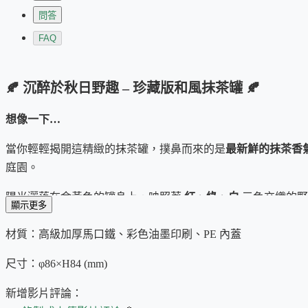
問答
FAQ
🍂 沉醉於秋日野趣 – 珍藏版和風抹茶罐 🍂
想像一下…
當你輕輕揭開這精緻的抹茶罐，撲鼻而來的是
最新鮮的抹茶香
庭園。
陽光灑落在金黃色的罐身上，映照著
紅、綠、白
三色交織的野
顯示更多
風景畫
，在你眼前徐徐展開…
材質：高級加厚馬口鐵、彩色油墨印刷、PE 內蓋
細看之下，那若隱若現的松枝和點綴其間的繁花，更增添了一
尺寸：φ86×H84 (mm)
拂，落葉沙沙作響…
新增影片評論：
這款
珍藏版和風抹茶罐
，由
質感馬口鐵
打造，
強效抗氧化、不