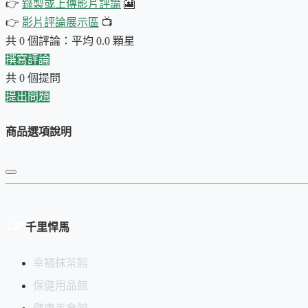
👉
錄製或上傳影片評論
🎦
鮮
。
👉
影片評論展示區
📺
更令人驚嘆的是…
共 0 個評論：平均 0.0 顆星
撰寫評論
手繪和風圖案
，由設計師精心繪製，每一筆都充滿了
日式
共 0 個提問
油墨印刷
，色彩
鮮豔持久
，幾乎
永不褪色。
提出問題
雙層蓋設計，PE內蓋，氣密性佳
：完美鎖住抹茶的香氣
小巧細緻，方便攜帶
：無論在家中或外出，都能隨時享受
商品選項說明
限量發售，錯過不再！立即將這份秋日野趣帶回家！
🍂✨
首次上架日期：2024-10-09
千里悍馬
幸福抹茶館
保健用品館