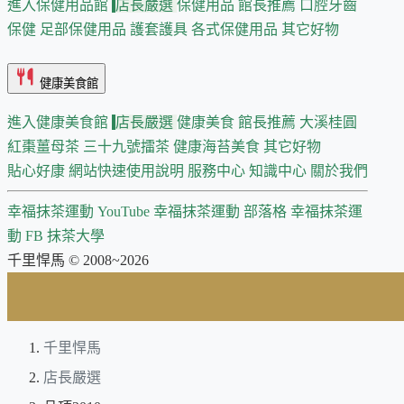
進入保健用品館
店長嚴選
保健用品 館長推薦
口腔牙齒
保健
足部保健用品
護套護具
各式保健用品
其它好物
健康美食館
進入健康美食館
店長嚴選
健康美食 館長推薦
大溪桂圓
紅棗薑母茶
三十九號擂茶
健康海苔美食
其它好物
貼心好康
網站快速使用說明
服務中心
知識中心
關於我們
幸福抹茶運動 YouTube
幸福抹茶運動 部落格
幸福抹茶運
動 FB
抹茶大學
千里悍馬 © 2008~2026
千里悍馬
店長嚴選