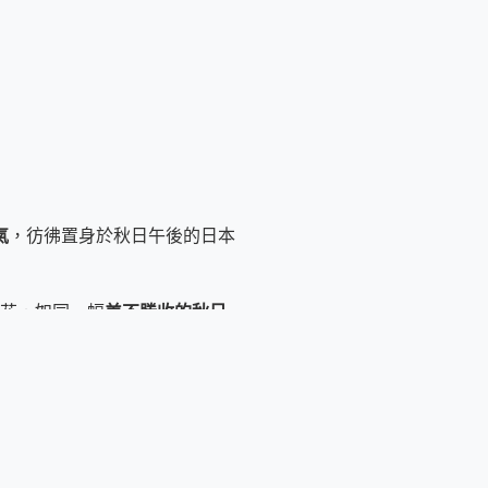
氣
，彷彿置身於秋日午後的日本
花，如同一幅
美不勝收的秋日
份
詩情畫意
，彷彿聽見了秋風輕
易變形
，讓你的抹茶
時刻保持新