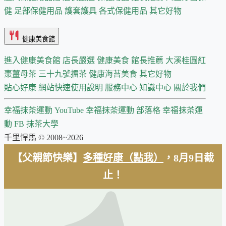
健
足部保健用品
護套護具
各式保健用品
其它好物
健康美食館
進入健康美食館
店長嚴選
健康美食 館長推薦
大溪桂圓紅
棗薑母茶
三十九號擂茶
健康海苔美食
其它好物
貼心好康
網站快速使用說明
服務中心
知識中心
關於我們
幸福抹茶運動 YouTube
幸福抹茶運動 部落格
幸福抹茶運
動 FB
抹茶大學
千里悍馬 © 2008~2026
【父親節快樂】
多種好康（點我）
，8月9日截
止！