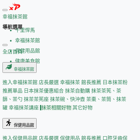
幸福抹茶館
導航選單
千里悍馬
幸福抹茶館
保健用品館
全店首頁
健康美食館
幸福抹茶館
進入幸福抹茶館
店長嚴選
幸福抹茶 館長推薦
日本抹茶粉
推薦單品
日本抹茶優惠組合
抹茶自動購
抹茶茶筅、茶
篩、茶勺
抹茶茶筅座
抹茶碗、快沖壺
茶棗、茶筒、抹茶
罐
幸福抹茶講座
抹茶相關好物
其它好物
保健用品館
進入保健用品館
店長嚴選
保健用品 館長推薦
口腔牙齒保