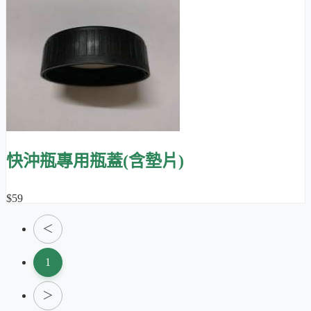
快沖瓶專用瓶蓋(含墊片)
$59
＜
1
＞