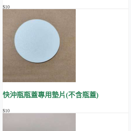
$10
快沖瓶瓶蓋專用墊片(不含瓶蓋)
$10