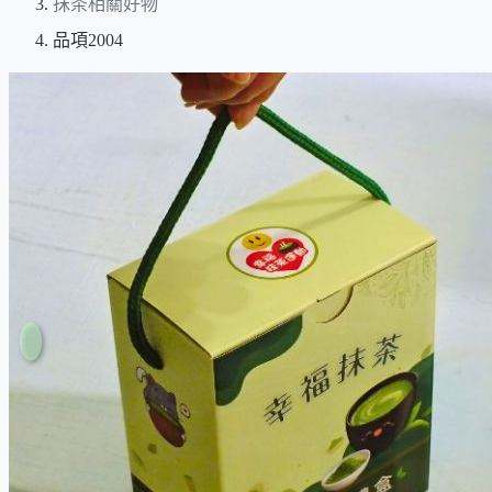
抹茶相關好物
品項2004