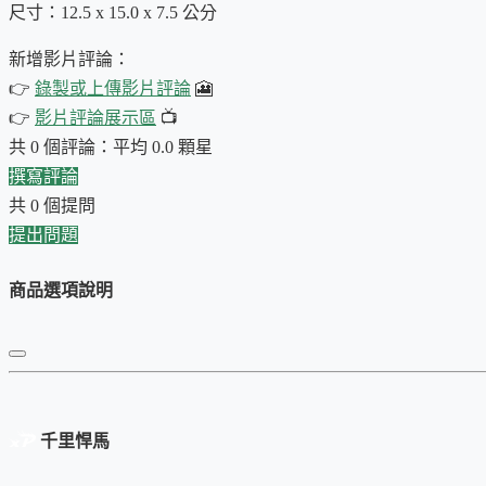
尺寸：12.5 x 15.0 x 7.5 公分
新增影片評論：
👉
錄製或上傳影片評論
🎦
👉
影片評論展示區
📺
共 0 個評論：平均 0.0 顆星
撰寫評論
共 0 個提問
產品特色：
提出問題
送禮大方
：無論是送給親友或自用，【幸福抹茶】輕抹茶
商品選項說明
的設計讓您送禮更具品味。
外出隨身包
：輕便易攜，無論出門旅遊還是辦公室充電，
樂趣。
保護良好
：空盒結構堅固，內建隔版設計，耐壓達47公
部物品不受損壞。無論是外出旅行還是日常使用，都能確
千里悍馬
多功能收納
：內部空間設計巧妙，能輕鬆收納快沖瓶、抹