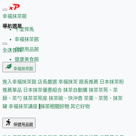
幸福抹茶館
導航選單
千里悍馬
幸福抹茶館
保健用品館
全店首頁
健康美食館
幸福抹茶館
進入幸福抹茶館
店長嚴選
幸福抹茶 館長推薦
日本抹茶粉
推薦單品
日本抹茶優惠組合
抹茶自動購
抹茶茶筅、茶
篩、茶勺
抹茶茶筅座
抹茶碗、快沖壺
茶棗、茶筒、抹茶
罐
幸福抹茶講座
抹茶相關好物
其它好物
保健用品館