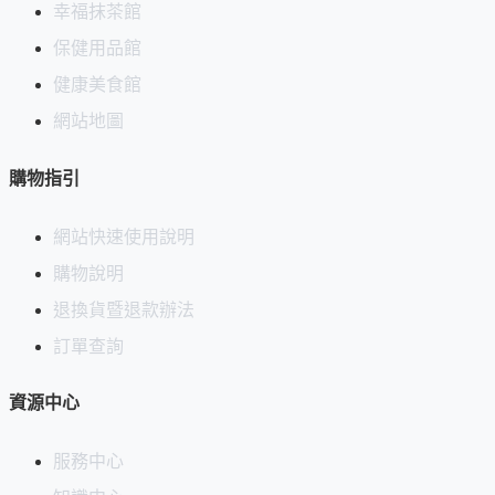
簡易泡茶工具，整理方便、使用更省心。
幸福抹茶館
保健用品館
健康美食館
網站地圖
購物指引
網站快速使用說明
購物說明
退換貨暨退款辦法
訂單查詢
資源中心
服務中心
附贈提帶設計，輕鬆攜帶，更具時尚感，讓您的抹茶體驗無論