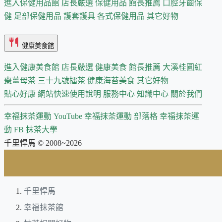
進入保健用品館
店長嚴選
保健用品 館長推薦
口腔牙齒保
健
足部保健用品
護套護具
各式保健用品
其它好物
健康美食館
進入健康美食館
店長嚴選
健康美食 館長推薦
大溪桂圓紅
棗薑母茶
三十九號擂茶
健康海苔美食
其它好物
貼心好康
網站快速使用說明
服務中心
知識中心
關於我們
幸福抹茶運動 YouTube
幸福抹茶運動 部落格
幸福抹茶運
動 FB
抹茶大學
千里悍馬 © 2008~2026
千里悍馬
幸福抹茶館