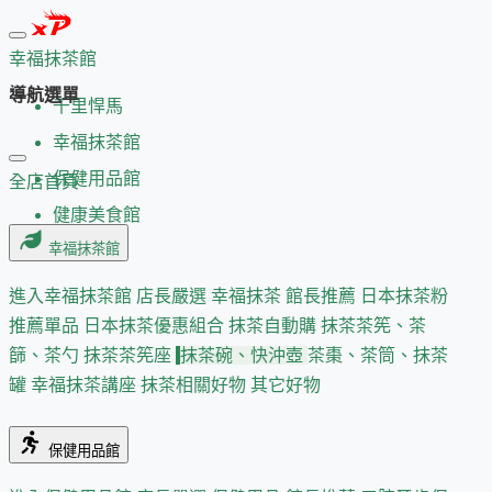
幸福抹茶館
導航選單
千里悍馬
幸福抹茶館
保健用品館
全店首頁
健康美食館
幸福抹茶館
進入幸福抹茶館
店長嚴選
幸福抹茶 館長推薦
日本抹茶粉
推薦單品
日本抹茶優惠組合
抹茶自動購
抹茶茶筅、茶
篩、茶勺
抹茶茶筅座
抹茶碗、快沖壺
茶棗、茶筒、抹茶
罐
幸福抹茶講座
抹茶相關好物
其它好物
保健用品館