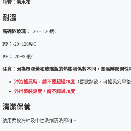
瓶套：潛水布
玻璃材質最安全，勝過不銹鋼和塑膠瓶
耐溫
透明杯身，可觀察抹茶粉是否充分搖勻
比第一代產品更強的是，這次是高硼矽的耐熱玻璃
高硼矽玻璃
：
-20 ~ 120度C
透明度更高，更美觀，也更安全
PP：
-20~120度C
附刻度，更容易掌握水量
PE：
-20~90度C
注意：
因為塑膠蓋和玻璃瓶的熱膨脹係數不同，高溫時密閉性
沖泡搖晃時，請不要超過70度
（喜歡熱飲，可搖晃完畢後
外出盛裝溫度，請不超過70度
清潔保養
請用柔軟海綿及中性洗劑清洗即可。