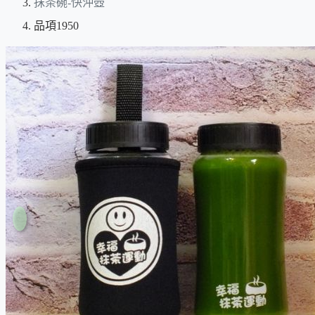
抹茶碗-快沖壺
品項1950