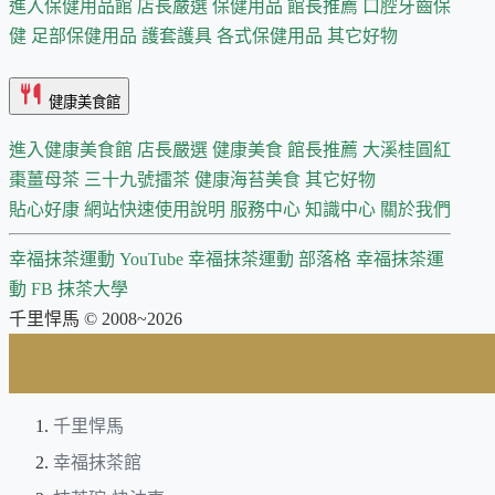
進入保健用品館
店長嚴選
保健用品 館長推薦
口腔牙齒保
健
足部保健用品
護套護具
各式保健用品
其它好物
健康美食館
進入健康美食館
店長嚴選
健康美食 館長推薦
大溪桂圓紅
棗薑母茶
三十九號擂茶
健康海苔美食
其它好物
貼心好康
網站快速使用說明
服務中心
知識中心
關於我們
幸福抹茶運動 YouTube
幸福抹茶運動 部落格
幸福抹茶運
動 FB
抹茶大學
千里悍馬 © 2008~2026
千里悍馬
幸福抹茶館