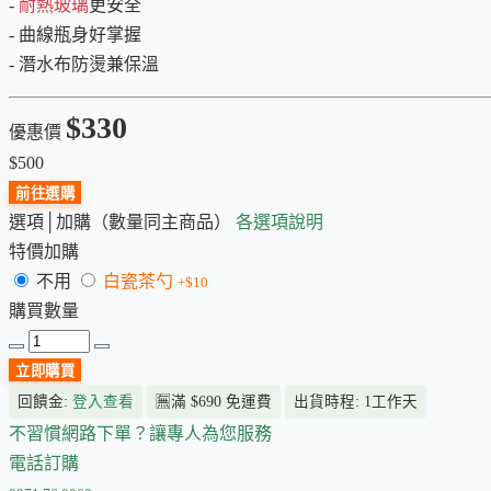
-
耐熱玻璃
更安全
- 曲線瓶身好掌握
- 潛水布防燙兼保溫
$330
優惠價
$500
前往選購
選項│加購（數量同主商品）
各選項說明
特價加購
不用
白瓷茶勺
+$10
購買數量
立即購買
回饋金:
登入查看
🈚
滿 $690 免運費
出貨時程: 1工作天
不習慣網路下單？讓專人為您服務
電話訂購