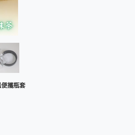
溫便攜瓶套