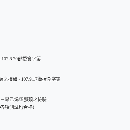
擴大成 45mm，使用一般茶匙
收好，再回來篩粉，見下圖和後
2.8.20部授食字第
 - 107.9.17衛授食字第
－聚乙烯塑膠類之檢驗 -
測試，各項測試均合格）