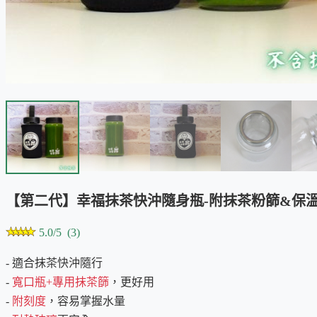
【第二代】幸福抹茶快沖隨身瓶-附抹茶粉篩&保
5.0/5 (3)
- 適合抹茶快沖隨行
-
寬口瓶+專用抹茶篩
，更好用
-
附刻度
，容易掌握水量