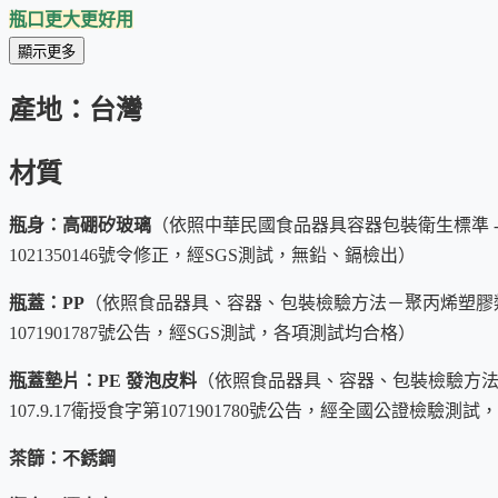
瓶口更大更好用
顯示更多
搭配專用茶篩，抹茶粉過篩更輕鬆
產地：台灣
這兩個是第二代玻璃快沖隨身瓶新增的特色，瓶口內徑由 30mm 
可輕鬆加入抹茶粉。
材質
更妙的是，茶匙還可立在茶篩中，您可以空出雙手先把抹茶粉
面的示範影片。
瓶身：高硼矽玻璃
（依照中華民國食品器具容器包裝衛生標準 - 10
1021350146號令修正，經SGS測試，無鉛、鎘檢出）
瓶蓋：PP
（依照食品器具、容器、包裝檢驗方法－聚丙烯塑膠類之檢驗
1071901787號公告，經SGS測試，各項測試均合格）
瓶蓋墊片：PE 發泡皮料
（依照食品器具、容器、包裝檢驗方法
107.9.17衛授食字第1071901780號公告，經全國公證檢驗
茶篩：不銹鋼
高硼矽耐熱玻璃，更安全