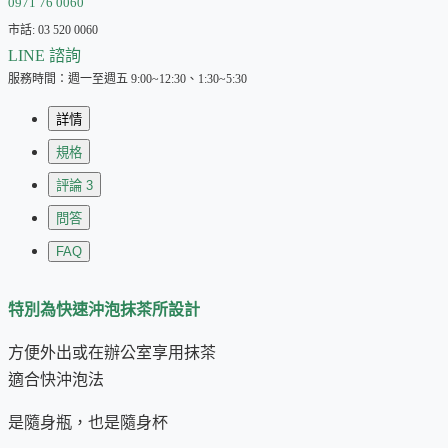
0971 76 0060
市話: 03 520 0060
LINE 諮詢
服務時間：週一至週五 9:00~12:30、1:30~5:30
詳情
規格
評論
3
問答
FAQ
特別為快速沖泡抹茶所設計
方便外出或在辦公室享用抹茶
適合快沖泡法
是隨身瓶，也是隨身杯