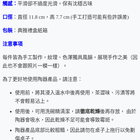
一天注入春日般的暖意與愉悅。
觸感：
平滑卻不過度光滑，保有沈穩古味
在一期一會的茶席間，讓這抹櫻花溫潤了時光，靜靜訴說屬於
口徑
：直徑 11.8 cm，高 7.7 cm (手工打造可能有些許誤差)
春天的故事。
包裝
：典雅禮盒紙箱
美濃燒起源於
7世紀
，已有
1300年
的歷史，當時在岐阜縣東美
注意事項
濃地區
將山的斜面挖製成陶器窯
，不同於土器的硬質陶瓷器
每件皆為手工製作，紋理、色澤獨具風韻，展現手作之美（因
「須惠器」便被燒制而成，即美濃燒之起源。
此也不會跟照片一模一樣）。
在安土桃山時代迎接了茶道的隆盛時期，生產出了前所未有的
為了更好地使用陶器產品，請注意：
「黃瀬戶」「瀨戸黒」「志野」等陶器，並且在「織部」出現
之前，迎接了
最繁華的美濃桃山陶時代
。
使用前，將其浸入溫水中後再使用，茶澀味、污漬等將
不會輕易沾上。
美濃燒有個特色是燒制窯溫比其他陶瓷高很多，可令其中的
金
屬含量大大降低
，符合人們對綠色環保產品的需求。
使用後，可用洗碗精清潔，請
徹底乾燥
後再存放， 由於
陶器會吸水，因此乾燥不足可能會導致霉斑。
現今，在中國廉價陶器興起的時候，美濃燒仍以其
更高的品
陶器產品底部比較粗糙，因此請勿在桌子上拖行以免劃
質
，廣受日本及歐美先進國家的愛用。
傷桌子。