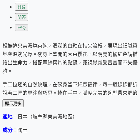
評論
問答
FAQ
輕撫這只美濃燒茶碗，溫潤的白釉在指尖流轉，展現出細膩質
地與溫婉光澤。碗身上盛開的大朵櫻花，以明亮的橘紅色調描
繪出
生命力
，搭配翠綠葉片的點綴，讓視覺感受豐富而不失優
雅。
手工拉坯的自然紋理，在碗身留下細緻韻律，每一道線條都訴
說著工匠的專注與巧思。捧在手中，弧度完美的碗型帶來舒適
穩固的觸感，將茶湯斟入時，純白釉面更顯溫潤光澤。
顯示更多
無論是凝視碗中漫漫茶色，或是輕輕轉動觀賞花影，這只茶碗
產地
：日本（岐阜縣東美濃地區）
都能為您的茶席時光增添一份雅致情趣。在日常生活中，它不
成分
：陶土
只是一只茶碗，更是一件能撫慰心靈的生活藝術品，為您的每