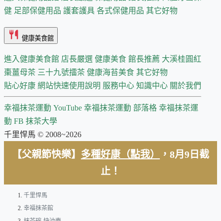
健
足部保健用品
護套護具
各式保健用品
其它好物
健康美食館
進入健康美食館
店長嚴選
健康美食 館長推薦
大溪桂圓紅
棗薑母茶
三十九號擂茶
健康海苔美食
其它好物
貼心好康
網站快速使用說明
服務中心
知識中心
關於我們
幸福抹茶運動 YouTube
幸福抹茶運動 部落格
幸福抹茶運
動 FB
抹茶大學
千里悍馬 © 2008~2026
【父親節快樂】
多種好康（點我）
，8月9日截
止！
千里悍馬
幸福抹茶館