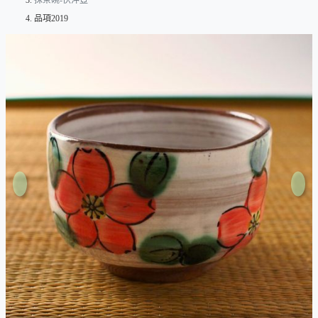
抹茶碗-快沖壺
品項2019