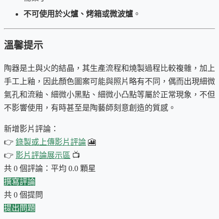
不可使用於火爐、烤箱或微波爐
。
首次上架日期：2025-01-13
溫馨提示
陶器是土與火的結晶，其生產流程和燒製過程比較複雜，加上
手工上釉，因此顏色圖案可能與照片略有不同，偶而出現細微
氣孔和流釉、細微小黑點、細微小凸點等屬於正常現象，不但
不影響使用，有時甚至是陶藝師刻意創造的質感。
新增影片評論：
👉
錄製或上傳影片評論
🎦
👉
影片評論展示區
📺
共 0 個評論：平均 0.0 顆星
撰寫評論
共 0 個提問
提出問題