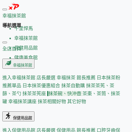
幸福抹茶館
導航選單
千里悍馬
幸福抹茶館
保健用品館
全店首頁
健康美食館
幸福抹茶館
進入幸福抹茶館
店長嚴選
幸福抹茶 館長推薦
日本抹茶粉
推薦單品
日本抹茶優惠組合
抹茶自動購
抹茶茶筅、茶
篩、茶勺
抹茶茶筅座
抹茶碗、快沖壺
茶棗、茶筒、抹茶
罐
幸福抹茶講座
抹茶相關好物
其它好物
保健用品館
進入保健用品館
店長嚴選
保健用品 館長推薦
口腔牙齒保