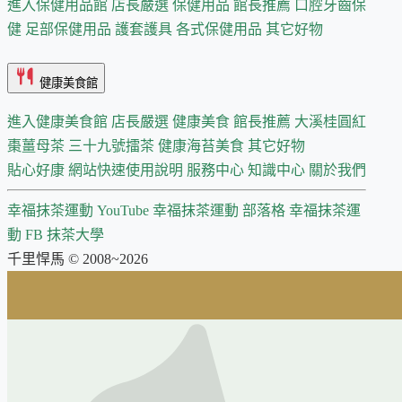
進入保健用品館
店長嚴選
保健用品 館長推薦
口腔牙齒保
健
足部保健用品
護套護具
各式保健用品
其它好物
健康美食館
進入健康美食館
店長嚴選
健康美食 館長推薦
大溪桂圓紅
棗薑母茶
三十九號擂茶
健康海苔美食
其它好物
貼心好康
網站快速使用說明
服務中心
知識中心
關於我們
幸福抹茶運動 YouTube
幸福抹茶運動 部落格
幸福抹茶運
動 FB
抹茶大學
千里悍馬 © 2008~2026