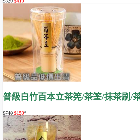
$820
$410
普級白竹百本立茶筅/茶筌/抹茶刷/
$740
$150
*