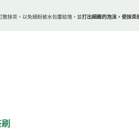
打散抹茶，以免細粉被水包覆結塊，並
打出細緻的泡沫，使抹茶
。
緻的泡沫。
茶刷