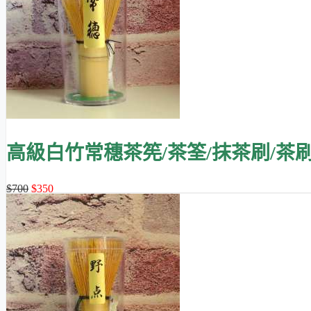
高級白竹常穗茶筅/茶筌/抹茶刷/茶
$700
$350