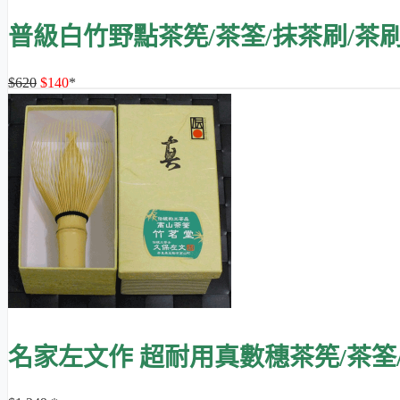
普級白竹野點茶筅/茶筌/抹茶刷/茶
$620
$140
*
名家左文作 超耐用真數穗茶筅/茶筌