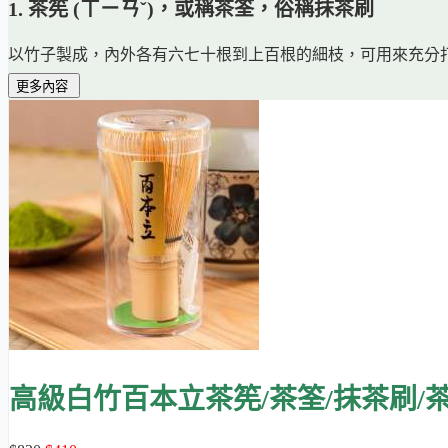
1. 茶筅 (ㄒㄧㄢˇ)，或稱茶筌，俗稱抹茶刷
以竹子製成，內外各有六七十根到上百根的細枝，可用來充分
更多內容
抹茶茶具中以
茶筅最重要
，同時請注意
茶筅的啟用和保養方式
2. 茶篩
能把開封後可能結塊的抹茶篩回細粉狀，使抹茶更容易打出細
3. 茶勺
適量取茶的好工具。
影片示範
高級白竹百本立茶筅/茶筌/抹茶刷/