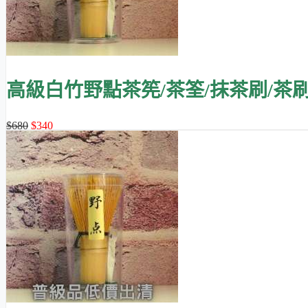
高級白竹野點茶筅/茶筌/抹茶刷/茶
$680
$340