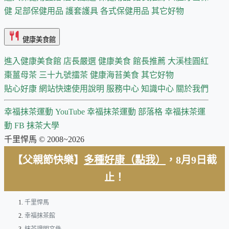
健
足部保健用品
護套護具
各式保健用品
其它好物
健康美食館
進入健康美食館
店長嚴選
健康美食 館長推薦
大溪桂圓紅
棗薑母茶
三十九號擂茶
健康海苔美食
其它好物
貼心好康
網站快速使用說明
服務中心
知識中心
關於我們
幸福抹茶運動 YouTube
幸福抹茶運動 部落格
幸福抹茶運
動 FB
抹茶大學
千里悍馬 © 2008~2026
【父親節快樂】
多種好康（點我）
，8月9日截
止！
千里悍馬
幸福抹茶館