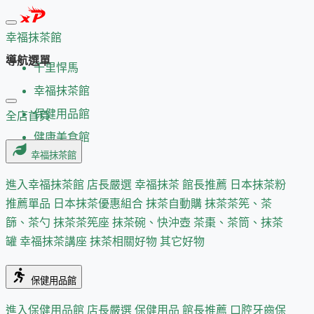
幸福抹茶館
導航選單
千里悍馬
幸福抹茶館
保健用品館
全店首頁
健康美食館
幸福抹茶館
進入幸福抹茶館
店長嚴選
幸福抹茶 館長推薦
日本抹茶粉
推薦單品
日本抹茶優惠組合
抹茶自動購
抹茶茶筅、茶
篩、茶勺
抹茶茶筅座
抹茶碗、快沖壺
茶棗、茶筒、抹茶
罐
幸福抹茶講座
抹茶相關好物
其它好物
保健用品館
進入保健用品館
店長嚴選
保健用品 館長推薦
口腔牙齒保