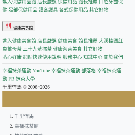
進入保健用品館
店長嚴選
保健用品 館長推薦
口腔牙齒保
健
足部保健用品
護套護具
各式保健用品
其它好物
健康美食館
進入健康美食館
店長嚴選
健康美食 館長推薦
大溪桂圓紅
棗薑母茶
三十九號擂茶
健康海苔美食
其它好物
貼心好康
網站快速使用說明
服務中心
知識中心
關於我們
幸福抹茶運動 YouTube
幸福抹茶運動 部落格
幸福抹茶運
動 FB
抹茶大學
千里悍馬 © 2008~2026
千里悍馬
幸福抹茶館