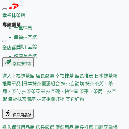
幸福抹茶館
導航選單
千里悍馬
幸福抹茶館
保健用品館
全店首頁
健康美食館
幸福抹茶館
進入幸福抹茶館
店長嚴選
幸福抹茶 館長推薦
日本抹茶粉
推薦單品
日本抹茶優惠組合
抹茶自動購
抹茶茶筅、茶
篩、茶勺
抹茶茶筅座
抹茶碗、快沖壺
茶棗、茶筒、抹茶
罐
幸福抹茶講座
抹茶相關好物
其它好物
保健用品館
進入保健用品館
店長嚴選
保健用品 館長推薦
口腔牙齒保