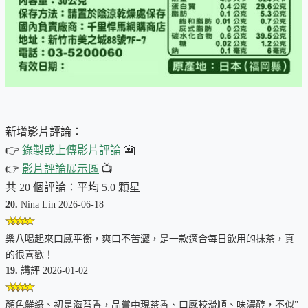
😌
片刻寧靜，釋放壓力
樂八溫和提神，舒緩壓力，帶來放鬆和好心情，讓您在忙碌
中也能享受片刻寧靜，重蓄能量。
新增影片評論：
✨
👉
錄製或上傳影片評論
🎦
👉
影片評論展示區
📺
從容釋放，持久愉悅
共 20 個評論：平均 5.0 顆星
短暫的放鬆，能為您帶來持久的從容。讓樂八陪伴您的每個
20.
Nina Lin 2026-06-18
偷閒時光，感受從容釋放的愉悅。
樂八喝起來口感平衡，爽口不苦澀，是一款適合每日飲用的抹茶，真
的很喜歡！
19.
講評 2026-01-02
風味雷達圖
（
說明
）
顏色鮮綠、初是海苔香，品嘗中現茶香、口感較滑順、味濃醇，不似”