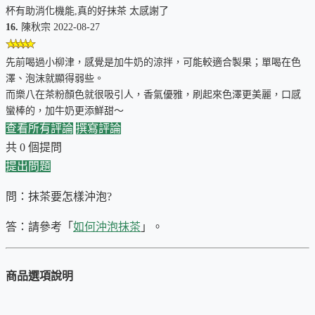
粉香醇厚，帶有溫和的焙火香氣；茶湯濃醇，口感圓潤；後韻
杯有助消化機能,真的好抹茶 太感謝了
回甘鮮甜，口腔中充滿清新的香氣。
16.
陳秋宗 2022-08-27
先前喝過小柳津，感覺是加牛奶的涼拌，可能較適合製果；單喝在色
推薦情境：從忙碌中抽離的療癒片刻
澤、泡沫就顯得弱些。
而樂八在茶粉顏色就很吸引人，香氣優雅，刷起來色澤更美麗，口感
在結束了一整天快節奏的喧囂後，關上電腦、放下手機，為自
蠻棒的，加牛奶更添鮮甜～
己沖泡一杯「樂八」，就是您最需要的療癒儀式。
查看所有評論
撰寫評論
共 0 個提問
其溫和的焙火香氣與圓潤口感，能溫柔地包裹味蕾，創造出安
提出問題
穩、靜謐的氛圍。
問：抹茶要怎樣沖泡?
答：請參考「
如何沖泡抹茶
」。
這種與世隔絕的味覺感受，能幫助您暫時放下外界
的壓力，創造一個專屬於自己的「療癒片刻」，在
寧靜中釋放自我，重獲從容。
商品選項說明