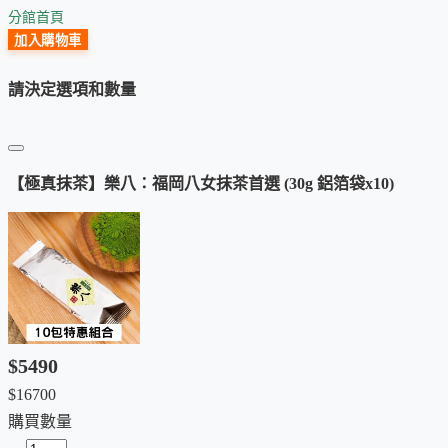
抹茶等級：
極真抹茶
分館首頁
加入購物車
⛺
三層覆下園遮光栽培：
收成前三周，70%~98% 三段
遮光率 (產生更多葉綠素和 L-茶氨酸)。
請決定選項和數量
🖐️
一番茶、手摘一芯二葉：
嫩葉含有更多的兒茶素、
EGCg。
💨
160度C、15秒快速蒸青：
快速才能保留更多的葉綠素
【極真抹茶】樂八：福岡八女抹茶首選 (30g 鋁箔袋x10)
和覆香。
♨
180度C 熱風乾燥：
成為
荒茶
。
✂
切斷＆迴篩統整：
將茶葉切成整齊大小 (3~5mm)。
🍃
風力選別機去蕪存菁：
將風味不佳、營養低的莖和葉
脈區分出來。
🔥
烘乾與剔除：
無莖脈的嫩葉碎片進乾燥機帶出茶香，
$5490
🍀
再選別：
後段選別機進一步剔除草屑老葉，成為
碾
$16700
茶
。
購買數量