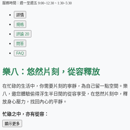
服務時間：週一至週五 9:00~12:30、1:30~5:30
詳情
規格
評論
20
問答
FAQ
樂八：悠然片刻，從容釋放
在忙碌的生活中，你需要片刻的寧靜，為自己留一點空間。樂
八，邀您體驗偷得浮生半日閒的從容享受，在悠然片刻中，釋
放身心壓力，找回內心的平靜。
忙碌之中，亦有從容：
顯示更多
渴望在繁忙的日常中找到屬於自己的時光嗎？樂八，
嚴選 Top