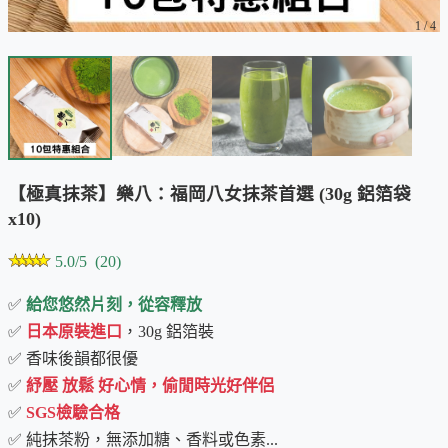
1
/
4
【極真抹茶】樂八：福岡八女抹茶首選 (30g 鋁箔袋
x10)
5.0/5 (20)
✅
給您悠然片刻，從容釋放
✅
日本原裝進口
，30g 鋁箔裝
✅ 香味後韻都很優
✅
紓壓 放鬆 好心情，偷閒時光好伴侶
✅
SGS檢驗合格
✅ 純抹茶粉，無添加糖、香料或色素...