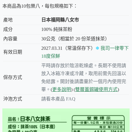
1% 頂級福岡八女抹茶粉
，以其獨特的焙香和醇厚口感，為您
本商品為10包樂八，每包規格如下：
打造一片寧靜的綠洲。
產地
日本福岡縣八女市
樂八，不僅是一杯抹茶，更是您忙碌生活中的小確幸：
成分
100% 純抹茶粉
🏆
內容量
30公克（相當於 20 份茶道抹茶）
2027.03.31（常溫保存下）
❄
我司一律零下
頂級之選，品味非凡
有效日期
18度保鮮
八女地區的茶，平均單價是日本最高的，品質珍貴。「樂
平時請存放於陰涼乾燥處。長期不使用請
八」更是我們測試過的所有八女抹茶中，表現最出色的一
放入冰箱冷凍或冷藏，取用前需先回溫以
保存方式
款！
免結露。開封後請盡量於一個月內使用完
畢。
(
更多說明
) (
雙層蓋錫罐使用方式
)
🍂
沖泡方式
請看本產品 FAQ
獨特焙香，味蕾盛宴
迷人的焙香，入口醇厚滑順，帶著淡淡的海苔香氣，餘韻回
甘，層次豐富，每一口都是味蕾的極致享受。