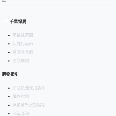
更多從容應援
千里悍馬
提神
在身心休憩後，溫柔地喚醒精神，重拾清爽活力。
幸福抹茶館
專注
於瑜珈、冥想或個人創作時，幫助進入心無旁騖的狀態。
保健用品館
放鬆
健康美食館
在忙碌一天後，徹底釋放累積的壓力與緊繃感。
網站地圖
健康
作為日常情緒保養，安撫焦慮，照顧心靈的健康。
購物指引
選擇樂八，享受悠然片刻
網站快速使用說明
購物說明
🌅
清晨：
一杯樂八，開啟美好的一天，讓您從容應對挑戰。
退換貨暨退款辦法
☀️
午後：
一杯樂八，舒緩疲憊，讓您在忙碌中保持清晰的思
訂單查詢