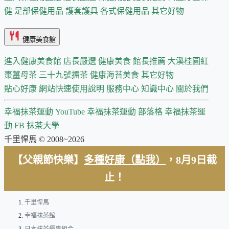
健
足部保健用品
護套護具
各式保健用品
其它好物
健康美食館
進入健康美食館
店長嚴選
健康美食 館長推薦
大溪桂圓紅
棗薑母茶
三十九號擂茶
健康海苔美食
其它好物
貼心好康
網站快速使用說明
服務中心
知識中心
關於我們
幸福抹茶運動 YouTube
幸福抹茶運動 部落格
幸福抹茶運
動 FB
抹茶大學
千里悍馬 © 2008~2026
【父親節快樂】
多種好康（點我）
，8月9日截
止！
千里悍馬
幸福抹茶館