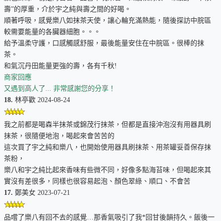
壽”的厚重，介於宇之純與壽之間的好喝。
順著呼吸，感覺樂八如抹茶天使，讓心輪充滿熱能，隨後探訪中脘區
較需要能量的各臟器細胞。。。
給予溫柔守護，口感觸感舒服，最後能量安住在中脘區。很棒的抹
茶。
和氣沉丹田能量更強的壽，各有千秋!
商家回應
又遇到高人了... 非常感謝您的分享！
18.
林亭歡 2024-08-24
我之前都是喝森半抹茶或錦茂行抹茶，但都是直接沖泡沒有用器具刷
抹茶，很隨便地泡，喝起來會苦苦的
這次買了宇之純和樂八，也開始使用器具刷抹茶、用茶罐妥善保存抹
茶粉，
樂八和宇之純比起來香味有些微不同，好像多點海苔味，但喝起來其
實沒有差很多，同樣也很容易起泡、顏色翠綠、順口、不會苦
17.
鄭美女 2023-07-21
品嚐了樂八有回不去的感覺…那香氣吸引了我*回甘後韻持久。飯後一