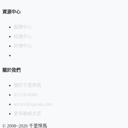
緒。
資源中心
🌙
夜晚：
一杯樂八，放鬆身心，享受寧靜的夜晚。
服務中心
知識中心
好禮中心
關於我們
關於千里悍馬
03-520-0060
service@xproda.com
深入了解：三大推薦理由
更多聯絡方式
理由 1. 頂級抹茶的栽種和製茶工藝
© 2008~2026 千里悍馬