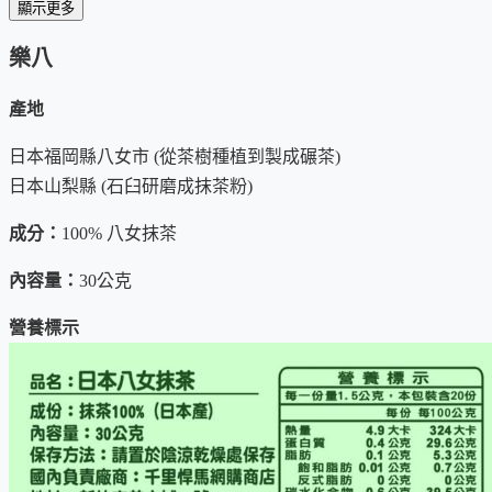
抹茶等級：
極真抹茶
顯示更多
「這支福岡八女抹茶
粉香醇厚，茶湯濃醇，不苦不澀，後韻回
樂八
氣
。
」--- 抹茶達人張博士強力推薦樂八
產地
富士香
：
富士香專頁
（多包有優惠）
日本福岡縣八女市 (從茶樹種植到製成碾茶)
抹茶等級：
極真抹茶
日本山梨縣 (石臼研磨成抹茶粉)
「這支靜岡抹茶的
茶粉和茶湯的香氣極佳
，剛入口時雖然帶著
成分：
100% 八女抹茶
妙，湧出清新的嫩葉香氣，後韻鮮甜
，令人驚喜而笑的尾韻。
內容量：
30公克
士香
營養標示
推薦對象
喜歡
純抹茶
的
甘醇
，喜歡
茶道
的
靜心
，但希望比傳統茶道
喜歡
抹茶
好滋味
，卻怕抹茶甜點吃多變胖的朋友
希望
提神和思緒清晰靈活
的朋友