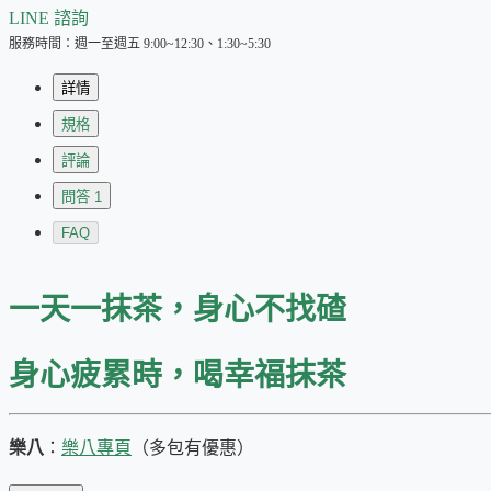
LINE 諮詢
服務時間：週一至週五 9:00~12:30、1:30~5:30
詳情
規格
評論
問答
1
FAQ
一天一抹茶，身心不找碴
身心疲累時，喝幸福抹茶
樂八
：
樂八專頁
（多包有優惠）