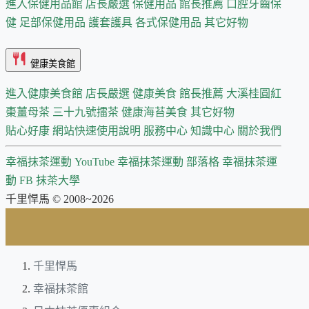
進入保健用品館
店長嚴選
保健用品 館長推薦
口腔牙齒保
健
足部保健用品
護套護具
各式保健用品
其它好物
健康美食館
進入健康美食館
店長嚴選
健康美食 館長推薦
大溪桂圓紅
棗薑母茶
三十九號擂茶
健康海苔美食
其它好物
貼心好康
網站快速使用說明
服務中心
知識中心
關於我們
幸福抹茶運動 YouTube
幸福抹茶運動 部落格
幸福抹茶運
動 FB
抹茶大學
千里悍馬 © 2008~2026
千里悍馬
幸福抹茶館