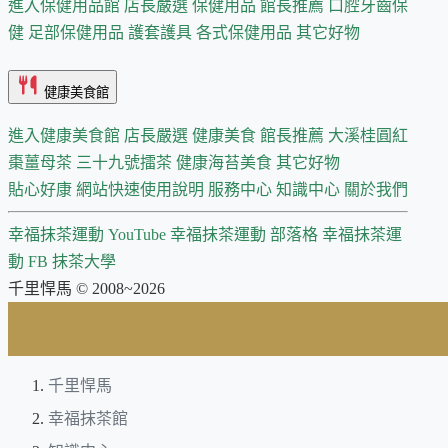
進入保健用品館
店長嚴選
保健用品 館長推薦
口腔牙齒保
健
足部保健用品
護套護具
各式保健用品
其它好物
健康美食館
進入健康美食館
店長嚴選
健康美食 館長推薦
大溪桂圓紅
棗薑母茶
三十九號擂茶
健康海苔美食
其它好物
貼心好康
網站快速使用說明
服務中心
知識中心
關於我們
幸福抹茶運動 YouTube
幸福抹茶運動 部落格
幸福抹茶運
動 FB
抹茶大學
千里悍馬 © 2008~2026
千里悍馬
幸福抹茶館