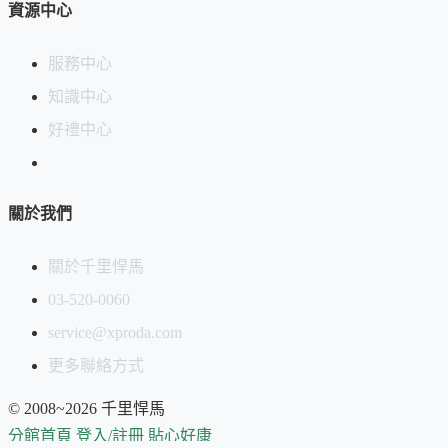
資源中心
服務中心
知識中心
好禮中心
關於我們
關於千里悍馬
03-520-0060
service@xproda.com
更多聯絡方式
© 2008~2026 千里悍馬
分館首頁
登入/註冊
貼心好康