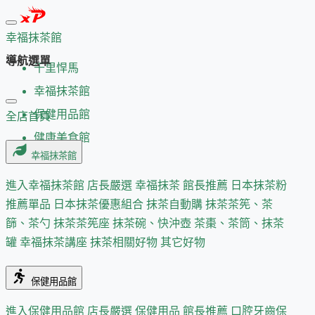
幸福抹茶館
導航選單
千里悍馬
幸福抹茶館
保健用品館
全店首頁
健康美食館
幸福抹茶館
進入幸福抹茶館
店長嚴選
幸福抹茶 館長推薦
日本抹茶粉
推薦單品
日本抹茶優惠組合
抹茶自動購
抹茶茶筅、茶
篩、茶勺
抹茶茶筅座
抹茶碗、快沖壺
茶棗、茶筒、抹茶
罐
幸福抹茶講座
抹茶相關好物
其它好物
保健用品館
進入保健用品館
店長嚴選
保健用品 館長推薦
口腔牙齒保