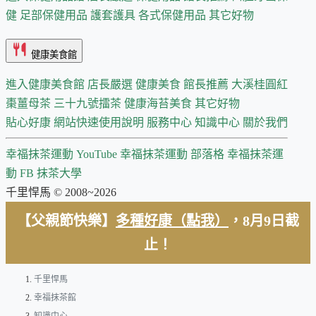
健
足部保健用品
護套護具
各式保健用品
其它好物
健康美食館
進入健康美食館
店長嚴選
健康美食 館長推薦
大溪桂圓紅
棗薑母茶
三十九號擂茶
健康海苔美食
其它好物
貼心好康
網站快速使用說明
服務中心
知識中心
關於我們
幸福抹茶運動 YouTube
幸福抹茶運動 部落格
幸福抹茶運
動 FB
抹茶大學
千里悍馬 © 2008~2026
【父親節快樂】
多種好康（點我）
，8月9日截
止！
千里悍馬
幸福抹茶館