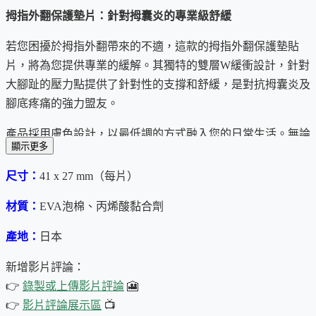
拇指外翻保護墊片：針對拇囊炎的專業級舒緩
若您困擾於拇指外翻帶來的不適，這款​​的拇指外翻保護墊貼
片，將為您提供專業的緩解。其獨特的雙層W緩衝設計，針對
大腳趾的壓力點提供了針對性的支撐和舒緩，是對抗拇囊炎及
腳底疼痛的強力盟友。
產品採用膚色設計，以最低調的方式融入您的日常生活。無論
顯示更多
是在家中放鬆，還是穿上鞋子外出，都能保持不引人注意的自
然外觀。
尺寸：
41 x 27 mm（每片）
我們的承諾是，即使是最敏感的肌膚，也能安心使用這些低過
材質：
EVA泡棉、丙烯酸黏合劑
敏性黏合劑的保護墊。它們經過精心製作和抗菌處理，由日本
產地：
日本
直接空運來台，每一片都是對您足部健康的細心守護。
新增影片評論：
選擇​​這款拇指外翻保護墊貼片，讓自己的每一步都更輕鬆，每
👉
錄製或上傳影片評論
🎦
一天都更自在。
👉
影片評論展示區
📺