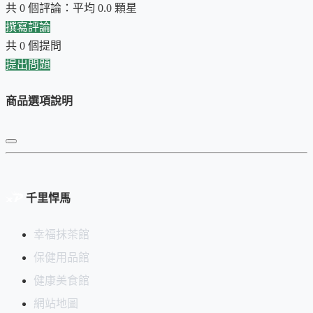
共 0 個評論：平均 0.0 顆星
首次上架日期：2023-11-10
撰寫評論
共 0 個提問
提出問題
商品選項說明
千里悍馬
幸福抹茶館
保健用品館
健康美食館
網站地圖