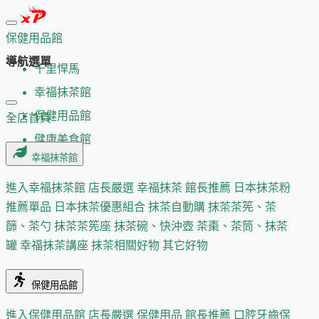
保健用品館
導航選單
千里悍馬
幸福抹茶館
保健用品館
全店首頁
健康美食館
幸福抹茶館
進入幸福抹茶館
店長嚴選
幸福抹茶 館長推薦
日本抹茶粉
推薦單品
日本抹茶優惠組合
抹茶自動購
抹茶茶筅、茶
篩、茶勺
抹茶茶筅座
抹茶碗、快沖壺
茶棗、茶筒、抹茶
罐
幸福抹茶講座
抹茶相關好物
其它好物
保健用品館
進入保健用品館
店長嚴選
保健用品 館長推薦
口腔牙齒保