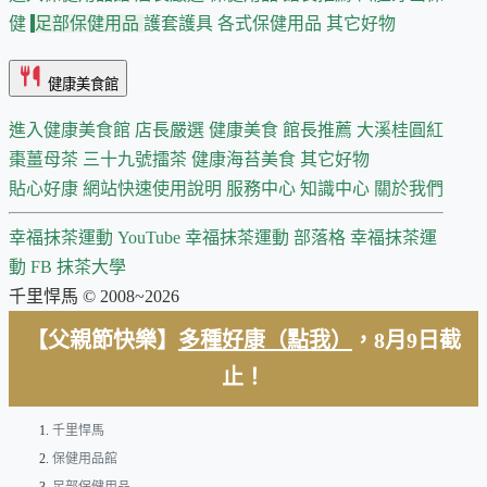
健
足部保健用品
護套護具
各式保健用品
其它好物
健康美食館
進入健康美食館
店長嚴選
健康美食 館長推薦
大溪桂圓紅
棗薑母茶
三十九號擂茶
健康海苔美食
其它好物
貼心好康
網站快速使用說明
服務中心
知識中心
關於我們
幸福抹茶運動 YouTube
幸福抹茶運動 部落格
幸福抹茶運
動 FB
抹茶大學
千里悍馬 © 2008~2026
【父親節快樂】
多種好康（點我）
，8月9日截
止！
千里悍馬
保健用品館