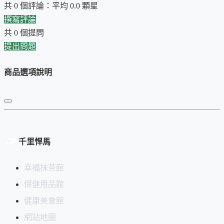
共 0 個評論：平均 0.0 顆星
撰寫評論
共 0 個提問
提出問題
商品選項說明
千里悍馬
幸福抹茶館
保健用品館
健康美食館
網站地圖