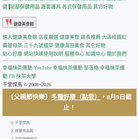
健
足部保健用品
護套護具
各式保健用品
其它好物
健康美食館
進入健康美食館
店長嚴選
健康美食 館長推薦
大溪桂圓紅
棗薑母茶
三十九號擂茶
健康海苔美食
其它好物
貼心好康
網站快速使用說明
服務中心
知識中心
關於我們
幸福抹茶運動 YouTube
幸福抹茶運動 部落格
幸福抹茶運
動 FB
抹茶大學
千里悍馬 © 2008~2026
【父親節快樂】
多種好康（點我）
，8月9日截
止！
千里悍馬
保健用品館