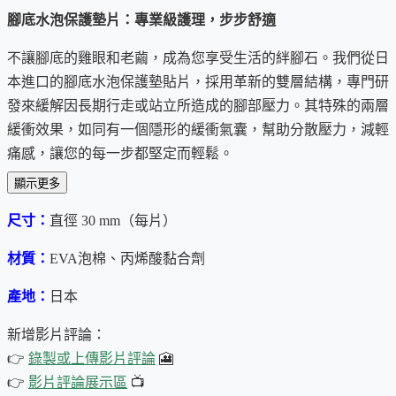
腳底水泡保護墊片：專業級護理，步步舒適
不讓腳底的雞眼和老繭，成為您享受生活的絆腳石。我們從日
本進口的腳底水泡保護墊貼片，採用革新的雙層結構，專門研
發來緩解因長期行走或站立所造成的腳部壓力。其特殊的兩層
緩衝效果，如同有一個隱形的緩衝氣囊，幫助分散壓力，減輕
痛感，讓您的每一步都堅定而輕鬆。
顯示更多
這些保護墊以其膚色的外觀而不易引人注目，讓您維持優雅的
風度。使用低過敏性黏合劑，即便是最細膩的肌膚也能舒適貼
尺寸：
直徑 30 mm（每片）
合，無需擔心刺激或不適。
材質：
EVA泡棉、丙烯酸黏合劑
日本製造的品質保證，加上對產品進行的抗菌處理，這不僅是
產地：
日本
對產品效能的追求，也是對您健康的守護。​​這款腳底水泡保護
墊貼片，為您的每一步路程，提供最貼心的呵護。
新增影片評論：
👉
錄製或上傳影片評論
🎦
👉
影片評論展示區
📺
首次上架日期：2023-11-10