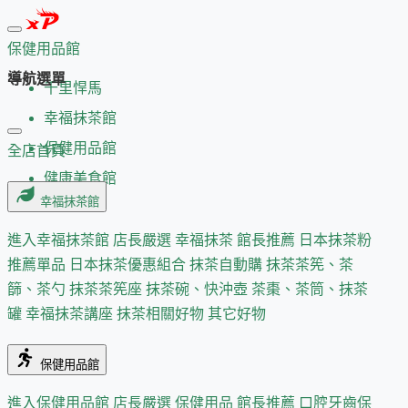
保健用品館
導航選單
千里悍馬
幸福抹茶館
保健用品館
全店首頁
健康美食館
幸福抹茶館
進入幸福抹茶館
店長嚴選
幸福抹茶 館長推薦
日本抹茶粉
推薦單品
日本抹茶優惠組合
抹茶自動購
抹茶茶筅、茶
篩、茶勺
抹茶茶筅座
抹茶碗、快沖壺
茶棗、茶筒、抹茶
罐
幸福抹茶講座
抹茶相關好物
其它好物
保健用品館
進入保健用品館
店長嚴選
保健用品 館長推薦
口腔牙齒保