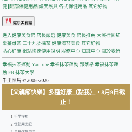
健
足部保健用品
護套護具
各式保健用品
其它好物
健康美食館
進入健康美食館
店長嚴選
健康美食 館長推薦
大溪桂圓紅
棗薑母茶
三十九號擂茶
健康海苔美食
其它好物
貼心好康
網站快速使用說明
服務中心
知識中心
關於我們
幸福抹茶運動 YouTube
幸福抹茶運動 部落格
幸福抹茶運
動 FB
抹茶大學
千里悍馬 © 2008~2026
【父親節快樂】
多種好康（點我）
，8月9日截
止！
千里悍馬
保健用品館