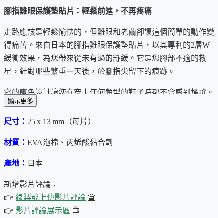
腳指雞眼保護墊貼片：輕鬆前進，不再疼痛
走路應該是輕鬆愉快的，但雞眼和老繭卻讓這個簡單的動作變
得痛苦。來自日本的腳指雞眼保護墊貼片，以其專利的2層W
緩衝效果，為您帶來從未有過的舒緩。它是您腳部不適的救
星，針對那些繁重一天後，於腳指尖留下的痕跡。
它的膚色設計讓您在穿上任何類型的鞋子時都不會感到尷尬。
顯示更多
而且，我們使用的低過敏性黏合劑適合所有膚質，即使是最敏
感的肌膚也能安心使用。
尺寸：
25 x 13 mm（每片）
我們的產品在日本製造，並且經過抗菌處理，進一步保護您的
材質：
EVA泡棉、丙烯酸黏合劑
腳部健康。選擇​​腳指雞眼保護墊貼片，讓您的每一步都充滿輕
產地：
日本
盈和自信。
新增影片評論：
👉
錄製或上傳影片評論
🎦
首次上架日期：2023-11-10
👉
影片評論展示區
📺