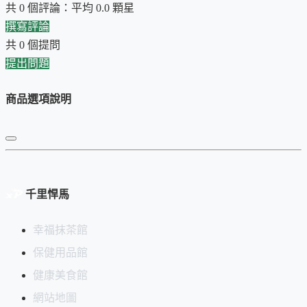
共 0 個評論：平均 0.0 顆星
撰寫評論
共 0 個提問
提出問題
商品選項說明
千里悍馬
幸福抹茶館
保健用品館
健康美食館
網站地圖