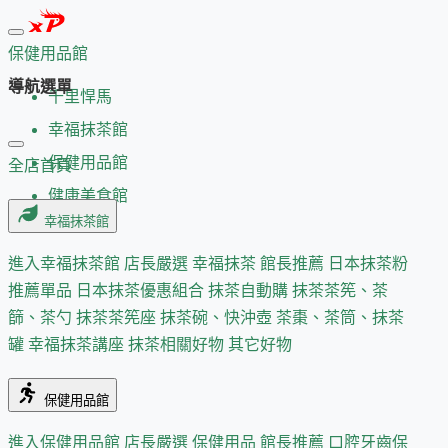
保健用品館
導航選單
千里悍馬
幸福抹茶館
保健用品館
全店首頁
健康美食館
幸福抹茶館
進入幸福抹茶館
店長嚴選
幸福抹茶 館長推薦
日本抹茶粉
推薦單品
日本抹茶優惠組合
抹茶自動購
抹茶茶筅、茶
篩、茶勺
抹茶茶筅座
抹茶碗、快沖壺
茶棗、茶筒、抹茶
罐
幸福抹茶講座
抹茶相關好物
其它好物
保健用品館
進入保健用品館
店長嚴選
保健用品 館長推薦
口腔牙齒保