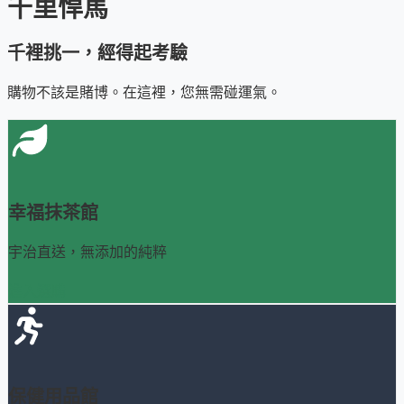
千里悍馬
千裡挑一，經得起考驗
購物不該是賭博。在這裡，您無需碰運氣。
幸福抹茶館
宇治直送，無添加的純粹
進入選購
保健用品館