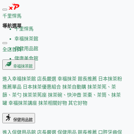
千里悍馬
導航選單
千里悍馬
幸福抹茶館
保健用品館
全店首頁
健康美食館
幸福抹茶館
進入幸福抹茶館
店長嚴選
幸福抹茶 館長推薦
日本抹茶粉
推薦單品
日本抹茶優惠組合
抹茶自動購
抹茶茶筅、茶
篩、茶勺
抹茶茶筅座
抹茶碗、快沖壺
茶棗、茶筒、抹茶
罐
幸福抹茶講座
抹茶相關好物
其它好物
保健用品館
進入保健用品館
店長嚴選
保健用品 館長推薦
口腔牙齒保