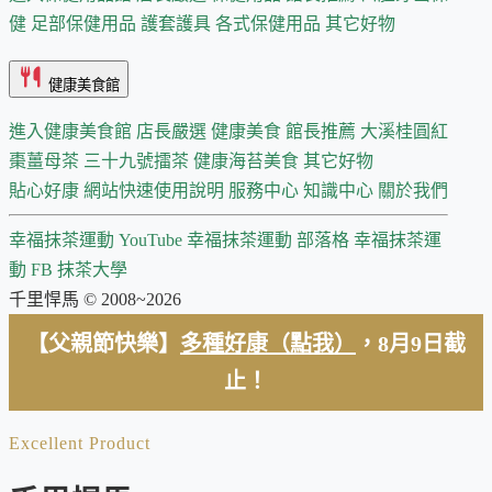
健
足部保健用品
護套護具
各式保健用品
其它好物
健康美食館
進入健康美食館
店長嚴選
健康美食 館長推薦
大溪桂圓紅
棗薑母茶
三十九號擂茶
健康海苔美食
其它好物
貼心好康
網站快速使用說明
服務中心
知識中心
關於我們
幸福抹茶運動 YouTube
幸福抹茶運動 部落格
幸福抹茶運
動 FB
抹茶大學
千里悍馬 © 2008~2026
【父親節快樂】
多種好康（點我）
，8月9日截
止！
Excellent Product