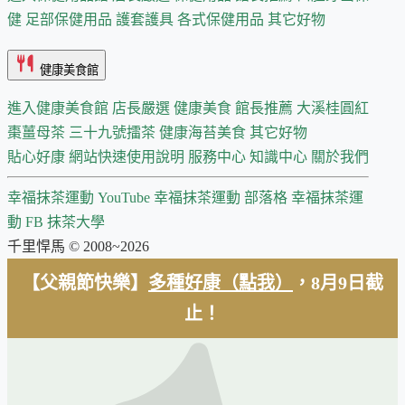
健
足部保健用品
護套護具
各式保健用品
其它好物
健康美食館
進入健康美食館
店長嚴選
健康美食 館長推薦
大溪桂圓紅
棗薑母茶
三十九號擂茶
健康海苔美食
其它好物
貼心好康
網站快速使用說明
服務中心
知識中心
關於我們
幸福抹茶運動 YouTube
幸福抹茶運動 部落格
幸福抹茶運
動 FB
抹茶大學
千里悍馬 © 2008~2026
【父親節快樂】
多種好康（點我）
，8月9日截
止！