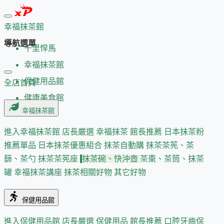
幸福抹茶館
導航選單
千里悍馬
幸福抹茶館
保健用品館
全店首頁
健康美食館
幸福抹茶館
進入幸福抹茶館
店長嚴選
幸福抹茶 館長推薦
日本抹茶粉
推薦單品
日本抹茶優惠組合
抹茶自動購
抹茶茶筅、茶
篩、茶勺
抹茶茶筅座
抹茶碗、快沖壺
茶棗、茶筒、抹茶
罐
幸福抹茶講座
抹茶相關好物
其它好物
保健用品館
進入保健用品館
店長嚴選
保健用品 館長推薦
口腔牙齒保