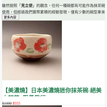
雖然按照「
見立使
」的觀念，任何一種碗都有可能作為抹茶碗
使用，但經過我們實際累積的經驗發現，僅有少數的碗型拿來
更多內容
點茶 (以茶筅刷勻抹茶) 才比較順手。
因此這邊特別精選了
適當形狀、大小並具有藝術美感
的抹茶
碗，特別適合初學者，因為刷泡抹茶時會更順手，待客或自己
享用抹茶時也更賞心悅目。
【美濃燒】日本美濃燒迷你抹茶碗-絕美
山茶花 (限量發行)
$1000
$555