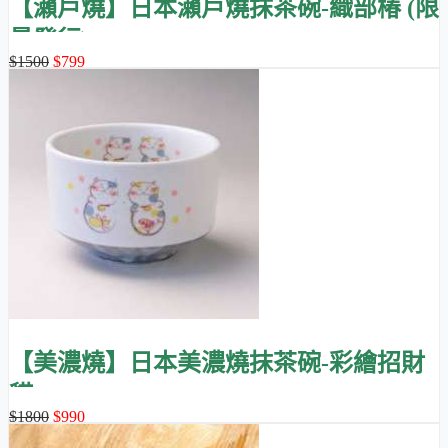
【瀨戶燒】日本瀨戶燒抹茶碗-織部椿 (限
量發行)
$1500
$799
【美濃燒】日本美濃燒抹茶碗-彩繪招財
貓
$1800
$990