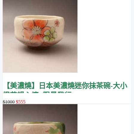
另外，為了日常方便使用，也提供
抹茶迷你搖搖杯
，渦旋底
座，這是
日本進口的專利商品
，做家常抹茶甜點、菜餚很好
用，有搭配的抹茶食譜。
【美濃燒】日本美濃燒迷你抹茶碗-大小
橙花暢心懷 (限量發行)
$1000
$555
我們也精心設計了
抹茶快沖瓶
，除了
講究適當的形狀、大小和
美感
，更
內建網篩
，能讓抹茶粉細緻分散，更容易沖泡出美味