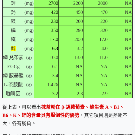
鉀
(mg)
2700
2200
2000
NA
鈣
(mg)
420
450
470
NA
鎂
(mg)
230
200
220
NA
磷
(mg)
350
290
320
NA
鐵
(mg)
17.0
20.0
17.0
NA
鋅
(mg)
6.3
3.2
4.0
NA
總 兒茶素
(g)
10.0
13.0
11.0
NA
EGCg
(g)
6.1
NA
NA
NA
總 胺基酸
(g)
3.4
NA
NA
NA
L-茶胺酸
(g)
1.426
NA
NA
NA
咖啡因
(g)
3.2
2.3
2.9
NA
從上表，可以看出
抹茶粉在 β-胡蘿蔔素、維生素 A、B1、
B6、K、鋅的含量具有壓倒性的優勢
，其它項目則是差距不
大，各有勝負。