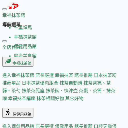
幸福抹茶館
導航選單
千里悍馬
幸福抹茶館
保健用品館
全店首頁
健康美食館
幸福抹茶館
進入幸福抹茶館
店長嚴選
幸福抹茶 館長推薦
日本抹茶粉
推薦單品
日本抹茶優惠組合
抹茶自動購
抹茶茶筅、茶
篩、茶勺
抹茶茶筅座
抹茶碗、快沖壺
茶棗、茶筒、抹茶
罐
幸福抹茶講座
抹茶相關好物
其它好物
保健用品館
進入保健用品館
店長嚴選
保健用品 館長推薦
口腔牙齒保