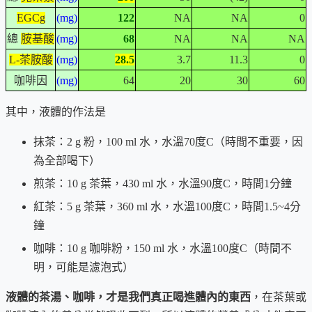
EGCg
(mg)
122
NA
NA
0
總
胺基酸
(mg)
68
NA
NA
NA
L-茶胺酸
(mg)
28.5
3.7
11.3
0
咖啡因
(mg)
64
20
30
60
其中，液體的作法是
抹茶：2 g 粉，100 ml 水，水溫70度C（時間不重要，因
為全部喝下）
煎茶：10 g 茶葉，430 ml 水，水溫90度C，時間1分鐘
紅茶：5 g 茶葉，360 ml 水，水溫100度C，時間1.5~4分
鐘
咖啡：10 g 咖啡粉，150 ml 水，水溫100度C（時間不
明，可能是濾泡式）
液體的茶湯、咖啡，才是我們真正喝進體內的東西
，在茶葉或