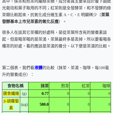
其中，抹茶和煎茶同屬綠茶類，成分差異主要來自於覆下園遮
光栽培和葉子取用的不同；紅茶則是全發酵茶，和不發酵的綠
茶類比較起來，抗氧化成分維生素 A、C、E 明顯稀少（
茶葉
發酵基本上市兒茶素的氧化反應
）。
很多人在談其它茶種的好處時，是從茶葉所含有的營養素談
起，但是喝茶喝的是茶湯，茶葉最終多是丟掉，所以要看喝各
種茶的好處，看的應該是茶湯的養分，以下便是茶湯的比較。
第二個表，我們看
液體
的比較（抹茶、茶湯、咖啡，
每100毫
升的營養成分
）：
食物名稱
抹茶
煎茶
紅茶
咖啡
膳食纖維
(g)
0.77
0
0
0
β-胡蘿蔔
(μg)
580.0
0
0
0
素