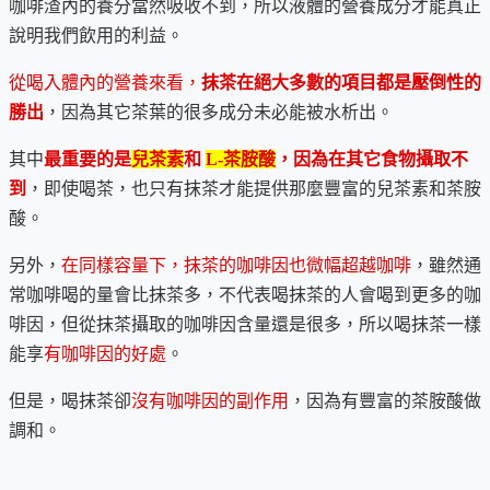
咖啡渣內的養分當然吸收不到，所以液體的營養成分才能真正
說明我們飲用的利益。
從喝入體內的營養來看，
抹茶在絕大多數的項目都是壓倒性的
勝出
，因為其它茶葉的很多成分未必能被水析出。
其中
最重要的是
兒茶素
和
L-茶胺酸
，因為在其它食物攝取不
到
，即使喝茶，也只有抹茶才能提供那麼豐富的兒茶素和茶胺
酸。
另外，
在同樣容量下，抹茶的咖啡因也微幅超越咖啡
，雖然通
常咖啡喝的量會比抹茶多，不代表喝抹茶的人會喝到更多的咖
啡因，但從抹茶攝取的咖啡因含量還是很多，所以喝抹茶一樣
能享
有咖啡因的好處
。
但是，喝抹茶卻
沒有咖啡因的副作用
，因為有豐富的茶胺酸做
調和。