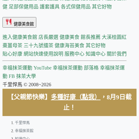
健
足部保健用品
護套護具
各式保健用品
其它好物
健康美食館
進入健康美食館
店長嚴選
健康美食 館長推薦
大溪桂圓紅
棗薑母茶
三十九號擂茶
健康海苔美食
其它好物
貼心好康
網站快速使用說明
服務中心
知識中心
關於我們
幸福抹茶運動 YouTube
幸福抹茶運動 部落格
幸福抹茶運
動 FB
抹茶大學
千里悍馬 © 2008~2026
【父親節快樂】
多種好康（點我）
，8月9日截
止！
千里悍馬
幸福抹茶館