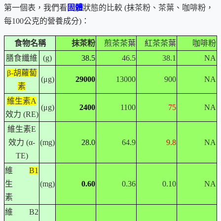
第一個表，我們看
固體
狀態的比較 (抹茶粉、茶葉、咖啡粉，
每100公克的營養成分)：
食物名稱
抹茶粉
煎茶茶葉
紅茶茶葉
咖啡粉
膳食纖維
(g)
38.5
46.5
38.1
NA
β-胡蘿蔔
(μg)
29000
13000
900
NA
素
維生素A
(μg)
2400
1100
75
NA
效力
(RE)
維生素E
效力
(α-
(mg)
28.0
64.9
9.8
NA
TE)
維
B1
生
(mg)
0.60
0.36
0.10
NA
素
維
B2