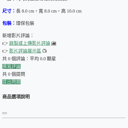
尺寸：
長 8.0 cm，寬 8.0 cm，高 10.0 cm
包裝：
環保包裝
新增影片評論：
👉
錄製或上傳影片評論
🎦
👉
影片評論展示區
📺
共 0 個評論：平均 0.0 顆星
撰寫評論
（為了泡茶時方便使用，建議先使用
茶篩
過篩，如沒想過篩，
共 0 個提問
就不如連鋁箔袋一起放入，保鮮更好）。
提出問題
本茶筒-月兔紅2，除了日本漆器的特質外，最棒的是，
它的上
商品選項說明
蓋內嵌了氣密性很好的內蓋
，使用上非常方便。
唯一要注意的是，開啟時動作不要太大，以免突然打破局部真
空吹出抹茶粉。