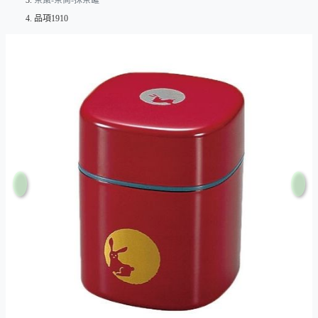
茶棗-茶筒-抹茶罐
品項1910