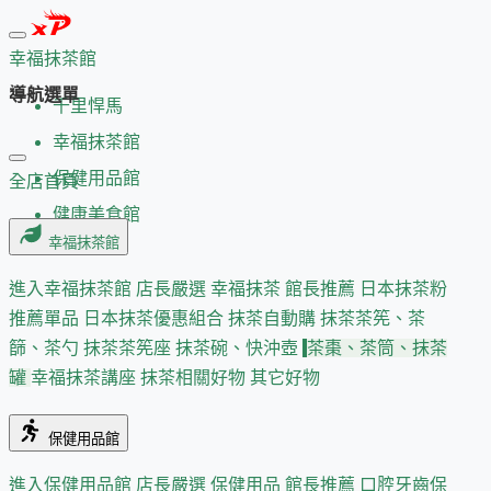
幸福抹茶館
導航選單
千里悍馬
幸福抹茶館
保健用品館
全店首頁
健康美食館
幸福抹茶館
進入幸福抹茶館
店長嚴選
幸福抹茶 館長推薦
日本抹茶粉
推薦單品
日本抹茶優惠組合
抹茶自動購
抹茶茶筅、茶
篩、茶勺
抹茶茶筅座
抹茶碗、快沖壺
茶棗、茶筒、抹茶
罐
幸福抹茶講座
抹茶相關好物
其它好物
保健用品館
進入保健用品館
店長嚴選
保健用品 館長推薦
口腔牙齒保