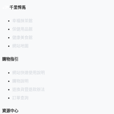
以漆器做茶筒的好處是
容易清潔
，不像金屬罐有接縫、溝槽，
千里悍馬
容易藏汙納垢。而且漆器越是使用，漆皮就越有沈穩的氣味。
幸福抹茶館
石川山中漆器的特色是，採用「加飾挽」技法（用於製作裝飾
圖案的傳統雕刻技術），產生
非常細緻的凹槽或嵌體
。
保健用品館
健康美食館
山中漆器的另一個特色是
燙金浮雕
漆器（高蒔絵），漆料部分
（蒔絵）浮凸。
網站地圖
本產品是手繪產品， 因此可能會有一些不均勻的塗層和輕微
購物指引
的劃痕。
網站快速使用說明
使用漆器前，請務必參考「
漆器的使用與保養
」。
購物說明
退換貨暨退款辦法
首次上架日期：2022-04-29
訂單查詢
資源中心