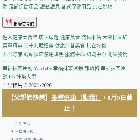
健
足部保健用品
護套護具
各式保健用品
其它好物
健康美食館
進入健康美食館
店長嚴選
健康美食 館長推薦
大溪桂圓紅
棗薑母茶
三十九號擂茶
健康海苔美食
其它好物
貼心好康
網站快速使用說明
服務中心
知識中心
關於我們
幸福抹茶運動 YouTube
幸福抹茶運動 部落格
幸福抹茶運
動 FB
抹茶大學
千里悍馬 © 2008~2026
【父親節快樂】
多種好康（點我）
，8月9日截
止！
千里悍馬
幸福抹茶館