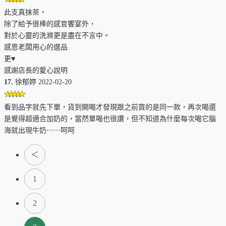
此支真抹茶，
除了給予很棒的感官饗宴外，
對於心靈的洗滌更是盡在不言中。
感恩老闆用心的選品
更♥
感謝店長的愛心說明
17.
徐郁婷 2022-02-20
看到品字就先下單，貨到開喝才發現跟之前買的是同一款，再次喝還
是覺得超適合加奶的，當然單喝也很讚，但不知道為什麼每次喝它腦
海就出現牛奶⋯⋯呵呵
＜
1
2