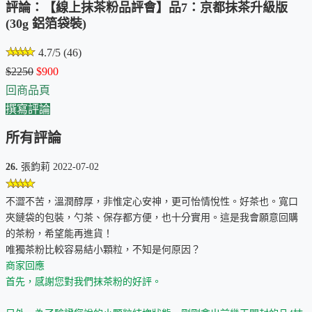
評論：【線上抹茶粉品評會】品7：京都抹茶升級版
(30g 鋁箔袋裝)
4.7/5 (46)
$2250
$900
回商品頁
撰寫評論
所有評論
26.
張鈞莉 2022-07-02
不澀不苦，溫潤醇厚，非惟定心安神，更可怡情悅性。好茶也。寬口
夾鏈袋的包裝，勺茶、保存都方便，也十分實用。這是我會願意回購
的茶粉，希望能再進貨！
唯獨茶粉比較容易結小顆粒，不知是何原因？
商家回應
首先，感謝您對我們抹茶粉的好評。