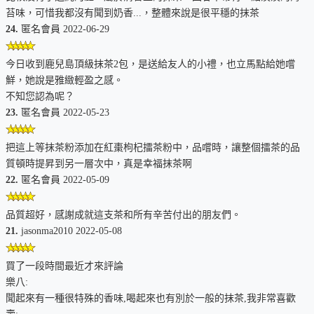
苔味，可惜我都沒有聞到奶香...，整體來說是很平穩的抹茶
24.
匿名會員 2022-06-29
今日收到鹿兒島頂級抹茶2包，是送給友人的小禮，也立馬點給她嚐
鮮，她說是雅緻輕盈之感。
不知您認為呢？
23.
匿名會員 2022-05-23
把這上等抹茶粉添加在紅棗枸杞擂茶粉中，品嚐時，讓整個擂茶的品
質頓時提昇到另一層次中，真是幸福抹茶啊
22.
匿名會員 2022-05-09
品質超好，感謝成就這支茶和所有辛苦付出的朋友們。
21.
jasonma2010 2022-05-08
買了一段時間最近才來評論
樂八:
聞起來有一種很特殊的香味,喝起來也有別於一般的抹茶,我非常喜歡