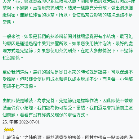
另外，為了驗證您說的小顆粒結塊狀態，剛剛拿出前幾天開封的品4抹
茶粉，不過篩，直接用茶筅刷茶，結果一樣能充分分散，做出泡沫細
緻綿密，無顆粒殘留的抹茶。所以，會使點茶受影響的結塊應該不是
常態。
一般來說，如果是我們的抹茶粉新開封就讓您覺得有小結塊，最可能
的原因是運送過程中受到擠壓所致。如果您使用快沖泡法，最好的處
理方式是先過篩；如果您使用茶筅刷茶，在絕大多數情況下，不過篩
也沒關係。
至於我們這端，最好的辦法是從日本來的時候就是罐裝，可以保護不
受擠壓，但那樣會使材料成本和運送成本增加不少，而且每一小包都
用罐子也不環保。
由於即使是罐裝，為求完善，先過篩仍是標準作法，因此即使不做罐
裝而偶有小結塊，我們認為仍可接受。當然，我們還是會持續關注這
個問題，看看有沒有經濟又環保的處理方式。
25.
李芸 2022-07-01
比較沒有宇之純的澀，屬於清香型的抹茶，回甘中帶有一點淡淡的海