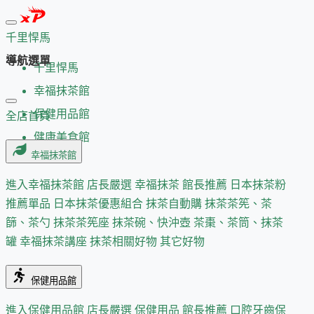
千里悍馬
導航選單
千里悍馬
幸福抹茶館
保健用品館
全店首頁
健康美食館
幸福抹茶館
進入幸福抹茶館
店長嚴選
幸福抹茶 館長推薦
日本抹茶粉
推薦單品
日本抹茶優惠組合
抹茶自動購
抹茶茶筅、茶
篩、茶勺
抹茶茶筅座
抹茶碗、快沖壺
茶棗、茶筒、抹茶
罐
幸福抹茶講座
抹茶相關好物
其它好物
保健用品館
進入保健用品館
店長嚴選
保健用品 館長推薦
口腔牙齒保