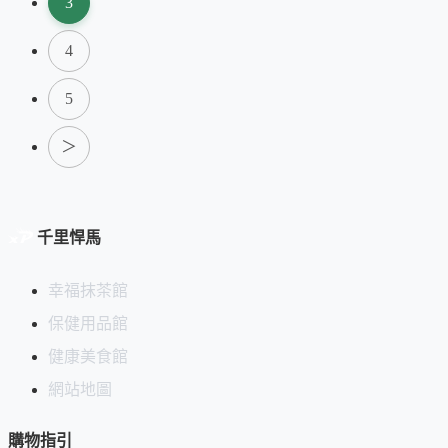
3
4
5
＞
千里悍馬
幸福抹茶館
保健用品館
健康美食館
網站地圖
購物指引