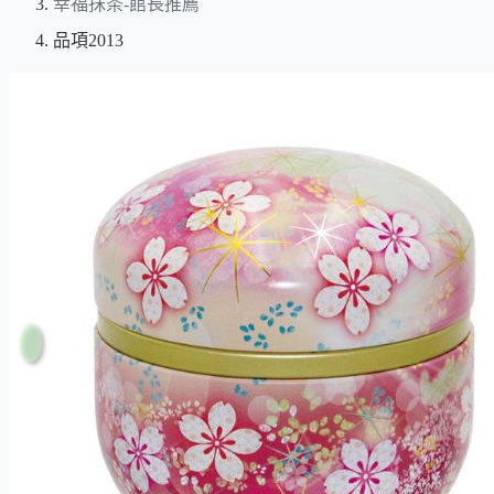
幸福抹茶-館長推薦
品項2013