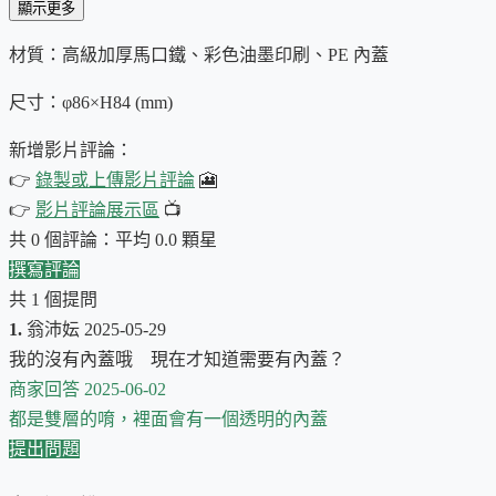
顯示更多
罐身彷彿罩上
奇幻玻璃
，
晶瑩剔透
，
折射出夢幻般的光彩
…
✨
不釋手…
材質：高級加厚馬口鐵、彩色油墨印刷、PE 內蓋
更令人驚嘆的是…
尺寸：φ86×H84 (mm)
手繪和風圖案
，
細膩的花瓣
... 每一筆都
充滿了春天的氣息
新增影片評論：
油墨印刷
，
色彩鮮豔持久
，幾乎
永不褪色
，
讓這份春意
👉
錄製或上傳影片評論
🎦
👉
影片評論展示區
📺
雙層蓋設計，PE內蓋，氣密性佳
：完美保存
抹茶的
最佳
共 0 個評論：平均 0.0 顆星
小巧細緻，方便攜帶
：
隨時隨地享受春天的味道
。 🍵
撰寫評論
還在等什麼？
🎁
把這份春之花舞送給自己，或送給心愛的她，
共 1 個提問
1.
翁沛妘 2025-05-29
P.S.
這款抹茶罐
美得令人窒息
，
絕對是送禮的最佳選擇
！
🎁
無
我的沒有內蓋哦 現在才知道需要有內蓋？
物，都能讓收禮人感受到你的用心
。
💖
商家回答
2025-06-02
都是雙層的唷，裡面會有一個透明的內蓋
提出問題
首次上架日期：2024-10-09