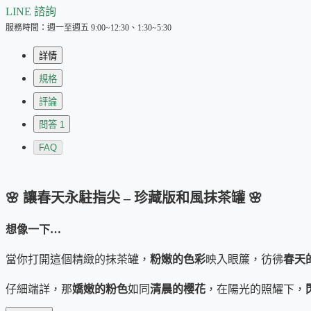
LINE 諮詢
服務時間：週一至週五 9:00~12:30、1:30~5:30
詳情
規格
評論
問答
1
FAQ
🌸 讓春天永駐指尖 – 珍藏版和風抹茶罐 🌸
想像一下…
當你打開這個精緻的抹茶罐，
粉嫩的色彩
映入眼簾，彷彿
春天
仔細端詳，那
嬌嫩的粉色
如同
清晨的櫻花
，在陽光的照耀下，