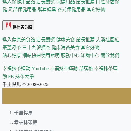
進入保健用品館
店長嚴選
保健用品 館長推薦
口腔牙齒保
健
足部保健用品
護套護具
各式保健用品
其它好物
健康美食館
進入健康美食館
店長嚴選
健康美食 館長推薦
大溪桂圓紅
棗薑母茶
三十九號擂茶
健康海苔美食
其它好物
貼心好康
網站快速使用說明
服務中心
知識中心
關於我們
幸福抹茶運動 YouTube
幸福抹茶運動 部落格
幸福抹茶運
動 FB
抹茶大學
千里悍馬 © 2008~2026
千里悍馬
幸福抹茶館