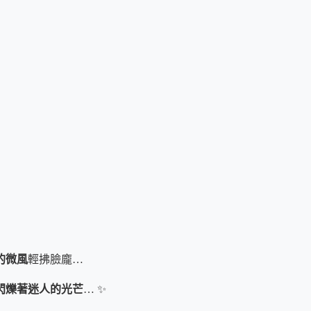
的微風
輕拂臉龐…
閃爍著迷人的光芒
… ✨