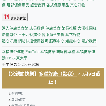
健
足部保健用品
護套護具
各式保健用品
其它好物
健康美食館
進入健康美食館
店長嚴選
健康美食 館長推薦
大溪桂圓紅
棗薑母茶
三十九號擂茶
健康海苔美食
其它好物
貼心好康
網站快速使用說明
服務中心
知識中心
關於我們
幸福抹茶運動 YouTube
幸福抹茶運動 部落格
幸福抹茶運
動 FB
抹茶大學
千里悍馬 © 2008~2026
【父親節快樂】
多種好康（點我）
，8月9日截
止！
千里悍馬
幸福抹茶館