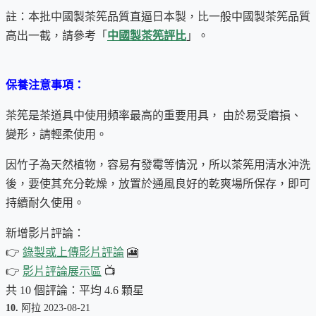
註：本批中國製茶筅品質直逼日本製，比一般中國製茶筅品質
高出一截，請參考「
中國製茶筅評比
」。
茶筅分枝數的影響：
保養注意事項：
分枝數越多，泡沫可以打的越細緻
茶筅是茶道具中使用頻率最高的重要用具， 由於易受磨損、
但分枝數多，有可能比較不耐用，或竹子根部較粗不好
變形，請輕柔使用。
使用
因竹子為天然植物，容易有發霉等情況，所以茶筅用清水沖洗
本產品高級百本立茶筅特色如下：
後，要使其充分乾燥，放置於通風良好的乾爽場所保存，即可
薄茶用
持續耐久使用。
尺寸：約12 cm 長
新增影片評論：
內外各大約有100根細枝
👉
錄製或上傳影片評論
🎦
能產生細緻泡沫，耐用度也高
👉
影片評論展示區
📺
共 10 個評論：平均 4.6 顆星
產地
：
中國
10.
阿拉 2023-08-21