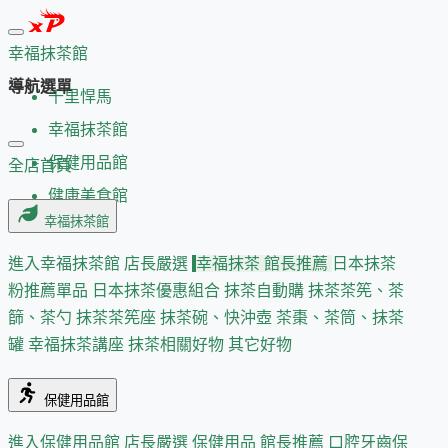
幸福抹茶館
導航選單
千里悍馬
幸福抹茶館
保健用品館
全店首頁
健康美食館
幸福抹茶館
進入幸福抹茶館
店長嚴選
幸福抹茶 館長推薦
日本抹茶
粉推薦單品
日本抹茶優惠組合
抹茶自動購
抹茶茶筅、茶
篩、茶勺
抹茶茶筅座
抹茶碗、快沖壺
茶棗、茶筒、抹茶
罐
幸福抹茶講座
抹茶相關好物
其它好物
保健用品館
進入保健用品館
店長嚴選
保健用品 館長推薦
口腔牙齒保