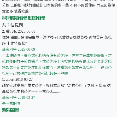
分穗 上的細毛狀竹纖維比日本製的多一些 不過不影響使用 而且因為便
宜很多 值得推薦
查看所有評論
撰寫評論
共 2 個提問
2.
翁沛妘 2025-06-08
你好 請問.. 使用完畢並且沖洗後 可否放烘碗機烘乾後 再放置在 茶筅
座 上維持形狀?
商家回答
2025-06-09
不太建議喔，畢竟烘乾的過程沒有茶筅座，更容易造成萎縮變形，烘
乾過後的竹子較為錯若，放茶筅座上面撐開的過程會比較容易斷裂唷
詳細茶筅座的介紹請看
抹茶茶筅座
目錄。
您如果一定要烘乾才能比較放心，建議您不如放在茶筅座上，連同茶
筅座一起放進烘碗機烘乾還比較好一些喔
1.
albert 2018-03-27
首次上架日期：2016-04-26
請問這款高級百本立茶筅，與日本京都宇治抹茶粉 宇之純 + 增壽 送
高級茶筅中的茶筅一不一樣?3Q..........
商家回答
2018-03-27
是一樣的喔!
提出問題