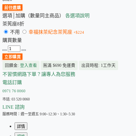
前往選購
選項│加購（數量同主商品）
各選項說明
茶筅座8折
不用
幸福抹茶紀念茶筅座
+$224
購買數量
立即購買
回饋金:
登入查看
🈚
滿 $690 免運費
出貨時程: 1工作天
不習慣網路下單？讓專人為您服務
電話訂購
0971 76 0060
市話: 03 520 0060
LINE 諮詢
服務時間：週一至週五 9:00~12:30、1:30~5:30
詳情