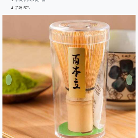
幸福抹茶-館長推薦
品項1578