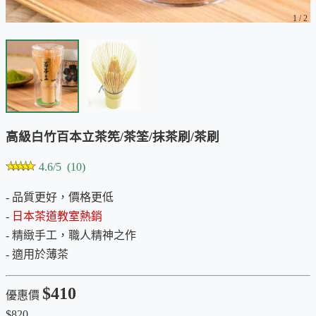
1
/
2
高級白竹百本立茶筅/茶筌/抹茶刷/茶刷
4.6/5 (10)
- 品質更好，價格更低
-
日本茶道教室熱銷
- 精緻手工，職人精神之作
- 適用於薄茶
$410
優惠價
$820