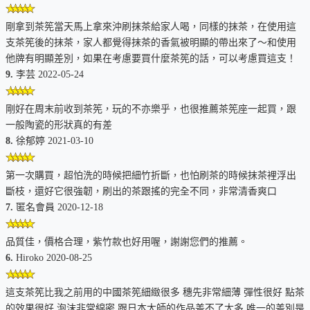
註：本批中國製茶筅品質直逼日本製，比一般中國製茶筅品質
剛拿到茶筅當天馬上拿來沖刷抹茶給家人喝，同樣的抹茶，在使用這
高出一截，請參考「
中國製茶筅評比
」。
支茶筅後的抹茶，家人都覺得抹茶的香氣被明顯的帶出來了～和使用
他牌有明顯差別，如果在考慮要買什麼茶筅的話，可以考慮買這支！
9.
李芸 2022-05-24
保養注意事項：
剛好在周末前收到茶筅，玩的不亦樂乎，也很推薦茶筅座一起買，跟
茶筅是茶道具中使用頻率最高的重要用具， 由於易受磨損、
一般陶瓷的形狀真的有差
變形，請輕柔使用。
8.
徐郁婷 2021-03-10
因竹子為天然植物，容易有發霉等情況，所以茶筅用清水沖洗
第一次購買，超怕洗的時候把細竹折斷，也怕刷茶的時候抹茶裡浮出
後，要使其充分乾燥，放置於通風良好的乾爽場所保存，即可
斷枝，還好它很強韌，刷出的茶跟搖的完全不同，非常清香爽口
持續耐久使用。
7.
匿名會員 2020-12-18
特價加購說明：
品質佳，價格合理，紫竹款也好用喔，謝謝您們的推薦。
茶筅座
：茶筅座可用來保持茶筅的狀況良好，沒使用茶筅座的
6.
Hiroko 2020-08-25
茶筅很快會「原形畢露」，見下圖。
這支茶筅比我之前用的中國茶筅細緻很多 穗先非常細薄 彈性很好 點茶
的效果很好 泡沫非常綿密 跟日本大師的作品差不了太多 唯一的差別是