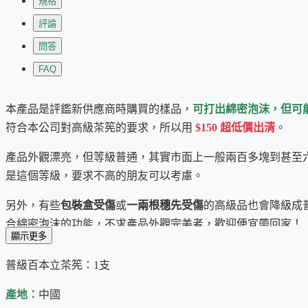
規格
評論
問答
FAQ
本產品是評鑑新供應商時購買的樣品，
可打出綿密泡沫，但可
符合本公司對高級茶筅的要求，所以用
$150 超低價出清
。
產品外觀漂亮，但等級普通，其實市面上一般兩百多塊到甚至
是這個等級，要求不高的朋友可以考慮。
另外，有些
包裝盒受傷
或
一兩根穗先受傷
的高級品也會降級成
合綿密泡沫的功能，不求產品外觀完美者，歡迎便宜帶回家！
顯示更多
本品為特殊商品，
除非嚴重偏離以上描述，恕不接受退換貨。
普級百本立茶筅：1支
產地：
中國
茶筅 (ㄒㄧㄢˇ) 又稱茶筌，俗稱抹茶刷
，它是抹茶茶具中最重要