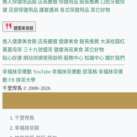
進入保健用品館
店長嚴選
保健用品 館長推薦
口腔牙齒保
健
足部保健用品
護套護具
各式保健用品
其它好物
健康美食館
進入健康美食館
店長嚴選
健康美食 館長推薦
大溪桂圓紅
棗薑母茶
三十九號擂茶
健康海苔美食
其它好物
貼心好康
網站快速使用說明
服務中心
知識中心
關於我們
幸福抹茶運動 YouTube
幸福抹茶運動 部落格
幸福抹茶運
動 FB
抹茶大學
千里悍馬 © 2008~2026
千里悍馬
幸福抹茶館