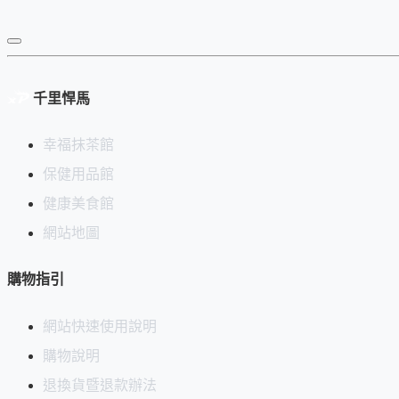
茶筅分枝數的影響：
分枝數越多，泡沫可以打的越細緻
但分枝數多，有可能比較不耐用，或竹子根部較粗不好使
千里悍馬
本產品一般級百本立茶筅特色如下：
幸福抹茶館
薄茶用
保健用品館
尺寸：約12 cm 長
健康美食館
內外各大約有86根細枝
網站地圖
泡沫細緻度佳，耐用度很高
購物指引
產地：
中國
保養注意事項：
網站快速使用說明
購物說明
茶筅是茶道具中使用頻率最高的重要用具。 由於易受磨損、變
退換貨暨退款辦法