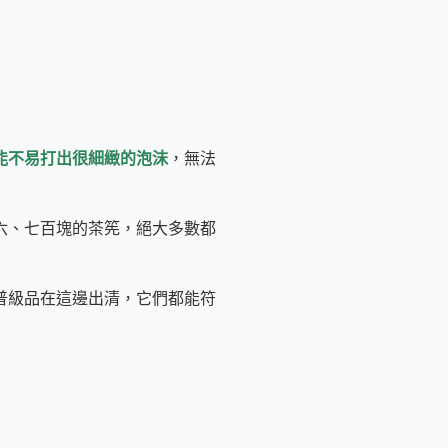
能不易打出很細緻的泡沫
，無法
六、七百塊的茶筅，絕大多數都
普級品在這邊出清，它們都能符
的一項，其它的抹茶茶具或者