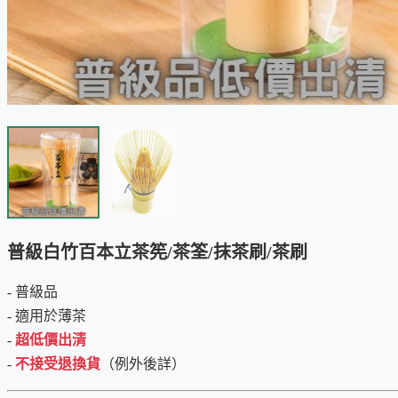
普級白竹百本立茶筅/茶筌/抹茶刷/茶刷
- 普級品
- 適用於薄茶
-
超低價出清
-
不接受退換貨
（例外後詳）