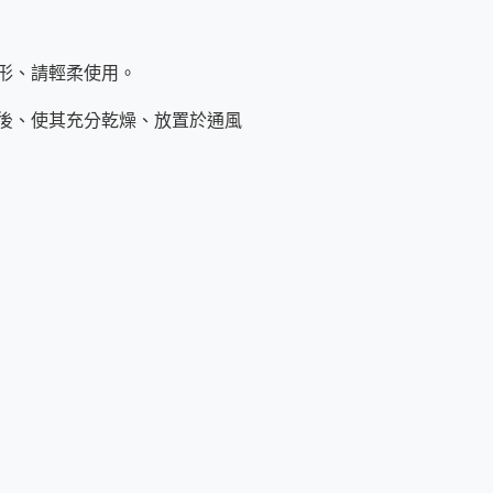
用其他替代方案來達到同等的功
形、請輕柔使用。
後、使其充分乾燥、放置於通風