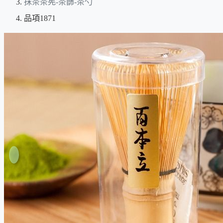
抹茶茶筅-茶篩-茶勺
品項1871