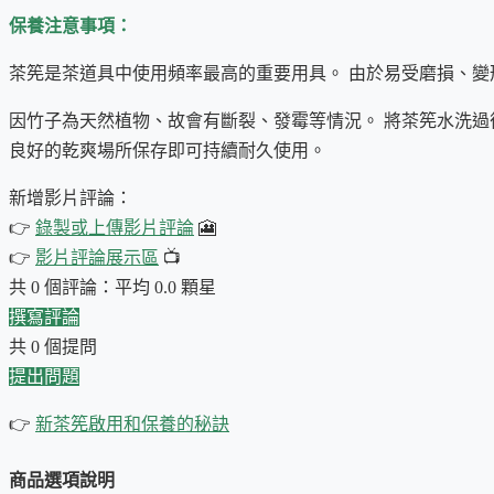
必要性不是那麼高，或許可借用其它替代物品，
唯獨茶筅很難
保養注意事項：
能
(使抹茶的風味充分散發)。
茶筅是茶道具中使用頻率最高的重要用具。 由於易受磨損、變
因竹子為天然植物、故會有斷裂、發霉等情況。 將茶筅水洗過
良好的乾爽場所保存即可持續耐久使用。
新增影片評論：
👉
錄製或上傳影片評論
🎦
👉
影片評論展示區
📺
共 0 個評論：平均 0.0 顆星
撰寫評論
共 0 個提問
提出問題
👉
新茶筅啟用和保養的秘訣
商品選項說明