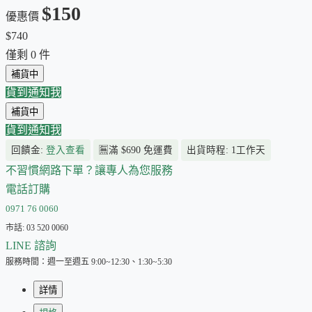
$150
優惠價
$740
僅剩
0
件
補貨中
貨到通知我
補貨中
貨到通知我
回饋金:
登入查看
🈚
滿 $690 免運費
出貨時程: 1工作天
不習慣網路下單？讓專人為您服務
電話訂購
0971 76 0060
市話: 03 520 0060
LINE 諮詢
服務時間：週一至週五 9:00~12:30、1:30~5:30
詳情