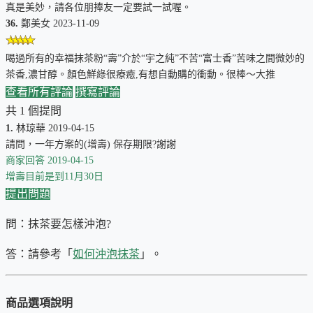
真是美妙，請各位朋捧友一定要試一試喔。
一口都是身心靈的 SPA，讓您感受前所未有的放鬆和愉悅。
36.
鄭美女 2023-11-09
🔋
喝過所有的幸福抹茶粉“壽”介於“宇之純”不苦“富士香”苦味之間微妙的
茶香,濃甘醇。顏色鮮綠很療癒,有想自動購的衝動。很棒～大推
健康活力，平衡之道
查看所有評論
撰寫評論
天然茶氨酸和咖啡因的黃金比例，讓您精力充沛一整天，同
共 1 個提問
時告別咖啡因的副作用，享受健康與活力的完美平衡。
1.
林琼華 2019-04-15
請問，一年方案的(增壽) 保存期限?謝謝
商家回答
2019-04-15
增壽目前是到11月30日
風味雷達圖
（
說明
）
提出問題
問：抹茶要怎樣沖泡?
答：請參考「
如何沖泡抹茶
」。
商品選項說明