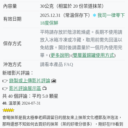
內容量
30公克（相當於 20 份茶道抹茶）
2025.12.31（常溫保存下）
❄
我司一律零下
有效日期
18度保鮮
壽：自在養生，從容生活
平時請存放於陰涼乾燥處。長期不使用請
放入冰箱冷凍或冷藏，取用前需先回溫以
保存方式
健康，是從容生活的基石。壽，以天然純淨的滋養，為您築起
免結露。開封後請盡量於一個月內使用完
健康的堡壘，讓您由內而外煥發光彩，自在享受從容人生。
畢。
(
更多說明
) (
雙層蓋錫罐使用方式
)
沖泡方式
請看本產品 FAQ
以健康，成就從容：
新增影片評論：
您是否渴望一種由內而外的健康，讓身心都能保持平衡？壽，嚴選 Top
👉
錄製或上傳影片評論
🎦
1% 頂級京都抹茶粉，來自 JAS 認證的純淨茶園，堅持無農藥化肥栽
👉
影片評論展示區
📺
培，完整保留茶葉的天然精華，為您帶來純粹的健康滋養。
共 40 個評論：平均 5.0 顆星
40.
溫翠美 2024-07-31
壽，不僅是一杯抹茶，更是您養生路上的良伴：
🌿
會喝抹茶是我太極拳老師請留日的朋友來上抹茶文化禮節及沖泡法，
那時還想不知如何去買好的抹茶（茶的好壞分很多），剛好在FB看到