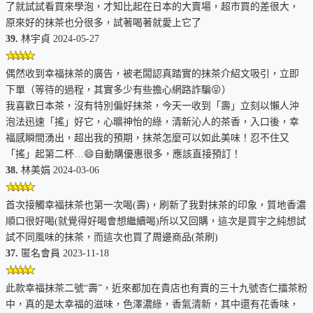
純淨滋養，源自天然
了就試試看買來學泡，才知比起在日本的大賣場，超市買的差很大，
原來好的抹茶也分很多，試著喝著就愛上它了
來自 JAS 認證的純淨茶園，肥沃的火山灰土孕育出頂級抹
39.
林宇貞 2024-05-27
茶，無農藥化肥栽培，確保每一口都是純淨的健康精華。
偶然收到幸福抹茶的廣告，被老闆認真踏實的抹茶介紹文吸引，立即
✨
下單（等待的過程，其實多少有些擔心網路詐騙😝）
我喜歡日本茶，沒有特別偏好抹茶，今天一收到「壽」立刻以懶人沖
抗氧化力，守護青春
泡法迅速「搖」好它，心曠神怡的綠，清新沁人的茶香，入口後，幸
福感瞬間湧出，超出我的預期，抹茶怎麼可以如此美味！忍不住又
富含兒茶素、維生素 A、C、E、葉酸和黃酮素等強效抗氧化
「搖」起第二杯…😄自動購優惠很多，應該直接預訂！
38.
林美娟 2024-03-06
劑
，其抗氧化力是花椰菜的
51
倍、阿拉比咖啡的
57
倍。
能
清除有害自由基
，有助於保持健康和養顏美容，讓你由內而
首次接觸幸福抹茶也第一次喝(壽)，刷新了我對抹茶的印象，質地香濃
外散發出青春健康光彩。
順口很好喝(就覺得好喝會想繼續喝)所以又回購，這次是買宇之純想試
試不同風味的抹茶，而這次也買了周邊商品(茶刷)
😌
37.
匿名會員 2023-11-18
平衡身心，自在舒暢
此款幸福抹茶二號“壽”，近來都加在貴店也有賣的三十九號杏仁擂茶粉
中，真的是太幸福的滋味，色澤濃綠，香氣清新，其中還有花香味，
茶湯香氣清新，口感醇厚，帶著獨特的果香，餘韻悠長，每