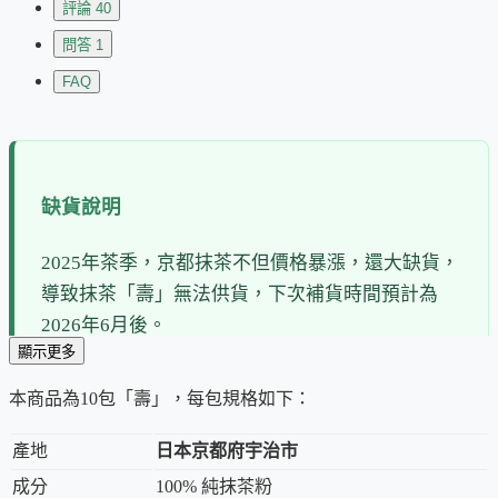
評論
40
問答
1
FAQ
缺貨說明
2025年茶季，京都抹茶不但價格暴漲，還大缺貨，
導致抹茶「壽」無法供貨，下次補貨時間預計為
2026年6月後。
顯示更多
喜歡
JAS 抹茶
（不使用農藥化肥）的朋友，可改買
本商品為10包「壽」，每包規格如下：
靜岡抹茶
富士香
。
產地
日本京都府宇治市
喜歡
京都抹茶
的朋友，可改買京都宇治抹茶
宇之
純
或
宇之韻
。
成分
100% 純抹茶粉