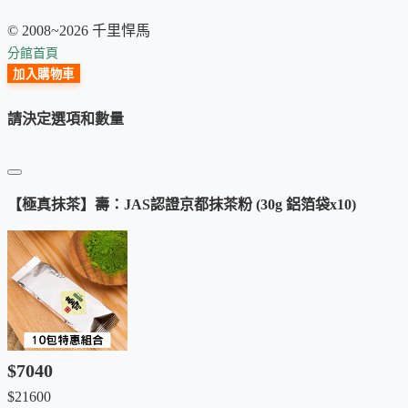
以穩定的身心狀態，支持長時間的學習與閱讀。
© 2008~2026 千里悍馬
放鬆
分館首頁
調理因壓力失衡的身心，感受由內而外的平靜。
加入購物車
健康
請決定選項和數量
每日飲用，作為天然純淨的根本養生之道。
選擇壽，開啟自在養生之旅
【極真抹茶】壽：JAS認證京都抹茶粉 (30g 鋁箔袋x10)
🌅
清晨：
一杯壽，喚醒身體活力，開啟健康的一天。
☀️
午後：
一杯壽，補充能量，保持身心平衡。
🌙
夜晚：
一杯壽，舒緩身心，享受寧靜的夜晚。
$7040
$21600