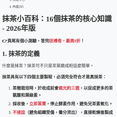
知識中心
內容205
抹茶小百科：16個抹茶的核心知識
- 2026年版
👉頁尾有個小測驗，答完
送禮卷，最高9折
！
1. 抹茶的定義
什麼是抹茶？抹茶可不只是茶葉磨成粉這麼簡單。
抹茶具有以下四個主要製程，必須完全符合才是真抹茶：
茶樹栽培時，於收成前會
遮光約三週
，以促成更多的茶
氨酸和葉綠素。
採收後，
立即蒸菁
，停止酵素作用，避免兒茶素氧化。
不揉捻
（避免組織受傷，養分流出），直接乾燥後製成