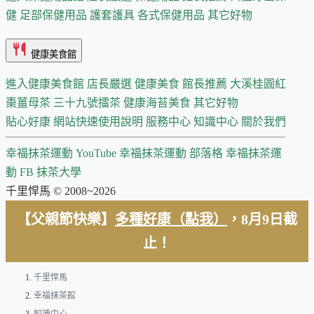
健
足部保健用品
護套護具
各式保健用品
其它好物
健康美食館
進入健康美食館
店長嚴選
健康美食 館長推薦
大溪桂圓紅
棗薑母茶
三十九號擂茶
健康海苔美食
其它好物
貼心好康
網站快速使用說明
服務中心
知識中心
關於我們
幸福抹茶運動 YouTube
幸福抹茶運動 部落格
幸福抹茶運
動 FB
抹茶大學
千里悍馬 © 2008~2026
【父親節快樂】
多種好康（點我）
，8月9日截
止！
千里悍馬
幸福抹茶館