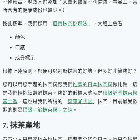
不僅較苦，導致人們添加了大量的糖而不利健康，事實上，其
所含有的健康成份也較少。）
按此標準，我們採用「
極真抹茶挑選法
」，大體上會看
顏色
口感
成分標示
根據上述原則，您便可以判斷抹茶的好壞，但多好才算夠好？
您可以用您手邊的抹茶粉跟我們
推薦的日本抹茶粉
做比較，這
是我們精挑細選過抹茶，夠好的低標大約就是
頂級靜岡抹茶粉
富士香
，這也是我們所謂的「
健康咖啡因
」抹茶，目前最受歡
迎的則是
頂級宇治抹茶粉宇之純
。
7. 抹茶產地
有不少人是用產地在挑抹茶，這邊要介紹全日本、也是全球最