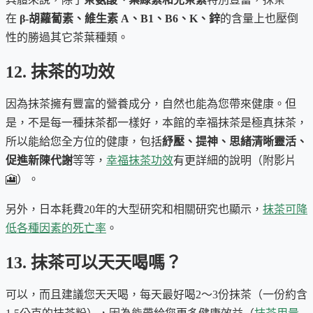
在
β-胡蘿蔔素、維生素 A、B1、B6、K、鋅
的含量上也壓倒
性的勝過其它茶葉種類。
12. 抹茶的功效
因為抹茶擁有豐富的營養成分，自然也能為您帶來健康。但
是，不是每一種抹茶都一樣好，本館的幸福抹茶是極真抹茶，
所以能給您全方位的健康，包括
紓壓、提神、思緒清晰靈活、
促進新陳代謝
等等，
幸福抹茶功效
有更詳細的說明（附影片
🎦）。
另外，日本耗費20年的大型研究和相關研究也顯示，
抹茶可降
低各種因素的死亡率
。
13. 抹茶可以天天喝嗎？
可以，而且建議您天天喝，每天最好喝2～3份抹茶（一份約含