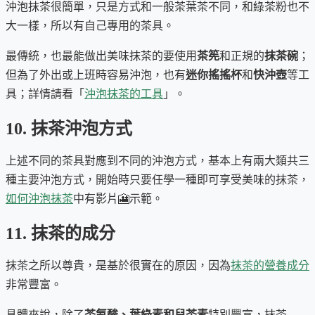
沖泡抹茶很簡單，只是方式和一般茶葉茶不同，和綠茶粉也不
大一樣，所以有自己專用的茶具。
最傳統，也最能做出美味抹茶的要使用
茶筅
和正規的
抹茶碗
；
但為了外出或上班時容易沖泡，也有
迷你搖搖杯
和
快沖壺
等工
具；詳情請看「
沖泡抹茶的工具
」。
10. 抹茶沖泡方式
上述不同的茶具對應到不同的沖泡方式，基本上有兩大類共三
種主要沖泡方式，開始時只要任學一種即可享受美味的抹茶，
如何沖泡抹茶
中有影片🎦示範。
11. 抹茶的成分
抹茶之所以尊貴，是基於很實在的原因，因為
抹茶的營養成分
非常豐富。
具體來說，除了
茶氨酸、葉綠素和兒茶素
特別豐富，抹茶