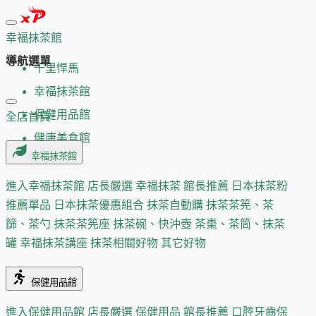
幸福抹茶館
導航選單
千里悍馬
幸福抹茶館
保健用品館
全店首頁
健康美食館
幸福抹茶館
進入幸福抹茶館
店長嚴選
幸福抹茶 館長推薦
日本抹茶粉
推薦單品
日本抹茶優惠組合
抹茶自動購
抹茶茶筅、茶
篩、茶勺
抹茶茶筅座
抹茶碗、快沖壺
茶棗、茶筒、抹茶
罐
幸福抹茶講座
抹茶相關好物
其它好物
保健用品館
進入保健用品館
店長嚴選
保健用品 館長推薦
口腔牙齒保